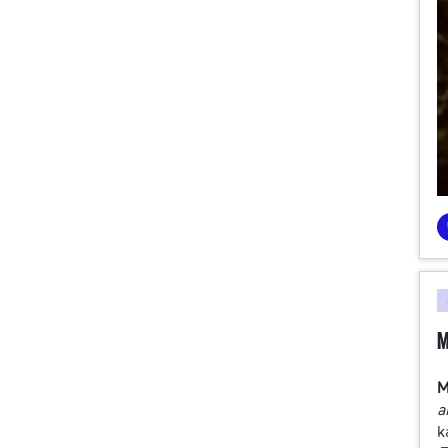
M
M
a
k