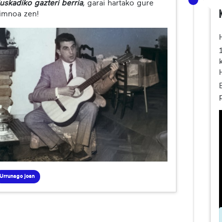
uskadiko gazteri berria
, garai hartako gure
imnoa zen!
Urrunago joan