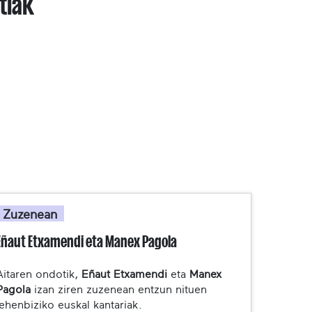
tiak
Zuzenean
Eñaut Etxamendi eta Manex Pagola
Aitaren ondotik,
Eñaut Etxamendi
eta
Manex
Pagola
izan ziren zuzenean entzun nituen
lehenbiziko euskal kantariak.