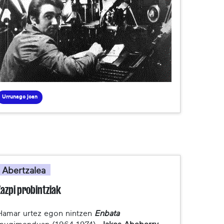
Urrunago joan
Abertzalea
Zazpi probintziak
Hamar urtez egon nintzen
Enbata