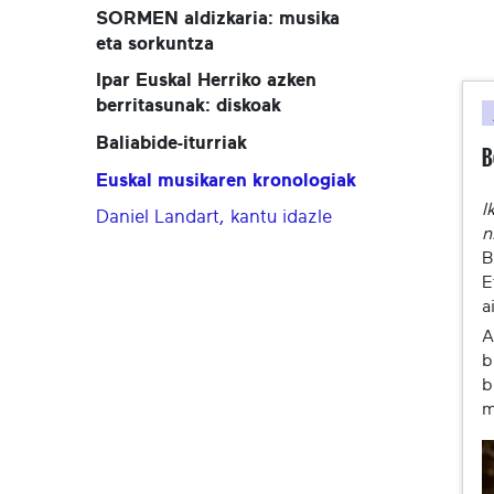
SORMEN aldizkaria: musika
eta sorkuntza
Ipar Euskal Herriko azken
berritasunak: diskoak
Baliabide-iturriak
B
Euskal musikaren kronologiak
I
Daniel Landart, kantu idazle
n
B
E
a
A
b
b
m