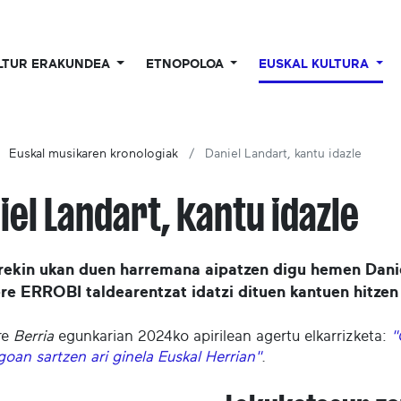
LTUR ERAKUNDEA
ETNOPOLOA
EUSKAL KULTURA
Euskal musikaren kronologiak
Daniel Landart, kantu idazle
iel Landart, kantu idazle
rekin ukan duen harremana aipatzen digu hemen Daniel
re ERROBI taldearentzat idatzi dituen kantuen hitzen
re
Berria
egunkarian 2024ko apirilean agertu elkarrizketa:
"
goan sartzen ari ginela Euskal Herrian"
.