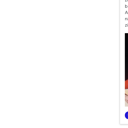
z
b
A
n
z