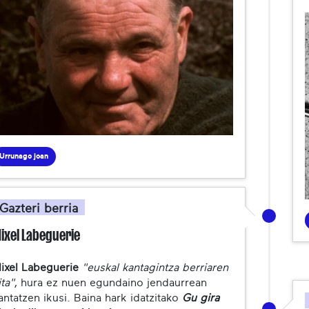
Urrunago joan
Gazteri berria
ixel Labeguerie
ixel Labeguerie
"euskal kantagintza berriaren
ita"
, hura ez nuen egundaino jendaurrean
antatzen ikusi. Baina hark idatzitako
Gu gira