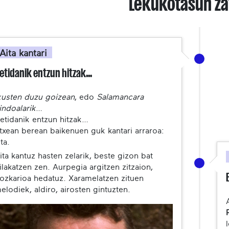
Lekukotasun za
Aita kantari
etidanik entzun hitzak…
kusten duzu goizean
, edo
Salamancara
indoalarik
…
etidanik entzun hitzak…
txean berean baikenuen guk kantari arraroa:
ita.
ita kantuz hasten zelarik, beste gizon bat
ilakatzen zen. Aurpegia argitzen zitzaion,
ozkarioa hedatuz. Xaramelatzen zituen
elodiek, aldiro, airosten gintuzten.