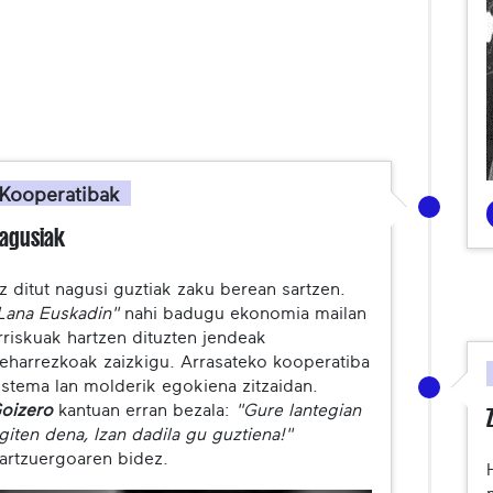
Kooperatibak
agusiak
z ditut nagusi guztiak zaku berean sartzen.
Lana Euskadin"
nahi badugu ekonomia mailan
rriskuak hartzen dituzten jendeak
eharrezkoak zaizkigu. Arrasateko kooperatiba
istema lan molderik egokiena zitzaidan.
oizero
kantuan erran bezala:
"Gure lantegian
giten dena, Izan dadila gu guztiena!"
artzuergoaren bidez.