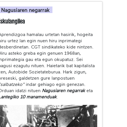
Nagusiaren negarrak
Eskulangilea
Aprendizgoa hamalau urtetan hasirik, hogeita
hiru urtez lan egin nuen hiru inprimategi
desberdinetan. CGT sindikateko kide nintzen.
Hiru asteko greba egin genuen 1968an,
inprimategia gau eta egun okupatuz. Sei
nagusi ezagutu nituen. Haietarik bat kapitalista
zen, Autobide Sozietateburua. Hark zigun,
preseski, galdetzen gure lanpostuen
"salbatzeko"
indar gehiago egin genezan.
Orduan idatzi nituen
Nagusiaren negarrak
eta
Lantegiko 10 manamenduak
.