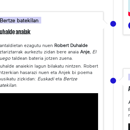
Bertze batekilan
uhalde anaiak
antaldietan ezagutu nuen
Robert Duhalde
ztariztarrak aurkeztu zidan bere anaia
Anje
,
El
uego
taldean bateria jotzen zuena.
uhalde anaiekin lagun bilakatu nintzen. Robert
ntzerkian hasarazi nuen eta Anjek bi poema
usikatu zizkidan:
Euskadi
eta
Bertze
atekilan
.