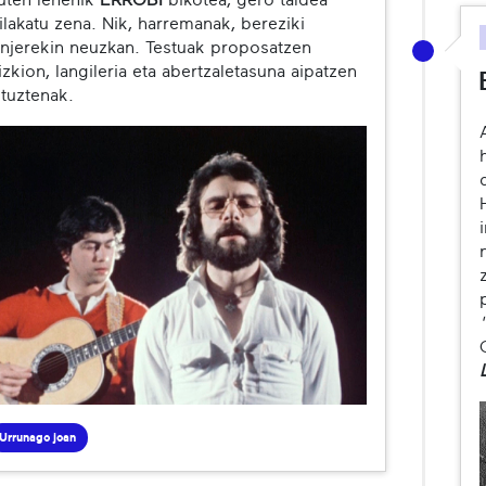
uten lehenik
ERROBI
bikotea, gero taldea
ilakatu zena. Nik, harremanak, bereziki
njerekin neuzkan. Testuak proposatzen
izkion, langileria eta abertzaletasuna aipatzen
ituztenak.
Urrunago joan