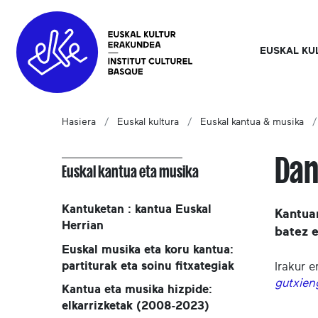
EUSKAL KU
Hasiera
Euskal kultura
Euskal kantua & musika
Dan
Euskal kantua eta musika
Kantuketan : kantua Euskal
Kantua
Herrian
batez e
Euskal musika eta koru kantua:
partiturak eta soinu fitxategiak
Irakur e
gutxien
Kantua eta musika hizpide:
elkarrizketak (2008-2023)