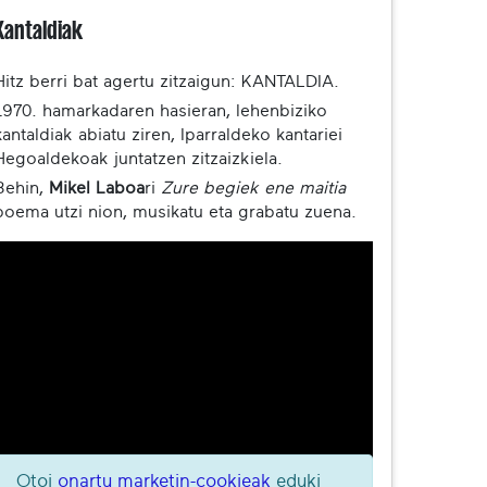
Kantaldiak
Hitz berri bat agertu zitzaigun: KANTALDIA.
1970. hamarkadaren hasieran, lehenbiziko
kantaldiak abiatu ziren, Iparraldeko kantariei
Hegoaldekoak juntatzen zitzaizkiela.
Behin,
Mikel Laboa
ri
Zure begiek
ene maitia
poema utzi nion, musikatu eta grabatu zuena.
Otoi
onartu marketin-cookieak
eduki