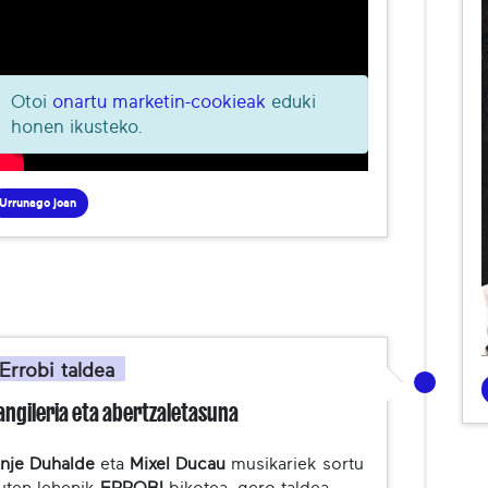
Otoi
onartu marketin-cookieak
eduki
honen ikusteko.
Urrunago joan
Errobi taldea
angileria eta abertzaletasuna
nje Duhalde
eta
Mixel Ducau
musikariek sortu