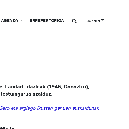
Euskara
AGENDA
ERREPERTORIOA
 Landart idazleak (1946, Donoztiri),
 testuingurua azalduz.
Gero eta argiago ikusten genuen euskaldunak