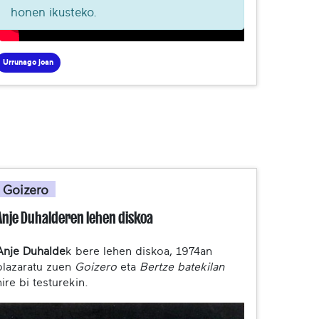
honen ikusteko.
Urrunago joan
Goizero
Anje Duhalderen lehen diskoa
Anje Duhalde
k bere lehen diskoa, 1974an
plazaratu zuen
Goizero
eta
Bertze batekilan
nire bi testurekin.