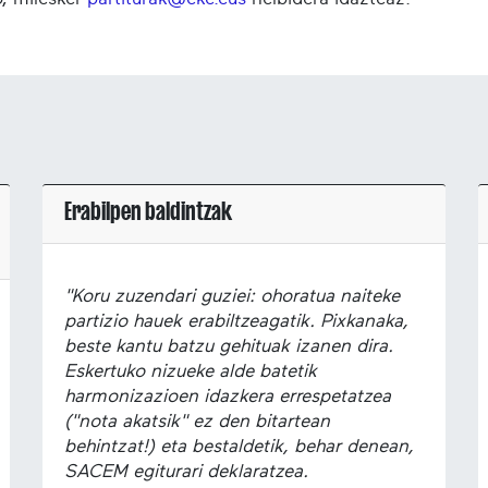
Erabilpen baldintzak
"Koru zuzendari guziei: ohoratua naiteke
partizio hauek erabiltzeagatik. Pixkanaka,
beste kantu batzu gehituak izanen dira.
Eskertuko nizueke alde batetik
harmonizazioen idazkera errespetatzea
("nota akatsik" ez den bitartean
behintzat!) eta bestaldetik, behar denean,
SACEM egiturari deklaratzea.