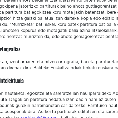
n batean ahots berdinentzat idatzi kantu baten egokipena k
gokipena jatorrizko partiturak baino ahots guttiagorentzat
da partitura bat egokitzea koru mota jakin batentzat, bere
ipzio" hitza gaizki baliatua izan daiteke, kopia edo edizio
 du. "Murrizketa" bati esker, koru batek partitura bat bali
u ahotsen kopurua edo motagatik balia ezina litzaiokelarik
erdinentzat murrizten da, edo ahots gehiagorentzat pentsa
ortografiaz
an, izenburuaren eta hitzen ortografia, bai eta partitureta
izan direnak dira. Baliteke Euskaltzaindiak finkatu euskara 
intelektuala
ren hautaketa, egokitze eta sareratze lan hau Iparraldeko
dute. Dagokion partitura hedatua izan dadin nahi ez duten 
edunak gurekin harremanetan sar daitezke. Partituren haut
salbuespenak dira. Aurkeztu partiturak editatzen eta sare
o, milesker
partiturak@eke.eus
helbidera idazteaz.