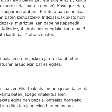
oru misto batentzat, eta alderantziz ; kantu
 ("murrizketa" bat da orduan). Kasu guzietan,
 ezaugarrien arabera. Partitura batzuendako,
 lan baten izendatzeko. Indexazioak akats hori
a dezake, murriztua izan gabe hastapenetik
. Adibidez, 4 ahots mistorendako kantu bat 3
tu kantu bat 4 ahots mistora.
n baliatzen den joskera jatorrizko obretan
batuaren araudiekin bat ez egitea.
 Abesbatzen Elkarteak ahalmendu jende batzuek
kantu baten jabego intelektualaren
aketa egina den bezala, ontsalaz horrelako
ratzen dituzten jendeekin harremanetan