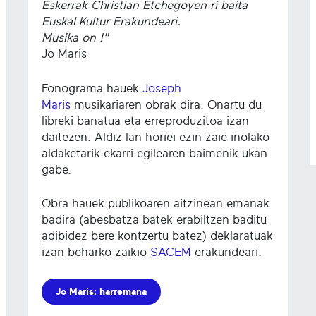
Eskerrak Christian Etchegoyen-ri baita
Euskal Kultur Erakundeari.
Musika on !"
Jo Maris
Fonograma hauek
Joseph
Maris
musikariaren obrak dira. Onartu du
libreki banatua eta erreproduzitoa izan
daitezen. Aldiz lan horiei ezin zaie inolako
aldaketarik ekarri egilearen baimenik ukan
gabe.
Obra hauek publikoaren aitzinean emanak
badira (abesbatza batek erabiltzen baditu
adibidez bere kontzertu batez) deklaratuak
izan beharko zaikio
SACEM
erakundeari.
Jo Maris: harremana