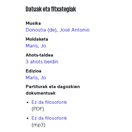
Datuak eta fitxategiak
Musika
Donostia (de), José Antonio
Moldaketa
Maris, Jo
Ahots-taldea
3 ahots berdin
Edizioa
Maris, Jo
Partiturak eta dagozkien
dokumentuak
Ez da filosoforik
(PDF)
Ez da filosoforik
(mp3)