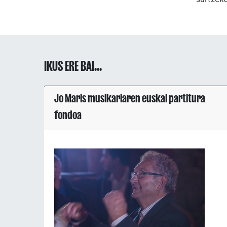
IKUS ERE BAI...
Jo Maris musikariaren euskal partitura
fondoa