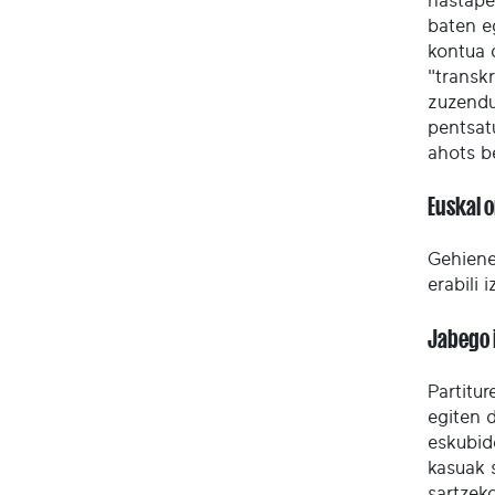
hastape
baten e
kontua 
"transkr
zuzendu
pentsat
ahots b
Euskal 
Gehienet
erabili 
Jabego 
Partitu
egiten 
eskubid
kasuak 
sartzek