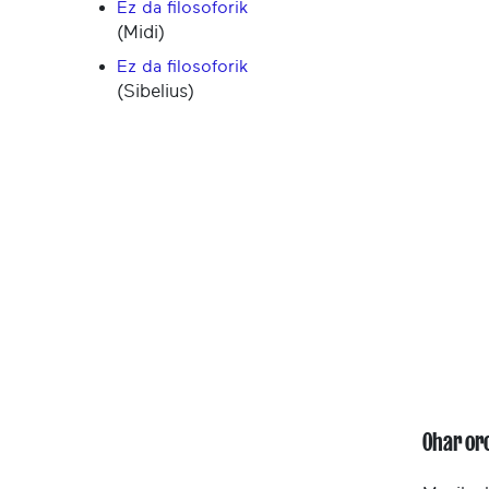
Ez da filosoforik
(Midi)
Ez da filosoforik
(Sibelius)
Ohar or