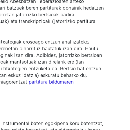
ldeko Abesbatzen Federazioaren arteko
ri batzuek beren partiturak dohainik hedatzen
rretan jatorrizko bertsioak badira
ak) eta transkripzioak (jatorrizko partitura
 fitxategiak erosoago entzun ahal izateko,
renetan oinarrituz hautatuk izan dira. Hautu
ginak izan dira. Adibidez, jatorrizko bertsioan
oak mantsotuak izan direlarik ere (lan
u fitxategien entzuketa da. Bertsio bat entzun
tan eskuz idatzia) eskuratu beharko du,
ehiagorentzat
partitura bildumaren
ia instrumental baten egokipena koru batentzat;