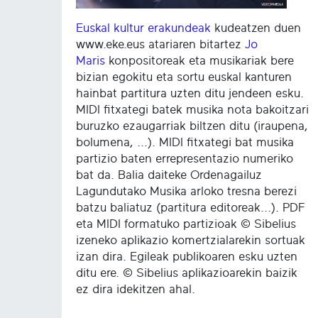
Euskal kultur erakundeak
kudeatzen duen
www.eke.eus atariaren bitartez
Jo
Maris
konpositoreak eta musikariak bere
bizian egokitu eta sortu euskal kanturen
hainbat partitura uzten ditu jendeen esku.
MIDI fitxategi batek musika nota bakoitzari
buruzko ezaugarriak biltzen ditu (iraupena,
bolumena, ...). MIDI fitxategi bat musika
partizio baten errepresentazio numeriko
bat da. Balia daiteke Ordenagailuz
Lagundutako Musika arloko tresna berezi
batzu baliatuz (partitura editoreak...). PDF
eta MIDI formatuko partizioak © Sibelius
izeneko aplikazio komertzialarekin sortuak
izan dira. Egileak publikoaren esku uzten
ditu ere. © Sibelius aplikazioarekin baizik
ez dira idekitzen ahal.