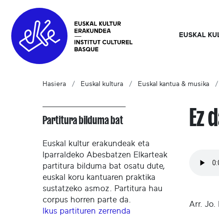
EUSKAL KU
Hasiera
Euskal kultura
Euskal kantua & musika
Ez 
Partitura bilduma bat
Euskal kultur erakundeak eta
Iparraldeko Abesbatzen Elkarteak
partitura bilduma bat osatu dute,
euskal koru kantuaren praktika
sustatzeko asmoz. Partitura hau
corpus horren parte da.
Arr. Jo.
Ikus partituren zerrenda