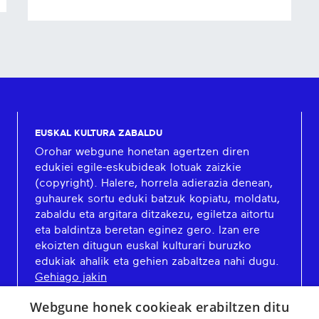
EUSKAL KULTURA ZABALDU
Orohar webgune honetan agertzen diren
edukiei egile-eskubideak lotuak zaizkie
(copyright). Halere, horrela adierazia denean,
guhaurek sortu eduki batzuk kopiatu, moldatu,
zabaldu eta argitara ditzakezu, egiletza aitortu
eta baldintza beretan eginez gero. Izan ere
ekoizten ditugun euskal kulturari buruzko
edukiak ahalik eta gehien zabaltzea nahi dugu.
Gehiago jakin
Webgune honek cookieak erabiltzen ditu