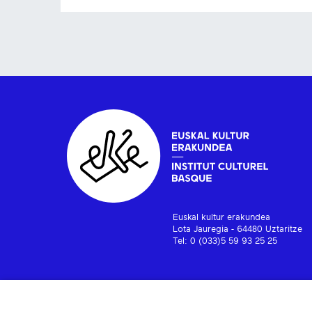
Euskal kultur erakundea
Lota Jauregia - 64480 Uztaritze
Tel: 0 (033)5 59 93 25 25