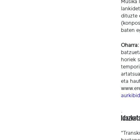
Musika 
lankide
dituzte
(konposa
baten e
Oharra:
batzuet
horiek s
tempori
artatsu
eta hau
www.ere
aurkibi
.
Idazket
"Transk