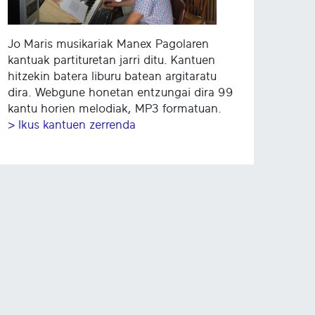
Jo Maris musikariak Manex Pagolaren
kantuak partituretan jarri ditu. Kantuen
hitzekin batera liburu batean argitaratu
dira. Webgune honetan entzungai dira 99
kantu horien melodiak, MP3 formatuan.
> Ikus kantuen zerrenda