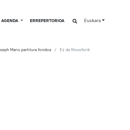
Euskara
AGENDA
ERREPERTORIOA
seph Maris partitura fondoa
Ez da filosoforik