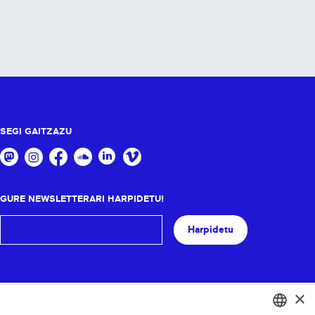
SEGI GAITZAZU
GURE NEWSLETTERARI HARPIDETU!
Harpidetu
×