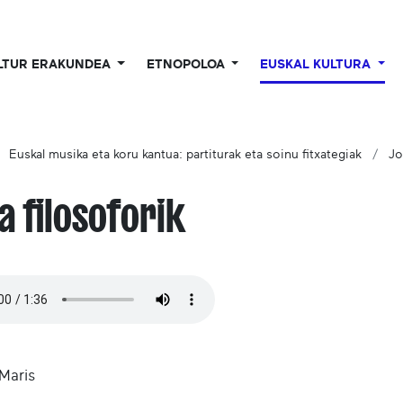
LTUR ERAKUNDEA
ETNOPOLOA
EUSKAL KULTURA
Euskal musika eta koru kantua: partiturak eta soinu fitxategiak
Jo
da filosoforik
 Maris