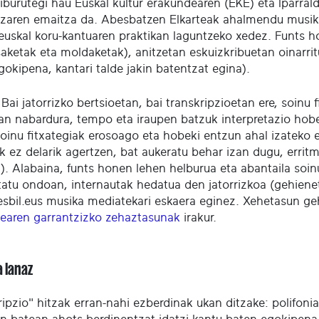
liburutegi hau Euskal kultur erakundearen (EKE) eta Iparra
tzaren emaitza da. Abesbatzen Elkarteak ahalmendu musika
 euskal koru-kantuaren praktikan laguntzeko xedez. Funts ho
ketak eta moldaketak), anitzetan eskuizkribuetan oinarritu
gokipena, kantari talde jakin batentzat egina).
Bai jatorrizko bertsioetan, bai transkripzioetan ere, soinu
an nabardura, tempo eta iraupen batzuk interpretazio hobe
oinu fitxategiak erosoago eta hobeki entzun ahal izateko e
k ez delarik agertzen, bat aukeratu behar izan dugu, erritm
a). Alabaina, funts honen lehen helburua eta abantaila soin
tatu ondoan, internautak hedatua den jatorrizkoa (gehiene
sbil.eus musika mediatekari eskaera eginez. Xehetasun g
dearen garrantzizko zehaztasunak
irakur.
a lanaz
ripzio" hitzak erran-nahi ezberdinak ukan ditzake: polifon