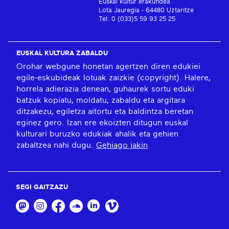
Euskal kultur erakundea
Lota Jauregia - 64480 Uztaritze
Tel: 0 (033)5 59 93 25 25
EUSKAL KULTURA ZABALDU
Orohar webgune honetan agertzen diren edukiei
egile-eskubideak lotuak zaizkie (copyright). Halere,
horrela adierazia denean, guhaurek sortu eduki
batzuk kopiatu, moldatu, zabaldu eta argitara
ditzakezu, egiletza aitortu eta baldintza beretan
eginez gero. Izan ere ekoizten ditugun euskal
kulturari buruzko edukiak ahalik eta gehien
zabaltzea nahi dugu.
Gehiago jakin
SEGI GAITZAZU