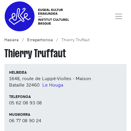
Hasiera
Errepertorioa
Thierry Truffaut
Thierry Truffaut
HELBIDEA
1648, route de Luppé-Violles - Maison
Bataille
32460
Le Houga
TELEFONOA
05 62 08 93 08
MUGIKORRA
06 77 08 90 24