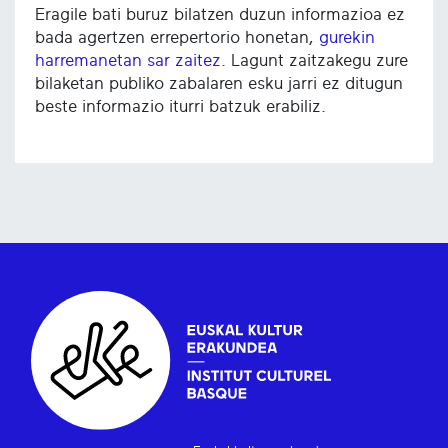
Eragile bati buruz bilatzen duzun informazioa ez
bada agertzen errepertorio honetan,
gurekin
harremanetan sar zaitez
. Lagunt zaitzakegu zure
bilaketan publiko zabalaren esku jarri ez ditugun
beste informazio iturri batzuk erabiliz.