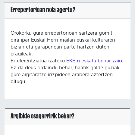
Errepertorioan nola agertu?
Orokorki, gure errepertorioan sartzera gomit
dira ipar Euskal Herri mailan euskal kulturaren
bizian eta garapenean parte hartzen duten
eragileak.
Erreferentziatua izateko
EKE-ri eskatu behar zaio
.
Ez da deus ordaindu behar, haatik galde guziak
gure argitaratze irizpideen arabera aztertzen
ditugu.
Argibide osagarririk behar?