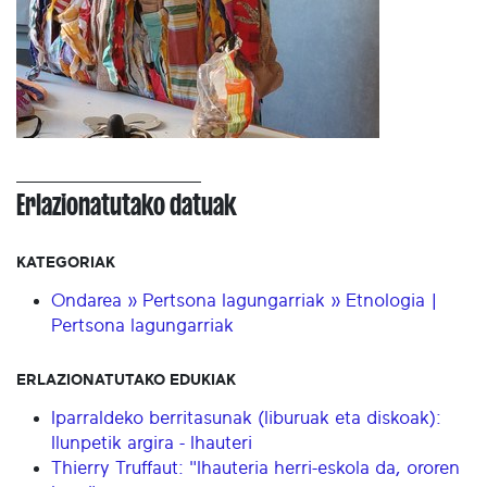
Erlazionatutako datuak
KATEGORIAK
Ondarea » Pertsona lagungarriak » Etnologia |
Pertsona lagungarriak
ERLAZIONATUTAKO EDUKIAK
Iparraldeko berritasunak (liburuak eta diskoak):
Ilunpetik argira - Ihauteri
Thierry Truffaut: "Ihauteria herri-eskola da, ororen