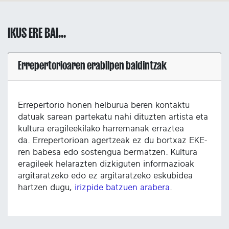
IKUS ERE BAI...
Errepertorioaren erabilpen baldintzak
Errepertorio honen helburua beren kontaktu
datuak sarean partekatu nahi dituzten artista eta
kultura eragileekilako harremanak erraztea
da. Errepertorioan agertzeak ez du bortxaz EKE-
ren babesa edo sostengua bermatzen. Kultura
eragileek helarazten dizkiguten informazioak
argitaratzeko edo ez argitaratzeko eskubidea
hartzen dugu,
irizpide batzuen arabera
.