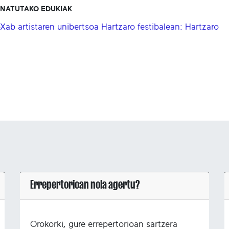
ONATUTAKO EDUKIAK
Xab artistaren unibertsoa Hartzaro festibalean: Hartzaro
Errepertorioan nola agertu?
Orokorki, gure errepertorioan sartzera