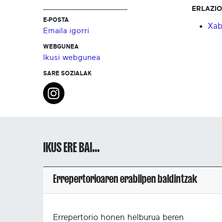
ERLAZI
E-POSTA
Xab
Emaila igorri
WEBGUNEA
Ikusi webgunea
SARE SOZIALAK
IKUS ERE BAI...
Errepertorioaren erabilpen baldintzak
Errepertorio honen helburua beren