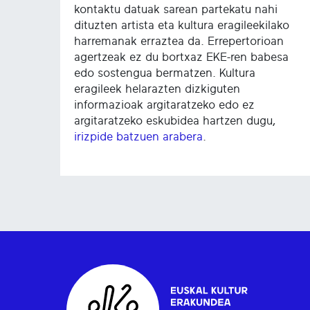
kontaktu datuak sarean partekatu nahi
dituzten artista eta kultura eragileekilako
harremanak erraztea da. Errepertorioan
agertzeak ez du bortxaz EKE-ren babesa
edo sostengua bermatzen. Kultura
eragileek helarazten dizkiguten
informazioak argitaratzeko edo ez
argitaratzeko eskubidea hartzen dugu,
irizpide batzuen arabera
.