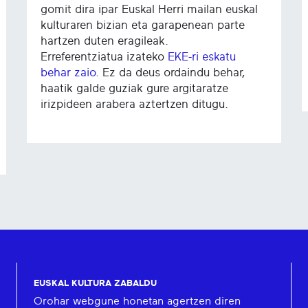
gomit dira ipar Euskal Herri mailan euskal
kulturaren bizian eta garapenean parte
hartzen duten eragileak.
Erreferentziatua izateko
EKE-ri eskatu
behar zaio
. Ez da deus ordaindu behar,
haatik galde guziak gure argitaratze
irizpideen arabera aztertzen ditugu.
EUSKAL KULTURA ZABALDU
Orohar webgune honetan agertzen diren