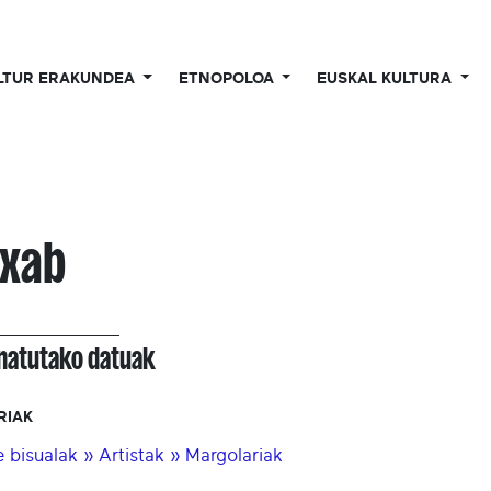
LTUR ERAKUNDEA
ETNOPOLOA
EUSKAL KULTURA
xab
onatutako datuak
RIAK
e bisualak » Artistak » Margolariak