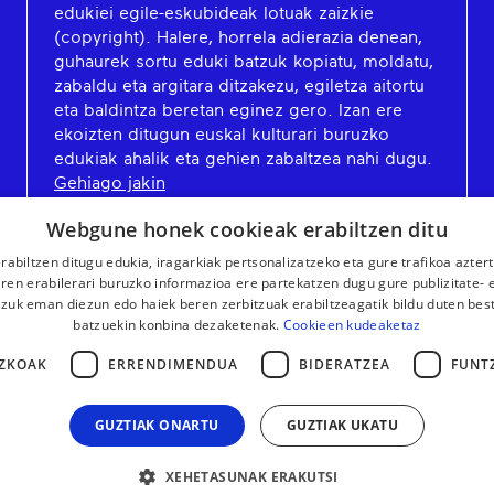
edukiei egile-eskubideak lotuak zaizkie
(copyright). Halere, horrela adierazia denean,
guhaurek sortu eduki batzuk kopiatu, moldatu,
zabaldu eta argitara ditzakezu, egiletza aitortu
eta baldintza beretan eginez gero. Izan ere
ekoizten ditugun euskal kulturari buruzko
edukiak ahalik eta gehien zabaltzea nahi dugu.
Gehiago jakin
Webgune honek cookieak erabiltzen ditu
rabiltzen ditugu edukia, iragarkiak pertsonalizatzeko eta gure trafikoa azter
en erabilerari buruzko informazioa ere partekatzen dugu gure publizitate- et
 zuk eman diezun edo haiek beren zerbitzuak erabiltzeagatik bildu duten bes
batzuekin konbina dezaketenak.
Cookieen kudeaketaz
ZKOAK
ERRENDIMENDUA
BIDERATZEA
FUNT
GUZTIAK ONARTU
GUZTIAK UKATU
XEHETASUNAK ERAKUTSI
LEGE OHARRA
KONTAKTUA