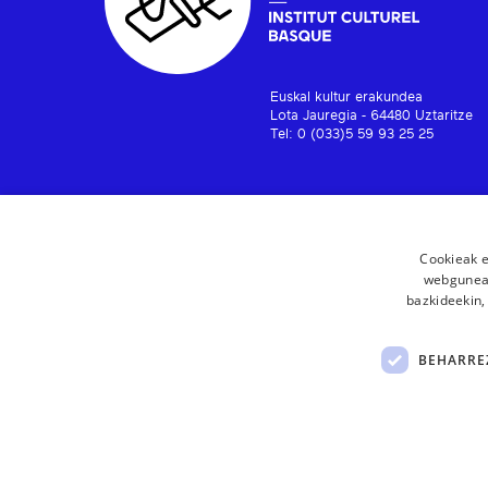
Euskal kultur erakundea
Lota Jauregia - 64480 Uztaritze
Tel: 0 (033)5 59 93 25 25
Cookieak e
webgunear
bazkideekin,
BEHARRE