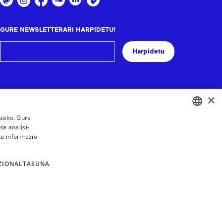
GURE NEWSLETTERARI HARPIDETU!
Harpidetu
×
tzeko. Gure
a analisi-
BASQUE
te informazio
FRENCH
SPANISH
ZIONALTASUNA
ENGLISH