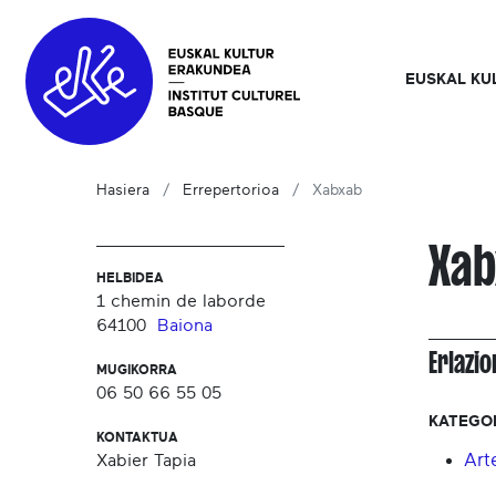
EUSKAL KU
Hasiera
Errepertorioa
Xabxab
Xab
HELBIDEA
1 chemin de laborde
64100
Baiona
Erlazi
MUGIKORRA
06 50 66 55 05
KATEGO
KONTAKTUA
Art
Xabier Tapia