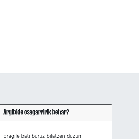
Argibide osagarririk behar?
Eragile bati buruz bilatzen duzun