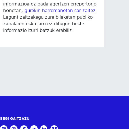
informazioa ez bada agertzen errepertorio
honetan,
gurekin harremanetan sar zaitez
.
Lagunt zaitzakegu zure bilaketan publiko
zabalaren esku jarri ez ditugun beste
informazio iturri batzuk erabiliz.
SEGI GAITZAZU