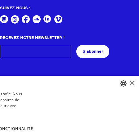
SUIVEZ-NOUS :
RECEVEZ NOTRE NEWSLETTER !
S'abonner
×
 trafic. Nous
tenaires de
BASQUE
leur avez
FRENCH
SPANISH
ONCTIONNALITÉ
ENGLISH