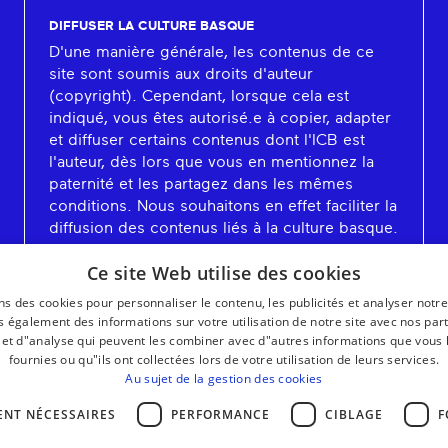
DIFFUSER LA CULTURE BASQUE
D'une manière générale, les contenus de ce
site sont soumis aux droits d'auteur
(copyright). Cependant, lorsque cela est
indiqué, vous êtes autorisé.e à copier, adapter
et diffuser certains contenus dont l'ICB est
l'auteur, dès lors que vous en mentionnez la
paternité et les partagez dans les mêmes
conditions. Nous souhaitons en effet faciliter la
diffusion des contenus liés à la culture basque.
En savoir plus
Ce site Web utilise des cookies
ns des cookies pour personnaliser le contenu, les publicités et analyser notre
 également des informations sur votre utilisation de notre site avec nos par
é et d"analyse qui peuvent les combiner avec d"autres informations que vous 
fournies ou qu"ils ont collectées lors de votre utilisation de leurs services.
Au sujet de la gestion des cookies
ENT NÉCESSAIRES
PERFORMANCE
CIBLAGE
F