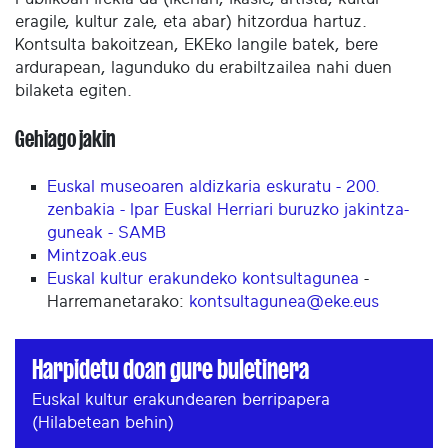
eragile, kultur zale, eta abar) hitzordua hartuz.
Kontsulta bakoitzean, EKEko langile batek, bere
ardurapean, lagunduko du erabiltzailea nahi duen
bilaketa egiten.
Gehiago jakin
Euskal museoaren aldizkaria eskuratu - 200.
zenbakia - Ipar Euskal Herriari buruzko jakintza-
guneak - SAMB
Mintzoak.eus
Euskal kultur erakundeko kontsultagunea
-
Harremanetarako:
kontsultagunea@eke.eus
Harpidetu doan gure buletinera
Euskal kultur erakundearen berripapera
(Hilabetean behin)