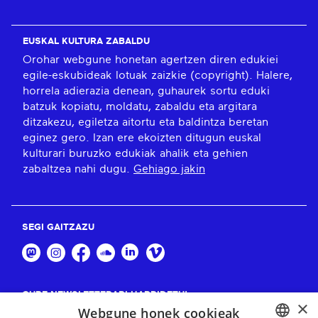
EUSKAL KULTURA ZABALDU
Orohar webgune honetan agertzen diren edukiei
egile-eskubideak lotuak zaizkie (copyright). Halere,
horrela adierazia denean, guhaurek sortu eduki
batzuk kopiatu, moldatu, zabaldu eta argitara
ditzakezu, egiletza aitortu eta baldintza beretan
eginez gero. Izan ere ekoizten ditugun euskal
kulturari buruzko edukiak ahalik eta gehien
zabaltzea nahi dugu.
Gehiago jakin
SEGI GAITZAZU
GURE NEWSLETTERARI HARPIDETU!
×
Webgune honek cookieak