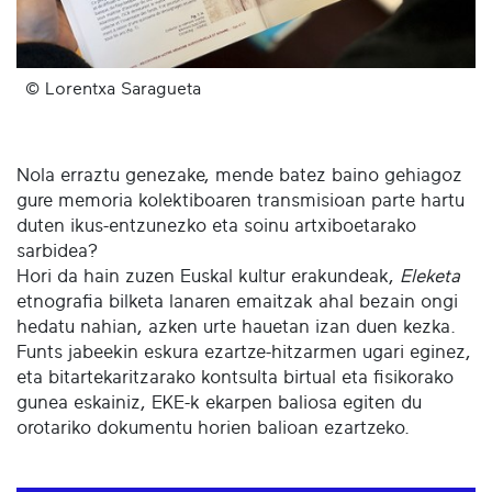
© Lorentxa Saragueta
Nola erraztu genezake, mende batez baino gehiagoz
gure memoria kolektiboaren transmisioan parte hartu
duten ikus-entzunezko eta soinu artxiboetarako
sarbidea?
Hori da hain zuzen Euskal kultur erakundeak,
Eleketa
etnografia bilketa lanaren emaitzak ahal bezain ongi
hedatu nahian, azken urte hauetan izan duen kezka.
Funts jabeekin eskura ezartze-hitzarmen ugari eginez,
eta bitartekaritzarako kontsulta birtual eta fisikorako
gunea eskainiz, EKE-k ekarpen baliosa egiten du
orotariko dokumentu horien balioan ezartzeko.