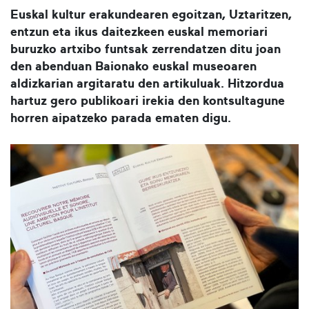
Euskal kultur erakundearen egoitzan, Uztaritzen,
entzun eta ikus daitezkeen euskal memoriari
buruzko artxibo funtsak zerrendatzen ditu joan
den abenduan Baionako euskal museoaren
aldizkarian argitaratu den artikuluak. Hitzordua
hartuz gero publikoari irekia den kontsultagune
horren aipatzeko parada ematen digu.