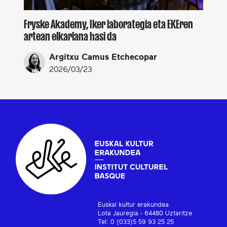
Fryske Akademy, Iker laborategia eta EKEren
artean elkarlana hasi da
Argitxu Camus Etchecopar
2026/03/23
Euskal kultur erakundea
Lota Jauregia - 64480 Uztaritze
Tel: 0 (033)5 59 93 25 25