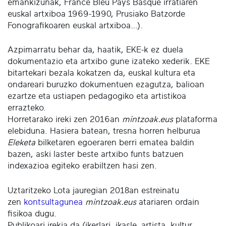
emankizunak, France Bleu Pays Basque irratiaren
euskal artxiboa 1969-1990, Prusiako Batzorde
Fonografikoaren euskal artxiboa…).
Azpimarratu behar da, haatik, EKE-k ez duela
dokumentazio eta artxibo gune izateko xederik. EKE
bitartekari bezala kokatzen da, euskal kultura eta
ondareari buruzko dokumentuen ezagutza, balioan
ezartze eta ustiapen pedagogiko eta artistikoa
errazteko.
Horretarako ireki zen 2016an
mintzoak.eus
plataforma
elebiduna. Hasiera batean, tresna horren helburua
Eleketa
bilketaren egoeraren berri ematea baldin
bazen, aski laster beste artxibo funts batzuen
indexazioa egiteko erabiltzen hasi zen.
Uztaritzeko Lota jauregian 2018an estreinatu
zen
kontsultagunea
mintzoak.eus
atariaren ordain
fisikoa dugu.
Publikoari irekia da (ikerlari, ikasle, artista, kultur