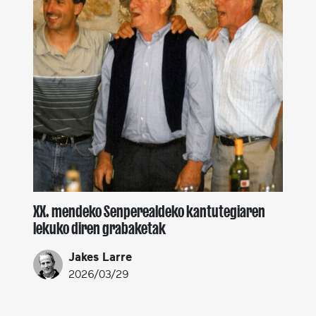
XX. mendeko Senperealdeko kantutegiaren
lekuko diren grabaketak
Jakes Larre
2026/03/29