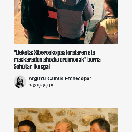
"Eleketa: Xiberoako pastoralaren eta
maskaraden ahozko oroimenak" borna
Sohütan ikusgai
Argitxu Camus Etchecopar
2026/05/19