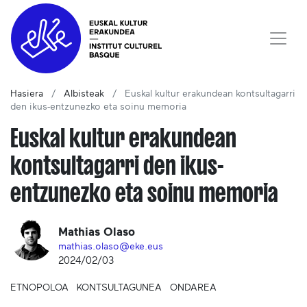
Hasiera
Albisteak
Euskal kultur erakundean kontsultagarri
den ikus-entzunezko eta soinu memoria
Euskal kultur erakundean
kontsultagarri den ikus-
entzunezko eta soinu memoria
Mathias Olaso
mathias.olaso@eke.eus
2024/02/03
ETNOPOLOA
KONTSULTAGUNEA
ONDAREA