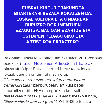
EUSKAL KULTUR ERAKUNDEA
BITARTEKARI BEZALA KOKATZEN DA,
EUSKAL KULTURA ETA ONDAREARI
BURUZKO DOKUMENTUEN
EZAGUTZA, BALIOAN EZARTZE ETA
USTIAPEN PEDAGOGIKO ETA
ARTISTIKOA ERRAZTEKO.
Baionako Euskal Museoaren aldizkariaren 200. zenbaki
bereziak (
Euskal Museoaren Adiskideen Elkartea
k
plazaratua) Ipar Euskal Herriari buruzko jakintza-
lekuak agerian eman nahi izan ditu.
"Gure ikus-entzunezko eta soinu memoriaren
berreskuratzea"
izenburupean, artikulu batek
laburbiltzen ditu EKE-ren egoitzan kontsulta
daitezkeen funtsak (
Eleketa
ikus-entzunezko funtsa,
"Euskal Herria orai eta gero"
1971-1986 telebista