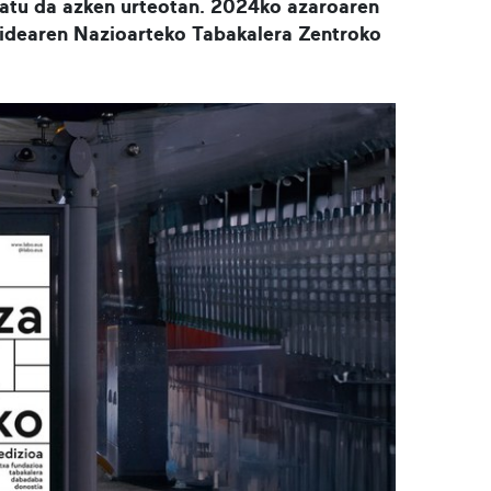
lakatu da azken urteotan. 2024ko azaroaren
kidearen Nazioarteko Tabakalera Zentroko