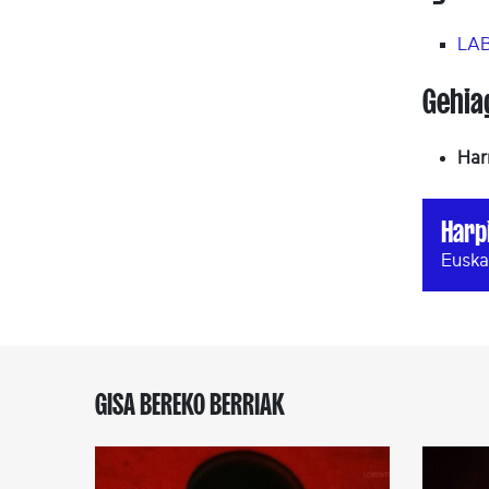
LAB
Gehia
Har
Harp
Euska
GISA BEREKO BERRIAK