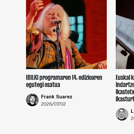
IBILKI programaren 14. edizioaren
Euskal 
egutegi osatua
indartze
ikastet
Frank Suarez
ikastur
2026/07/02
L
2