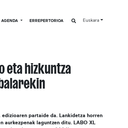
Euskara
AGENDA
ERREPERTORIOA
o eta hizkuntza
ibalarekin
 edizioaren partaide da. Lankidetza horren
zen aurkezpenak laguntzen ditu. LABO XL