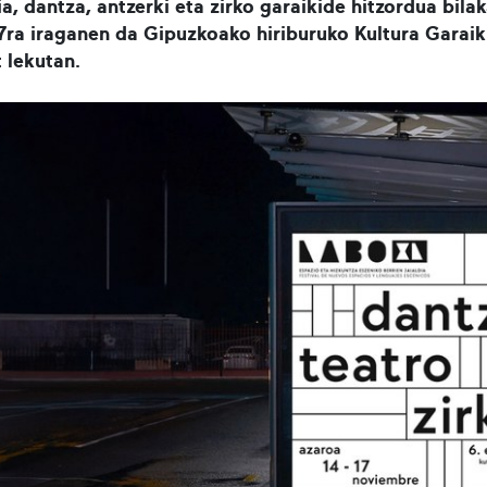
ia, dantza, antzerki eta zirko garaikide hitzordua bi
17ra iraganen da Gipuzkoako hiriburuko Kultura Garai
 lekutan.