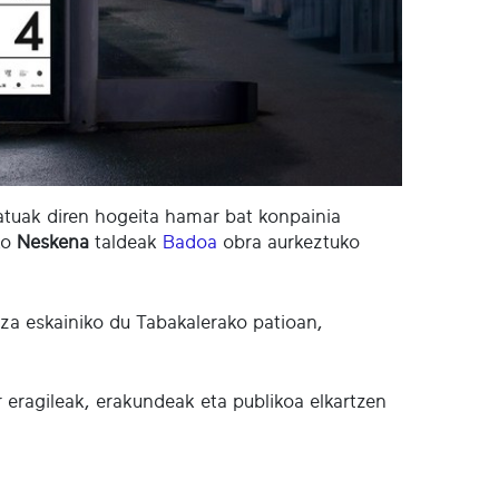
eratuak diren hogeita hamar bat konpainia
ko
Neskena
taldeak
Badoa
obra aurkeztuko
za eskainiko du Tabakalerako patioan,
r eragileak, erakundeak eta publikoa elkartzen