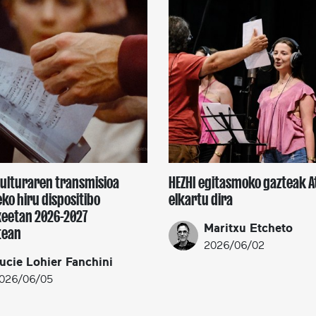
kulturaren transmisioa
HEZHI egitasmoko gazteak A
ko hiru dispositibo
elkartu dira
xeetan 2026-2027
Maritxu Etcheto
tean
2026/06/02
ucie Lohier Fanchini
026/06/05