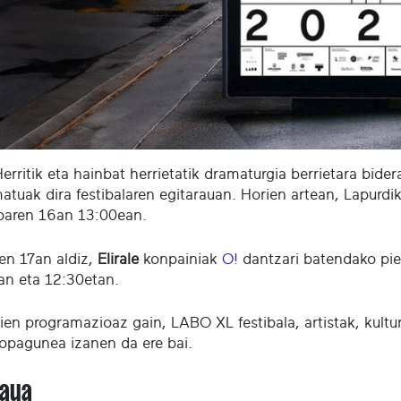
erritik eta hainbat herrietatik dramaturgia berrietara bid
atuak dira festibalaren egitarauan. Horien artean, Lapurdi
oaren 16an 13:00ean.
en 17an aldiz,
Elirale
konpainiak
O!
dantzari batendako pie
an eta 12:30etan.
rien programazioaz gain, LABO XL festibala, artistak, kultu
topagunea izanen da ere bai.
raua