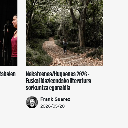
tabalen
Nekatoenea/Hugoenea 2026 -
Euskal idazleendako literatura
sorkuntza egonaldia
Frank Suarez
2026/05/20