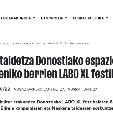
LTUR ERAKUNDEA
ETNOPOLOA
EUSKAL KULTURA
o eta hizkuntza eszeniko berrien LABO XL festibalarekin
taidetza Donostiako espazi
eniko berrien LABO XL fest
0/22
MUGAZ GAINEKO LANKIDETZA
MUSIKA
DANTZA
kultur erakundea Donostiako LABO XL festibalaren 6.
 Elirale konpainiaren eta Neskena taldearen sorkunt