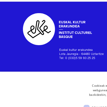
Euskal kultur erakundea
Lota Jauregia - 64480 Uztaritze
Tel: 0 (033)5 59 93 25 25
Cookieak e
webgunear
bazkideekin,