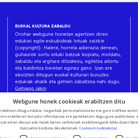
EUSKAL KULTURA ZABALDU
Orohar webgune honetan agertzen diren
edukiei egile-eskubideak lotuak zaizkie
(copyright). Halere, horrela adierazia denean,
guhaurek sortu eduki batzuk kopiatu, moldatu,
zabaldu eta argitara ditzakezu, egiletza aitortu
eta baldintza beretan eginez gero. Izan ere
ekoizten ditugun euskal kulturari buruzko
edukiak ahalik eta gehien zabaltzea nahi dugu.
Gehiago jakin
Webgune honek cookieak erabiltzen ditu
rabiltzen ditugu edukia, iragarkiak pertsonalizatzeko eta gure trafikoa azter
en erabilerari buruzko informazioa ere partekatzen dugu gure publizitate- et
 zuk eman diezun edo haiek beren zerbitzuak erabiltzeagatik bildu duten bes
batzuekin konbina dezaketenak.
Cookieen kudeaketaz