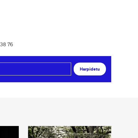
 38 76
Harpidetu