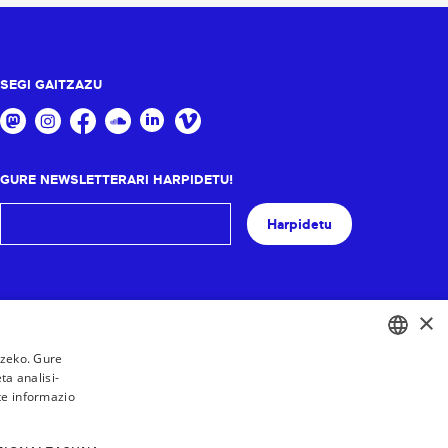
SEGI GAITZAZU
GURE NEWSLETTERARI HARPIDETU!
Harpidetu
×
tzeko. Gure
a analisi-
BASQUE
te informazio
FRENCH
SPANISH