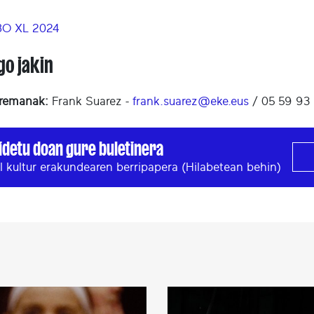
O XL 2024
go jakin
remanak:
Frank Suarez -
frank.suarez@eke.eus
/ 05 59 93
idetu doan gure buletinera
l kultur erakundearen berripapera (Hilabetean behin)