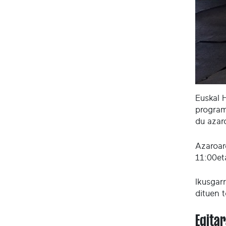
Euskal H
program
du azar
Azaroar
11:00et
Ikusgar
dituen 
Egita