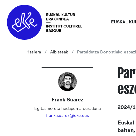
EUSKAL KU
Hasiera
Albisteak
Partaidetza Donostiako espazi
Par
esz
Frank Suarez
2024/1
Egitasmo eta hedapen arduraduna
frank.suarez@eke.eus
Euskal 
baitan,