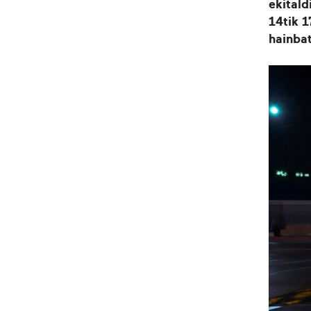
ekitald
14tik 
hainbat