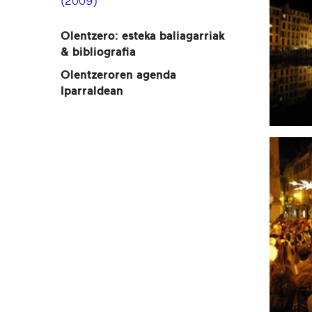
(2009)
Olentzero: esteka baliagarriak
& bibliografia
Olentzeroren agenda
Iparraldean