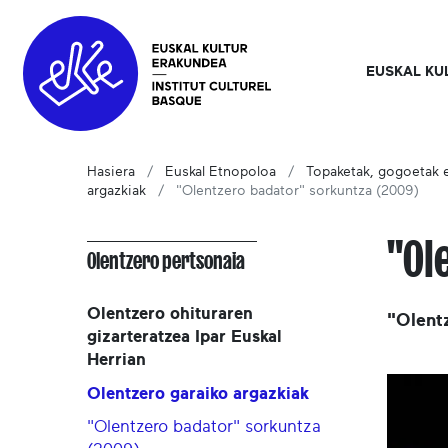
EUSKAL KU
Hasiera
Euskal Etnopoloa
Topaketak, gogoetak e
argazkiak
"Olentzero badator" sorkuntza (2009)
"Ol
Olentzero pertsonaia
Olentzero ohituraren
"Olentz
gizarteratzea Ipar Euskal
Herrian
Olentzero garaiko argazkiak
"Olentzero badator" sorkuntza