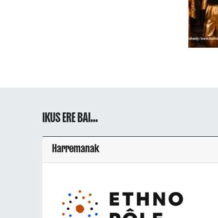
IKUS ERE BAI...
Harremanak