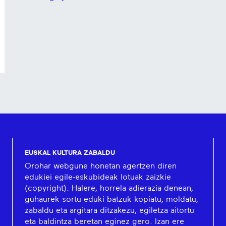
EUSKAL KULTURA ZABALDU
Orohar webgune honetan agertzen diren
edukiei egile-eskubideak lotuak zaizkie
(copyright). Halere, horrela adierazia denean,
guhaurek sortu eduki batzuk kopiatu, moldatu,
zabaldu eta argitara ditzakezu, egiletza aitortu
eta baldintza beretan eginez gero. Izan ere