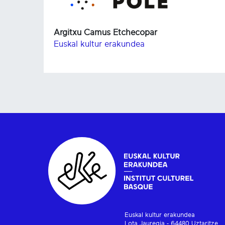
Argitxu Camus Etchecopar
Euskal kultur erakundea
Euskal kultur erakundea
Lota Jauregia - 64480 Uztaritze