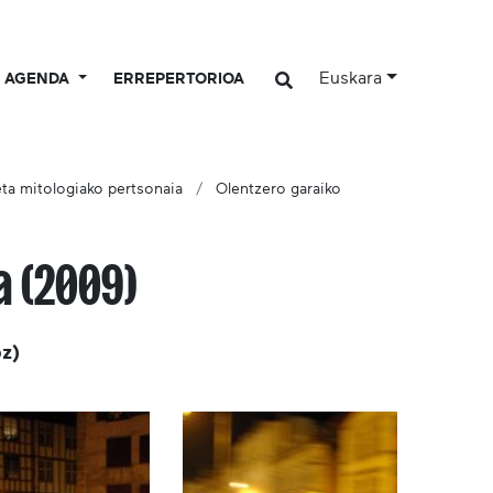
Euskara
AGENDA
ERREPERTORIOA
eta mitologiako pertsonaia
Olentzero garaiko
a (2009)
oz)