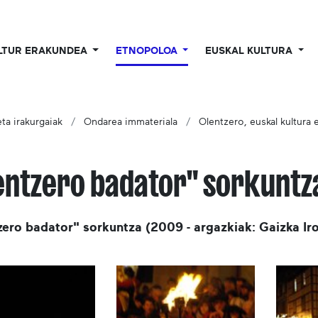
LTUR ERAKUNDEA
ETNOPOLOA
EUSKAL KULTURA
ta irakurgaiak
Ondarea immateriala
Olentzero, euskal kultura 
entzero badator" sorkuntz
ero badator" sorkuntza (2009 - argazkiak: Gaizka Ir