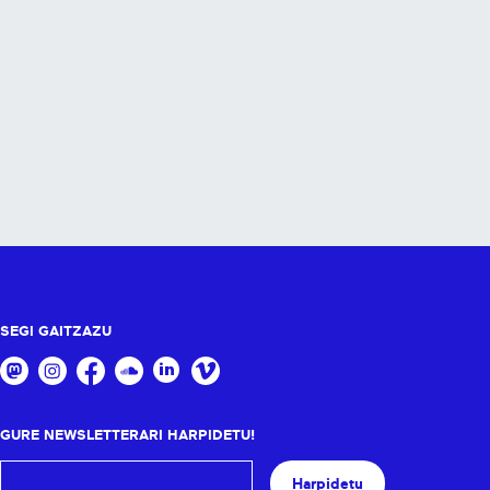
SEGI GAITZAZU
GURE NEWSLETTERARI HARPIDETU!
Harpidetu