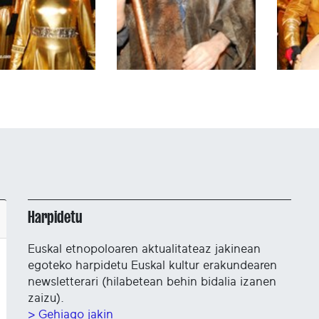
Harpidetu
Euskal etnopoloaren aktualitateaz jakinean
egoteko harpidetu Euskal kultur erakundearen
newsletterari (hilabetean behin bidalia izanen
zaizu).
> Gehiago jakin