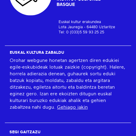
Euskal kultur erakundea
Lota Jauregia - 64480 Uztaritze
Tel: 0 (033)5 59 93 25 25
EUSKAL KULTURA ZABALDU
Orohar webgune honetan agertzen diren edukiei
egile-eskubideak lotuak zaizkie (copyright). Halere,
horrela adierazia denean, guhaurek sortu eduki
batzuk kopiatu, moldatu, zabaldu eta argitara
ditzakezu, egiletza aitortu eta baldintza beretan
eginez gero. Izan ere ekoizten ditugun euskal
kulturari buruzko edukiak ahalik eta gehien
zabaltzea nahi dugu.
Gehiago jakin
SEGI GAITZAZU