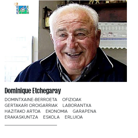
Dominique Etchegaray
DOMINTXAINE-BERROETA
OFIZIOAK
GERTAKARI OROIGARRIAK
LABORANTXA
HAZITAKO ARTOA
EKONOMIA
GARAPENA
ERAKASKUNTZA
ESKOLA
ERLIJIOA