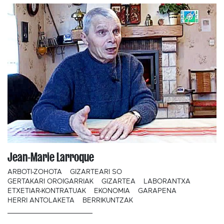
Jean-Marie Larroque
ARBOTI-ZOHOTA
GIZARTEARI SO
GERTAKARI OROIGARRIAK
GIZARTEA
LABORANTXA
ETXETIAR-KONTRATUAK
EKONOMIA
GARAPENA
HERRI ANTOLAKETA
BERRIKUNTZAK