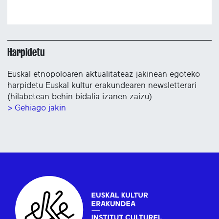
Harpidetu
Euskal etnopoloaren aktualitateaz jakinean egoteko
harpidetu Euskal kultur erakundearen newsletterari
(hilabetean behin bidalia izanen zaizu).
> Gehiago jakin