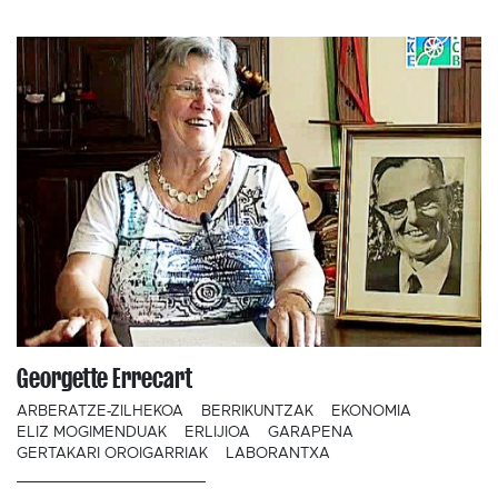
Georgette Errecart
ARBERATZE-ZILHEKOA
BERRIKUNTZAK
EKONOMIA
ELIZ MOGIMENDUAK
ERLIJIOA
GARAPENA
GERTAKARI OROIGARRIAK
LABORANTXA