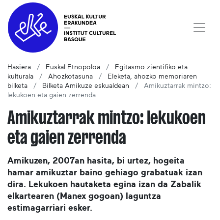
Hasiera
Euskal Etnopoloa
Egitasmo zientifiko eta
kulturala
Ahozkotasuna
Eleketa, ahozko memoriaren
bilketa
Bilketa Amikuze eskualdean
Amikuztarrak mintzo:
lekukoen eta gaien zerrenda
Amikuztarrak mintzo: lekukoen
eta gaien zerrenda
Amikuzen, 2007an hasita, bi urtez, hogeita
hamar amikuztar baino gehiago grabatuak izan
dira. Lekukoen hautaketa egina izan da Zabalik
elkartearen (Manex gogoan) laguntza
estimagarriari esker.