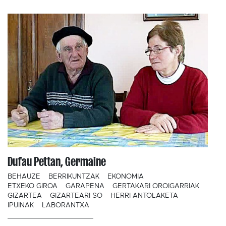
Dufau Pettan, Germaine
BEHAUZE
BERRIKUNTZAK
EKONOMIA
ETXEKO GIROA
GARAPENA
GERTAKARI OROIGARRIAK
GIZARTEA
GIZARTEARI SO
HERRI ANTOLAKETA
IPUINAK
LABORANTXA