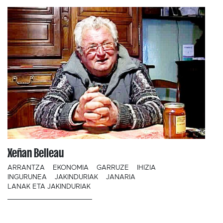
Xeñan Belleau
ARRANTZA
EKONOMIA
GARRUZE
IHIZIA
INGURUNEA
JAKINDURIAK
JANARIA
LANAK ETA JAKINDURIAK