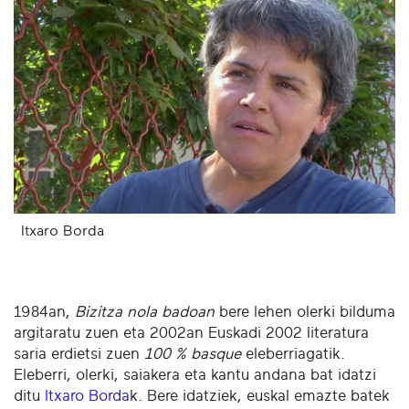
Itxaro Borda
1984an,
Bizitza nola badoan
bere lehen olerki bilduma
argitaratu zuen eta 2002an Euskadi 2002 literatura
saria erdietsi zuen
100 % basque
eleberriagatik.
Eleberri, olerki, saiakera eta kantu andana bat idatzi
ditu
Itxaro Borda
k. Bere idatziek, euskal emazte batek