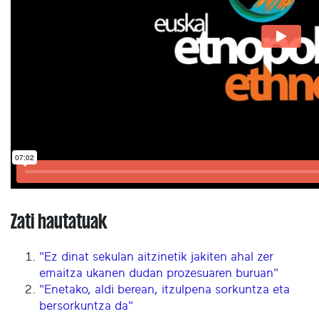
Zati hautatuak
"Ez dinat sekulan aitzinetik jakiten ahal zer
emaitza ukanen dudan prozesuaren buruan"
"Enetako, aldi berean, itzulpena sorkuntza eta
bersorkuntza da"