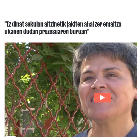
"Ez dinat sekulan aitzinetik jakiten ahal zer emaitza
ukanen dudan prozesuaren buruan"