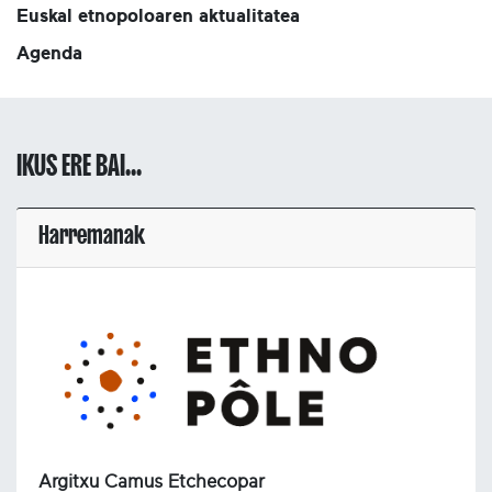
Euskal etnopoloaren aktualitatea
Agenda
IKUS ERE BAI...
Harremanak
Argitxu Camus Etchecopar