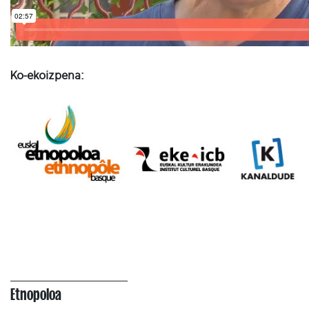
Ko-ekoizpena:
Etnopoloa