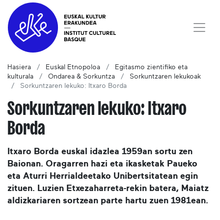
Hasiera
Euskal Etnopoloa
Egitasmo zientifiko eta
kulturala
Ondarea & Sorkuntza
Sorkuntzaren lekukoak
Sorkuntzaren lekuko: Itxaro Borda
Sorkuntzaren lekuko: Itxaro
Borda
Itxaro Borda euskal idazlea 1959an sortu zen
Baionan. Oragarren hazi eta ikasketak Paueko
eta Aturri Herrialdeetako Unibertsitatean egin
zituen. Luzien Etxezaharreta-rekin batera, Maiatz
aldizkariaren sortzean parte hartu zuen 1981ean.