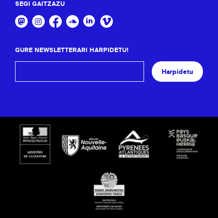
SEGI GAITZAZU
GURE NEWSLETTERARI HARPIDETU!
Harpidetu