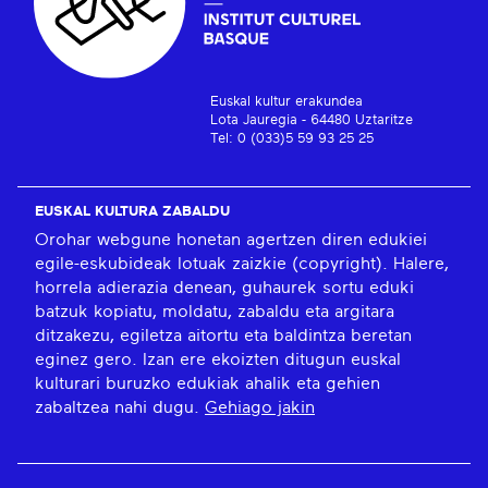
Euskal kultur erakundea
Lota Jauregia - 64480 Uztaritze
Tel: 0 (033)5 59 93 25 25
EUSKAL KULTURA ZABALDU
Orohar webgune honetan agertzen diren edukiei
egile-eskubideak lotuak zaizkie (copyright). Halere,
horrela adierazia denean, guhaurek sortu eduki
batzuk kopiatu, moldatu, zabaldu eta argitara
ditzakezu, egiletza aitortu eta baldintza beretan
eginez gero. Izan ere ekoizten ditugun euskal
kulturari buruzko edukiak ahalik eta gehien
zabaltzea nahi dugu.
Gehiago jakin