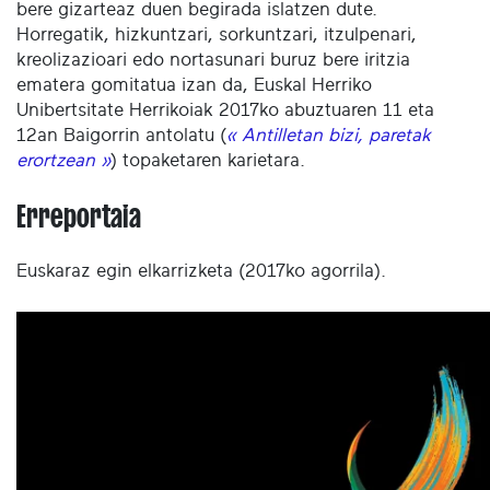
bere gizarteaz duen begirada islatzen dute.
Horregatik, hizkuntzari, sorkuntzari, itzulpenari,
kreolizazioari edo nortasunari buruz bere iritzia
ematera gomitatua izan da, Euskal Herriko
Unibertsitate Herrikoiak 2017ko abuztuaren 11 eta
12an Baigorrin antolatu (
« Antilletan bizi, paretak
erortzean »
) topaketaren karietara.
Erreportaia
Euskaraz egin elkarrizketa (2017ko agorrila).