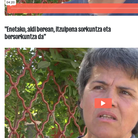
"Enetako, aldi berean, itzulpena sorkuntza eta
bersorkuntza da"