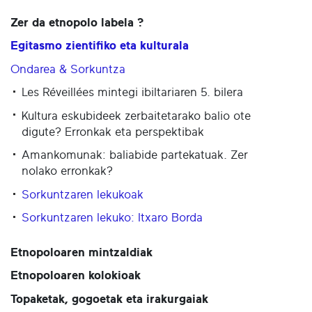
Zer da etnopolo labela ?
Egitasmo zientifiko eta kulturala
Ondarea & Sorkuntza
Les Réveillées mintegi ibiltariaren 5. bilera
Kultura eskubideek zerbaitetarako balio ote
digute? Erronkak eta perspektibak
Amankomunak: baliabide partekatuak. Zer
nolako erronkak?
Sorkuntzaren lekukoak
Sorkuntzaren lekuko: Itxaro Borda
Etnopoloaren mintzaldiak
Etnopoloaren kolokioak
Topaketak, gogoetak eta irakurgaiak