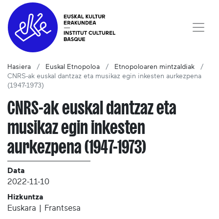
Hasiera
Euskal Etnopoloa
Etnopoloaren mintzaldiak
CNRS-ak euskal dantzaz eta musikaz egin inkesten aurkezpena
(1947-1973)
CNRS-ak euskal dantzaz eta
musikaz egin inkesten
aurkezpena (1947-1973)
Data
2022-11-10
Hizkuntza
Euskara | Frantsesa