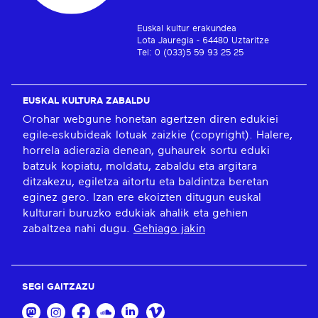
Euskal kultur erakundea
Lota Jauregia - 64480 Uztaritze
Tel: 0 (033)5 59 93 25 25
EUSKAL KULTURA ZABALDU
Orohar webgune honetan agertzen diren edukiei
egile-eskubideak lotuak zaizkie (copyright). Halere,
horrela adierazia denean, guhaurek sortu eduki
batzuk kopiatu, moldatu, zabaldu eta argitara
ditzakezu, egiletza aitortu eta baldintza beretan
eginez gero. Izan ere ekoizten ditugun euskal
kulturari buruzko edukiak ahalik eta gehien
zabaltzea nahi dugu.
Gehiago jakin
SEGI GAITZAZU