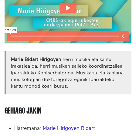
Marie Bidart Hirigoyen
herri musika eta kantu
irakaslea da, herri musiken saileko koordinatzailea,
Iparraldeko Kontserbatorioa. Musikaria eta kantaria,
musikologian doktoregotza eginik Iparraldeko
kantu monodikoari buruz.
GEHIAGO JAKIN
Harremana:
Marie Hirigoyen Bidart