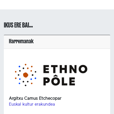
IKUS ERE BAI...
Harremanak
Argitxu Camus Etchecopar
Euskal kultur erakundea