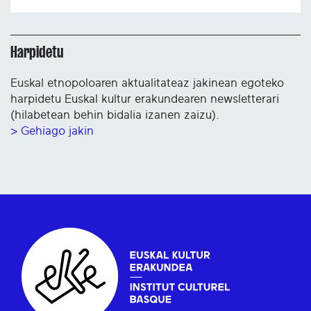
Harpidetu
Euskal etnopoloaren aktualitateaz jakinean egoteko
harpidetu Euskal kultur erakundearen newsletterari
(hilabetean behin bidalia izanen zaizu).
> Gehiago jakin