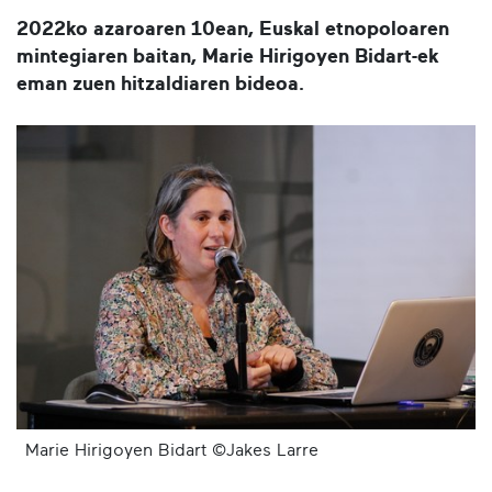
2022ko azaroaren 10ean, Euskal etnopoloaren
mintegiaren baitan, Marie Hirigoyen Bidart-ek
eman zuen hitzaldiaren bideoa.
Marie Hirigoyen Bidart ©Jakes Larre