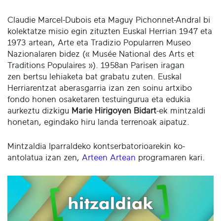
Claudie Marcel-Dubois eta Maguy Pichonnet-Andral bi
kolektatze misio egin zituzten Euskal Herrian 1947 eta
1973 artean, Arte eta Tradizio Popularren Museo
Nazionalaren bidez (« Musée National des Arts et
Traditions Populaires »). 1958an Parisen iragan
zen bertsu lehiaketa bat grabatu zuten. Euskal
Herriarentzat aberasgarria izan zen soinu artxibo
fondo honen osaketaren testuingurua eta edukia
aurkeztu dizkigu
Marie Hirigoyen Bidart
-ek mintzaldi
honetan, egindako hiru landa terrenoak aipatuz.
Mintzaldia Iparraldeko kontserbatorioarekin ko-
antolatua izan zen,
Arteen Artean
programaren kari.