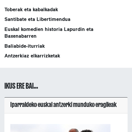
Toberak eta kabalkadak
Santibate eta Libertimendua
Euskal komedien historia Lapurdin eta
Baxenabarren
Baliabide-iturriak
Antzerkiaz elkarrizketak
IKUS ERE BAI...
Iparraldeko euskal antzerki munduko eragileak