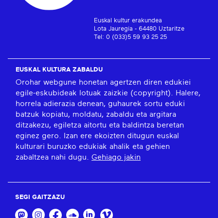
Euskal kultur erakundea
Lota Jauregia - 64480 Uztaritze
Tel: 0 (033)5 59 93 25 25
EUSKAL KULTURA ZABALDU
Orohar webgune honetan agertzen diren edukiei
egile-eskubideak lotuak zaizkie (copyright). Halere,
horrela adierazia denean, guhaurek sortu eduki
batzuk kopiatu, moldatu, zabaldu eta argitara
ditzakezu, egiletza aitortu eta baldintza beretan
eginez gero. Izan ere ekoizten ditugun euskal
kulturari buruzko edukiak ahalik eta gehien
zabaltzea nahi dugu.
Gehiago jakin
SEGI GAITZAZU