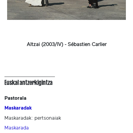
Altzai (2003/IV) - Sébastien Carlier
Euskal antzerkigintza
Pastorala
Maskaradak
Maskaradak: pertsonaiak
Maskarada