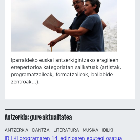
Iparraldeko euskal antzerkigintzako eragileen
errepertorioa kategoriatan sailkatuak (artistak,
programatzaileak, formatzaileak, baliabide
zentroak...).
Antzerkia: gure aktualitatea
ANTZERKIA
DANTZA
LITERATURA
MUSIKA
IBILKI
IBILKI programaren 14. edizioaren egutegi osatua