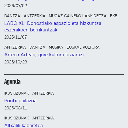
2026/07/02
DANTZA
ANTZERKIA
MUGAZ GAINEKO LANKIDETZA
EKE
LABO XL: Donostiako espazio eta hizkuntza
eszenikoen berrikuntzak
2025/11/07
ANTZERKIA
DANTZA
MUSIKA
EUSKAL KULTURA
Arteen Artean, gure kultura biziarazi
2025/10/29
Agenda
IKUSKIZUNAK
ANTZERKIA
Pontx pailazoa
2026/08/11
IKUSKIZUNAK
ANTZERKIA
Altxalili kabaretea