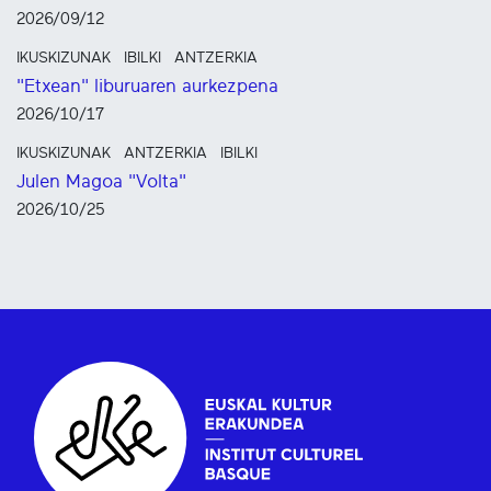
2026/09/12
IKUSKIZUNAK
IBILKI
ANTZERKIA
"Etxean" liburuaren aurkezpena
2026/10/17
IKUSKIZUNAK
ANTZERKIA
IBILKI
Julen Magoa "Volta"
2026/10/25