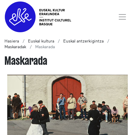
Hasiera
Euskal kultura
Euskal antzerkigintza
Maskaradak
Maskarada
Maskarada