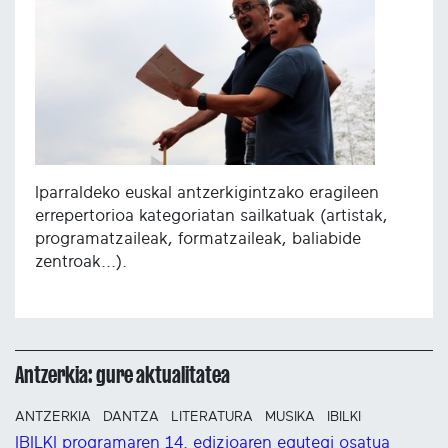
Iparraldeko euskal antzerkigintzako eragileen
errepertorioa kategoriatan sailkatuak (artistak,
programatzaileak, formatzaileak, baliabide
zentroak...).
Antzerkia: gure aktualitatea
ANTZERKIA
DANTZA
LITERATURA
MUSIKA
IBILKI
IBILKI programaren 14. edizioaren egutegi osatua