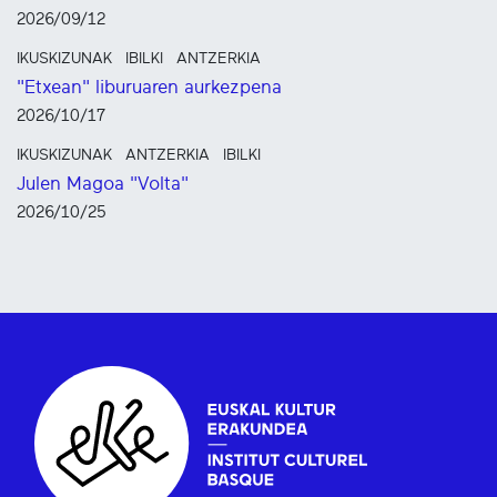
2026/09/12
IKUSKIZUNAK
IBILKI
ANTZERKIA
"Etxean" liburuaren aurkezpena
2026/10/17
IKUSKIZUNAK
ANTZERKIA
IBILKI
Julen Magoa "Volta"
2026/10/25