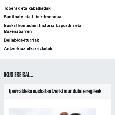
Toberak eta kabalkadak
Santibate eta Libertimendua
Euskal komedien historia Lapurdin eta
Baxenabarren
Baliabide-iturriak
Antzerkiaz elkarrizketak
IKUS ERE BAI...
Iparraldeko euskal antzerki munduko eragileak