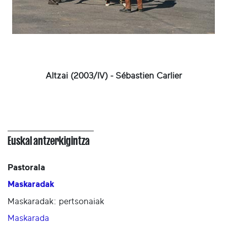
Altzai (2003/IV) - Sébastien Carlier
Euskal antzerkigintza
Pastorala
Maskaradak
Maskaradak: pertsonaiak
Maskarada