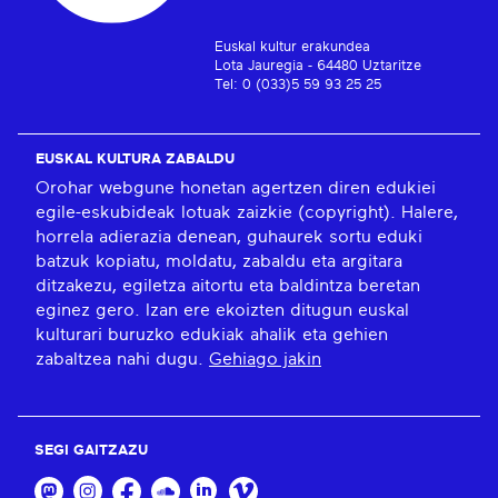
Euskal kultur erakundea
Lota Jauregia - 64480 Uztaritze
Tel: 0 (033)5 59 93 25 25
EUSKAL KULTURA ZABALDU
Orohar webgune honetan agertzen diren edukiei
egile-eskubideak lotuak zaizkie (copyright). Halere,
horrela adierazia denean, guhaurek sortu eduki
batzuk kopiatu, moldatu, zabaldu eta argitara
ditzakezu, egiletza aitortu eta baldintza beretan
eginez gero. Izan ere ekoizten ditugun euskal
kulturari buruzko edukiak ahalik eta gehien
zabaltzea nahi dugu.
Gehiago jakin
SEGI GAITZAZU