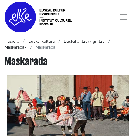
Hasiera
Euskal kultura
Euskal antzerkigintza
Maskaradak
Maskarada
Maskarada