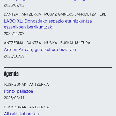
2026/07/02
DANTZA
ANTZERKIA
MUGAZ GAINEKO LANKIDETZA
EKE
LABO XL: Donostiako espazio eta hizkuntza
eszenikoen berrikuntzak
2025/11/07
ANTZERKIA
DANTZA
MUSIKA
EUSKAL KULTURA
Arteen Artean, gure kultura biziarazi
2025/10/29
Agenda
IKUSKIZUNAK
ANTZERKIA
Pontx pailazoa
2026/08/11
IKUSKIZUNAK
ANTZERKIA
Altxalili kabaretea