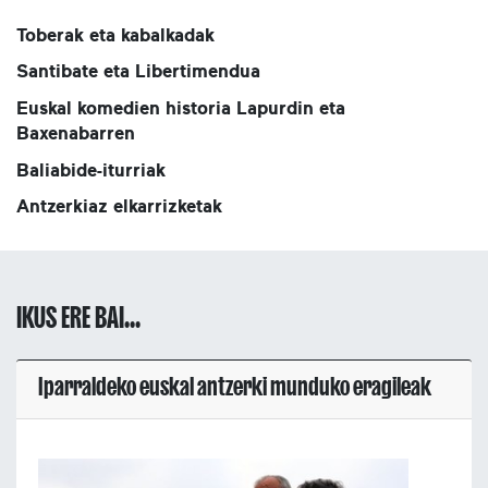
Toberak eta kabalkadak
Santibate eta Libertimendua
Euskal komedien historia Lapurdin eta
Baxenabarren
Baliabide-iturriak
Antzerkiaz elkarrizketak
IKUS ERE BAI...
Iparraldeko euskal antzerki munduko eragileak