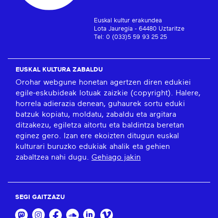
Euskal kultur erakundea
Lota Jauregia - 64480 Uztaritze
Tel: 0 (033)5 59 93 25 25
EUSKAL KULTURA ZABALDU
Orohar webgune honetan agertzen diren edukiei
egile-eskubideak lotuak zaizkie (copyright). Halere,
horrela adierazia denean, guhaurek sortu eduki
batzuk kopiatu, moldatu, zabaldu eta argitara
ditzakezu, egiletza aitortu eta baldintza beretan
eginez gero. Izan ere ekoizten ditugun euskal
kulturari buruzko edukiak ahalik eta gehien
zabaltzea nahi dugu.
Gehiago jakin
SEGI GAITZAZU