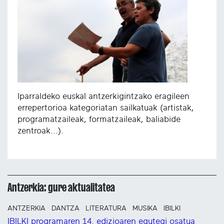
Iparraldeko euskal antzerkigintzako eragileen
errepertorioa kategoriatan sailkatuak (artistak,
programatzaileak, formatzaileak, baliabide
zentroak...).
Antzerkia: gure aktualitatea
ANTZERKIA
DANTZA
LITERATURA
MUSIKA
IBILKI
IBILKI programaren 14. edizioaren egutegi osatua