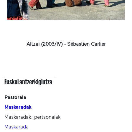
Altzai (2003/IV) - Sébastien Carlier
Euskal antzerkigintza
Pastorala
Maskaradak
Maskaradak: pertsonaiak
Maskarada