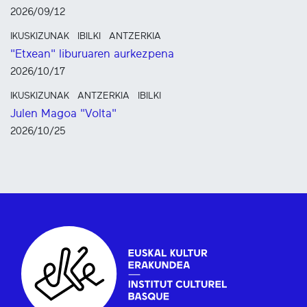
2026/09/12
IKUSKIZUNAK
IBILKI
ANTZERKIA
"Etxean" liburuaren aurkezpena
2026/10/17
IKUSKIZUNAK
ANTZERKIA
IBILKI
Julen Magoa "Volta"
2026/10/25