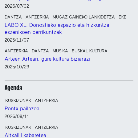
2026/07/02
DANTZA
ANTZERKIA
MUGAZ GAINEKO LANKIDETZA
EKE
LABO XL: Donostiako espazio eta hizkuntza
eszenikoen berrikuntzak
2025/11/07
ANTZERKIA
DANTZA
MUSIKA
EUSKAL KULTURA
Arteen Artean, gure kultura biziarazi
2025/10/29
Agenda
IKUSKIZUNAK
ANTZERKIA
Pontx pailazoa
2026/08/11
IKUSKIZUNAK
ANTZERKIA
Altxalili kabaretea