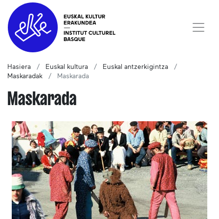
Hasiera
Euskal kultura
Euskal antzerkigintza
Maskaradak
Maskarada
Maskarada