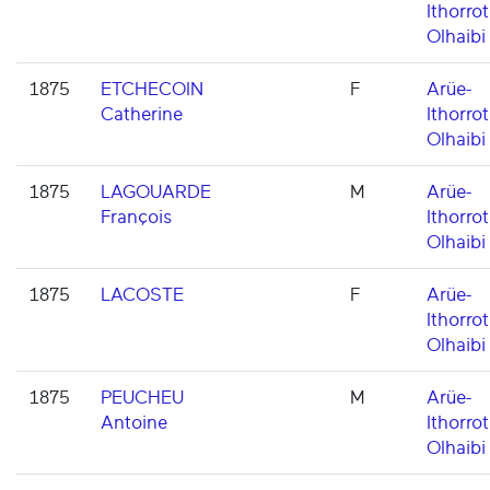
Ithorrot
Olhaibi
1875
ETCHECOIN
F
Arüe-
Catherine
Ithorrot
Olhaibi
1875
LAGOUARDE
M
Arüe-
François
Ithorrot
Olhaibi
1875
LACOSTE
F
Arüe-
Ithorrot
Olhaibi
1875
PEUCHEU
M
Arüe-
Antoine
Ithorrot
Olhaibi