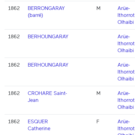
1862
BERRONGARAY
M
Arüe-
(barré)
Ithorrot
Olhaibi
1862
BERHOUNGARAY
Arüe-
Ithorrot
Olhaibi
1862
BERHOUNGARAY
Arüe-
Ithorrot
Olhaibi
1862
CROHARE Saint-
M
Arüe-
Jean
Ithorrot
Olhaibi
1862
ESQUER
F
Arüe-
Catherine
Ithorrot