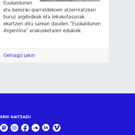
Euskaldunen
eta bereziki iparraldekoen atzerriratzeari
buruz argibideak eta lekukotasunak
ekartzen ditu sarean dauden "Euskaldunen
Argentina" erakusketaren edukiek.
Gehiago jakin
SEGI GAITZAZU