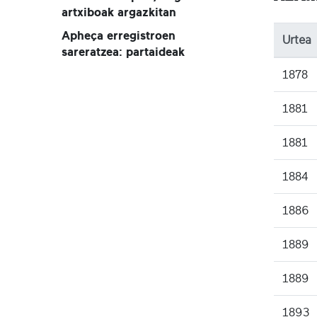
artxiboak argazkitan
Apheça erregistroen
Urtea
sareratzea: partaideak
1878
1881
1881
1884
1886
1889
1889
1893