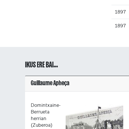
1897
1897
IKUS ERE BAI...
Guillaume Apheça
Domintxaine-
Berrueta
herrian
(Zuberoa)