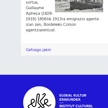
sortua,
Guillaume
Apheça (1828-
1919) 1856tik 1913ra emigrazio agente
izan zen, Bordeleko Colson
agentziarentzat.
Gehiago jakin