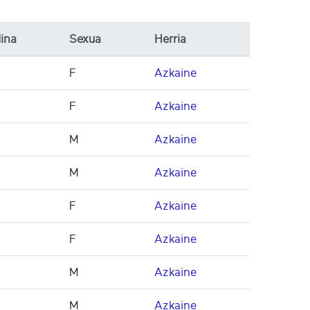
ina
Sexua
Herria
F
Azkaine
F
Azkaine
M
Azkaine
M
Azkaine
F
Azkaine
F
Azkaine
M
Azkaine
M
Azkaine