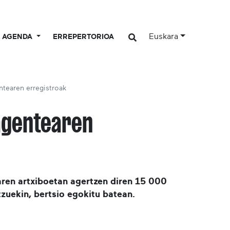
Euskara
AGENDA
ERREPERTORIOA
ntearen erregistroak
agentearen
ren artxiboetan agertzen diren 15 000
zuekin, bertsio egokitu batean.