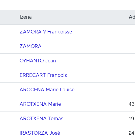
Izena
Ad
ZAMORA ? Françoisse
ZAMORA
OYHANTO Jean
ERRECART François
AROCENA Marie Louise
AROTXENA Marie
43
AROTXENA Tomas
19
IRASTORZA José
24