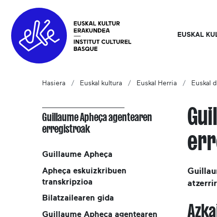
EUSKAL KU
Hasiera
Euskal kultura
Euskal Herria
Euskal d
Gui
Guillaume Apheça agentearen
erregistroak
err
Guillaume Apheça
Apheça eskuizkribuen
Guilla
transkripzioa
atzerri
Bilatzailearen gida
Azka
Guillaume Apheça agentearen