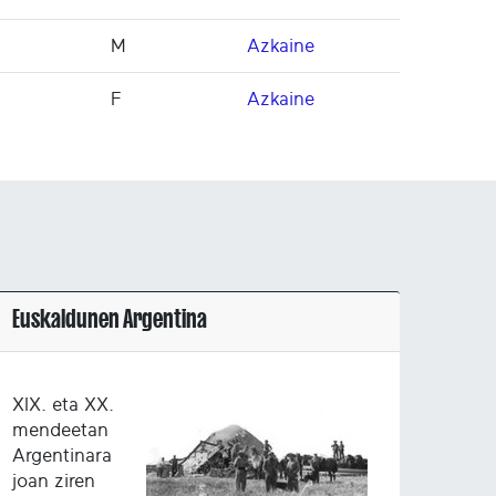
M
Azkaine
F
Azkaine
Euskaldunen Argentina
XIX. eta XX.
mendeetan
Argentinara
joan ziren