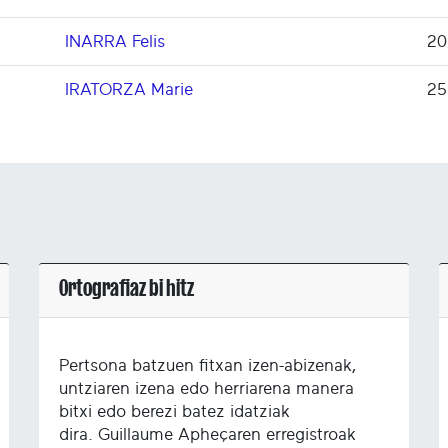
INARRA Felis
20
IRATORZA Marie
25
Ortografiaz bi hitz
Pertsona batzuen fitxan izen-abizenak,
untziaren izena edo herriarena manera
bitxi edo berezi batez idatziak
dira. Guillaume Apheçaren erregistroak