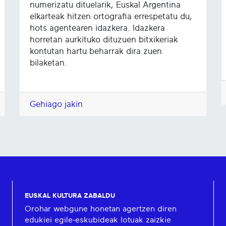
numerizatu dituelarik, Euskal Argentina
elkarteak hitzen ortografia errespetatu du,
hots agentearen idazkera. Idazkera
horretan aurkituko dituzuen bitxikeriak
kontutan hartu beharrak dira zuen
bilaketan.
Gehiago jakin
EUSKAL KULTURA ZABALDU
Orohar webgune honetan agertzen diren
edukiei egile-eskubideak lotuak zaizkie