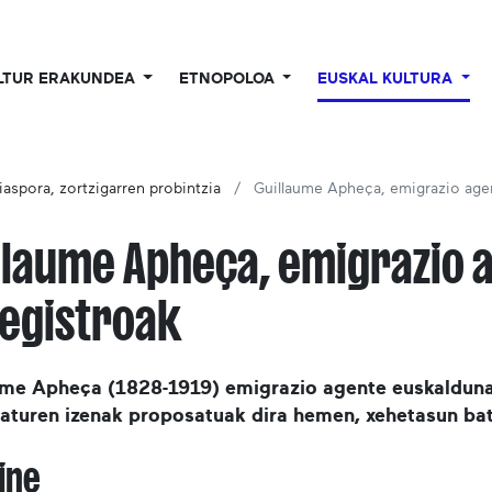
LTUR ERAKUNDEA
ETNOPOLOA
EUSKAL KULTURA
iaspora, zortzigarren probintzia
Guillaume Apheça, emigrazio age
llaume Apheça, emigrazio 
egistroak
ume Apheça (1828-1919) emigrazio agente euskalduna
raturen izenak proposatuak dira hemen, xehetasun bat
ine