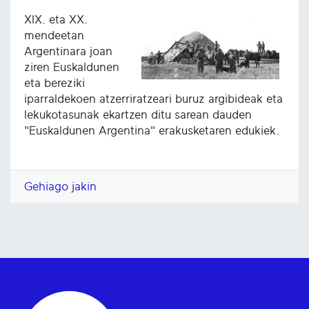
XIX. eta XX.
mendeetan
Argentinara joan
ziren Euskaldunen
eta bereziki
iparraldekoen atzerriratzeari buruz argibideak eta
lekukotasunak ekartzen ditu sarean dauden
"Euskaldunen Argentina" erakusketaren edukiek.
Gehiago jakin