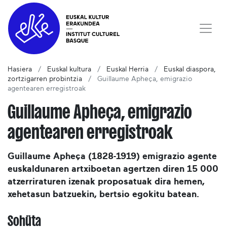
Hasiera
Euskal kultura
Euskal Herria
Euskal diaspora,
zortzigarren probintzia
Guillaume Apheça, emigrazio
agentearen erregistroak
Guillaume Apheça, emigrazio
agentearen erregistroak
Guillaume Apheça (1828-1919) emigrazio agente
euskaldunaren artxiboetan agertzen diren 15 000
atzerriraturen izenak proposatuak dira hemen,
xehetasun batzuekin, bertsio egokitu batean.
Sohüta