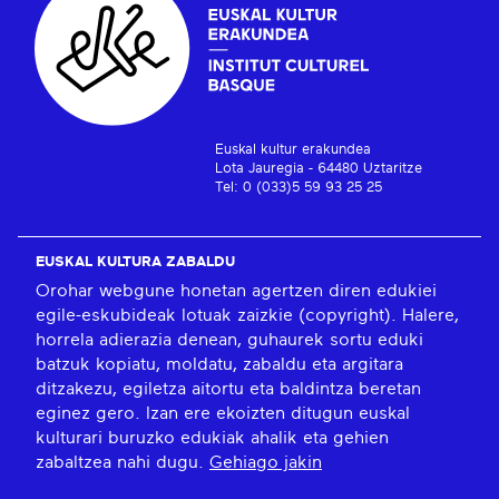
Euskal kultur erakundea
Lota Jauregia - 64480 Uztaritze
Tel: 0 (033)5 59 93 25 25
EUSKAL KULTURA ZABALDU
Orohar webgune honetan agertzen diren edukiei
egile-eskubideak lotuak zaizkie (copyright). Halere,
horrela adierazia denean, guhaurek sortu eduki
batzuk kopiatu, moldatu, zabaldu eta argitara
ditzakezu, egiletza aitortu eta baldintza beretan
eginez gero. Izan ere ekoizten ditugun euskal
kulturari buruzko edukiak ahalik eta gehien
zabaltzea nahi dugu.
Gehiago jakin