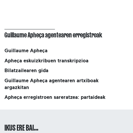
Guillaume Apheça agentearen erregistroak
Guillaume Apheça
Apheça eskuizkribuen transkripzioa
Bilatzailearen gida
Guillaume Apheça agentearen artxiboak
argazkitan
Apheça erregistroen sareratzea: partaideak
IKUS ERE BAI...