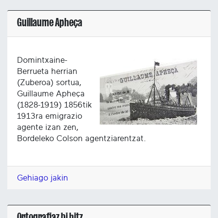
Guillaume Apheça
Domintxaine-
Berrueta herrian
(Zuberoa) sortua,
Guillaume Apheça
(1828-1919) 1856tik
1913ra emigrazio
agente izan zen,
Bordeleko Colson agentziarentzat.
Gehiago jakin
Ortografiaz bi hitz