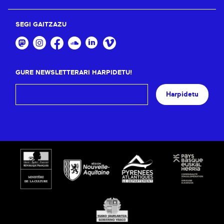
SEGI GAITZAZU
GURE NEWSLETTERARI HARPIDETU!
Harpidetu