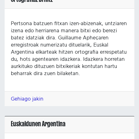
Pertsona batzuen fitxan izen-abizenak, untziaren
izena edo herriarena manera bitxi edo berezi
batez idatziak dira. Guillaume Apheçaren
erregistroak numerizatu dituelarik, Euskal
Argentina elkarteak hitzen ortografia errespetatu
du, hots agentearen idazkera. Idazkera horretan
aurkituko dituzuen bitxikeriak kontutan hartu
beharrak dira zuen bilaketan.
Gehiago jakin
Euskaldunen Argentina