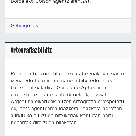
Bordeleko Colson agentziarentzat.
Gehiago jakin
Ortografiaz bi hitz
Pertsona batzuen fitxan izen-abizenak, untziaren
izena edo herriarena manera bitxi edo berezi
batez idatziak dira. Guillaume Apheçaren
erregistroak numerizatu dituelarik, Euskal
Argentina elkarteak hitzen ortografia errespetatu
du, hots agentearen idazkera. Idazkera horretan
aurkituko dituzuen bitxikeriak kontutan hartu
beharrak dira zuen bilaketan.