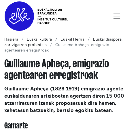
Hasiera
Euskal kultura
Euskal Herria
Euskal diaspora,
zortzigarren probintzia
Guillaume Apheça, emigrazio
agentearen erregistroak
Guillaume Apheça, emigrazio
agentearen erregistroak
Guillaume Apheça (1828-1919) emigrazio agente
euskaldunaren artxiboetan agertzen diren 15 000
atzerriraturen izenak proposatuak dira hemen,
xehetasun batzuekin, bertsio egokitu batean.
Gamarte