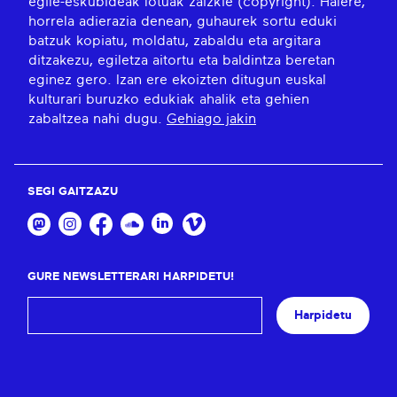
egile-eskubideak lotuak zaizkie (copyright). Halere,
horrela adierazia denean, guhaurek sortu eduki
batzuk kopiatu, moldatu, zabaldu eta argitara
ditzakezu, egiletza aitortu eta baldintza beretan
eginez gero. Izan ere ekoizten ditugun euskal
kulturari buruzko edukiak ahalik eta gehien
zabaltzea nahi dugu.
Gehiago jakin
SEGI GAITZAZU
GURE NEWSLETTERARI HARPIDETU!
Harpidetu