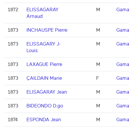
1872
ELISSAGARAY
M
Gama
Arnaud
1873
INCHAUSPE Pierre
M
Gama
1873
ELISSAGARY J-
M
Gama
Louis
1873
LAXAGUE Pierre
M
Gama
1873
ÇAILDAIN Marie
F
Gama
1873
ELISAGARAY Jean
M
Gama
1873
BIDEONDO D.go
M
Gama
1874
ESPONDA Jean
M
Gama