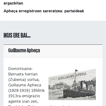
argazkitan
Apheça erregistroen sareratzea: partaideak
IKUS ERE BAI...
Guillaume Apheça
Domintxaine-
Berrueta herrian
(Zuberoa) sortua,
Guillaume Apheça
(1828-1919) 1856tik
1913ra emigrazio
agente izan zen,