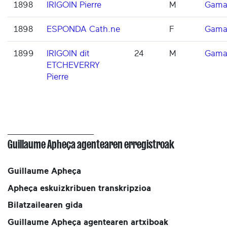
1898
IRIGOIN Pierre
M
Gama
1898
ESPONDA Cath.ne
F
Gama
1899
IRIGOIN dit
24
M
Gama
ETCHEVERRY
Pierre
Guillaume Apheça agentearen erregistroak
Guillaume Apheça
Apheça eskuizkribuen transkripzioa
Bilatzailearen gida
Guillaume Apheça agentearen artxiboak