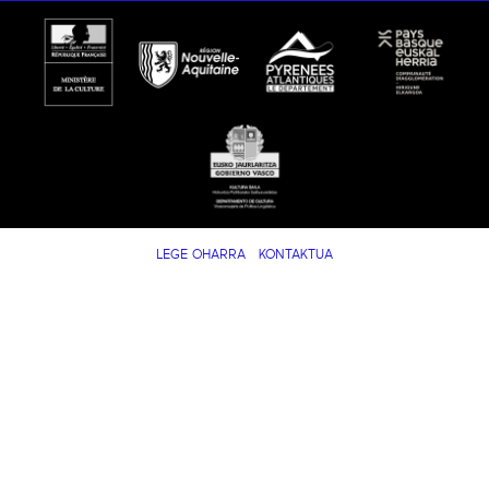
LEGE OHARRA
KONTAKTUA