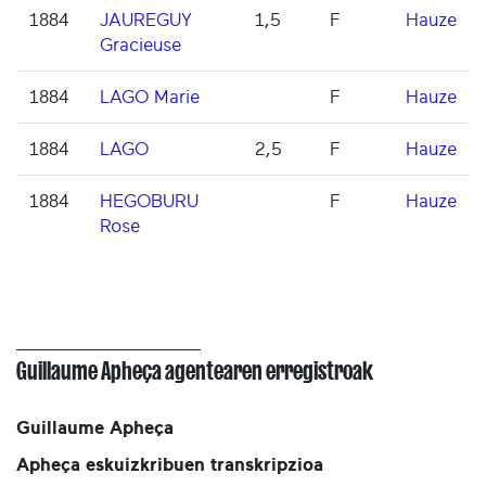
1884
JAUREGUY
1,5
F
Hauze
Gracieuse
1884
LAGO Marie
F
Hauze
1884
LAGO
2,5
F
Hauze
1884
HEGOBURU
F
Hauze
Rose
Guillaume Apheça agentearen erregistroak
Guillaume Apheça
Apheça eskuizkribuen transkripzioa