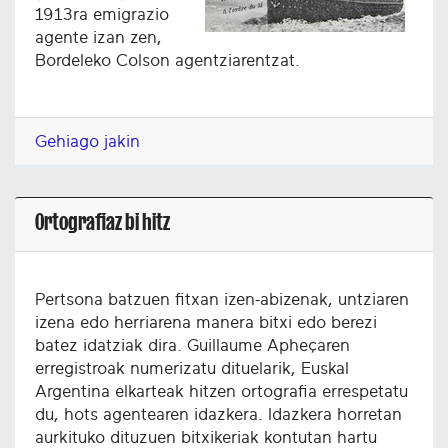
1913ra emigrazio
agente izan zen,
Bordeleko Colson agentziarentzat.
Gehiago jakin
Ortografiaz bi hitz
Pertsona batzuen fitxan izen-abizenak, untziaren
izena edo herriarena manera bitxi edo berezi
batez idatziak dira. Guillaume Apheçaren
erregistroak numerizatu dituelarik, Euskal
Argentina elkarteak hitzen ortografia errespetatu
du, hots agentearen idazkera. Idazkera horretan
aurkituko dituzuen bitxikeriak kontutan hartu