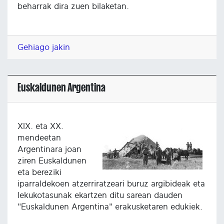
beharrak dira zuen bilaketan.
Gehiago jakin
Euskaldunen Argentina
XIX. eta XX.
mendeetan
Argentinara joan
ziren Euskaldunen
eta bereziki
iparraldekoen atzerriratzeari buruz argibideak eta
lekukotasunak ekartzen ditu sarean dauden
"Euskaldunen Argentina" erakusketaren edukiek.