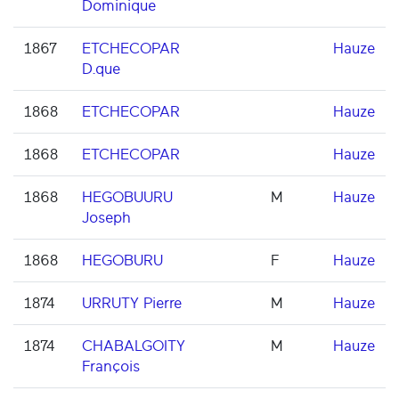
Dominique
1867
ETCHECOPAR
Hauze
D.que
1868
ETCHECOPAR
Hauze
1868
ETCHECOPAR
Hauze
1868
HEGOBUURU
M
Hauze
Joseph
1868
HEGOBURU
F
Hauze
1874
URRUTY Pierre
M
Hauze
1874
CHABALGOITY
M
Hauze
François