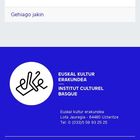
Gehiago jakin
Euskal kultur erakundea
Lota Jauregia - 64480 Uztaritze
Tel: 0 (033)5 59 93 25 25