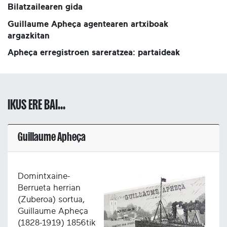
Bilatzailearen gida
Guillaume Apheça agentearen artxiboak
argazkitan
Apheça erregistroen sareratzea: partaideak
IKUS ERE BAI...
Guillaume Apheça
Domintxaine-
Berrueta herrian
(Zuberoa) sortua,
Guillaume Apheça
(1828-1919) 1856tik