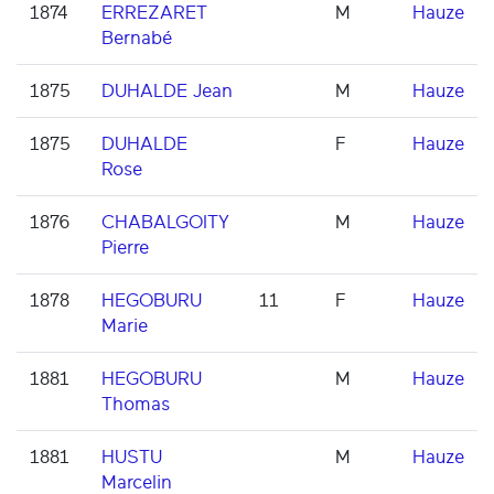
1874
ERREZARET
M
Hauze
Bernabé
1875
DUHALDE Jean
M
Hauze
1875
DUHALDE
F
Hauze
Rose
1876
CHABALGOITY
M
Hauze
Pierre
1878
HEGOBURU
11
F
Hauze
Marie
1881
HEGOBURU
M
Hauze
Thomas
1881
HUSTU
M
Hauze
Marcelin