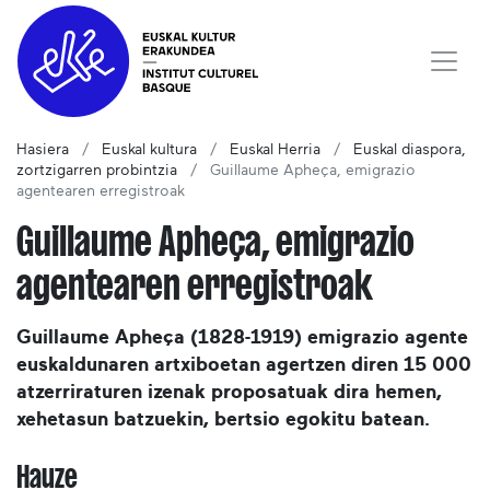
Hasiera
Euskal kultura
Euskal Herria
Euskal diaspora,
zortzigarren probintzia
Guillaume Apheça, emigrazio
agentearen erregistroak
Guillaume Apheça, emigrazio
agentearen erregistroak
Guillaume Apheça (1828-1919) emigrazio agente
euskaldunaren artxiboetan agertzen diren 15 000
atzerriraturen izenak proposatuak dira hemen,
xehetasun batzuekin, bertsio egokitu batean.
Hauze