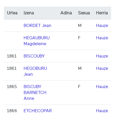
Urtea
Izena
Adina
Sexua
Herria
BORDET Jean
M
Hauze
HEGAUBURU
F
Hauze
Magdeleine
1861
BISCOUBY
Hauze
1861
HEGOBURU
M
Hauze
Jean
1865
BISCUBY
F
Hauze
BARNETCH
Anne
1866
ETCHECOPAR
Hauze