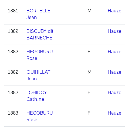
1881
BORTELLE
M
Hauze
Jean
1882
BISCUBY dit
Hauze
BARNECHE
1882
HEGOBURU
F
Hauze
Rose
1882
QUIHILLAT
M
Hauze
Jean
1882
LOHIDOY
F
Hauze
Cath.ne
1883
HEGOBURU
F
Hauze
Rose