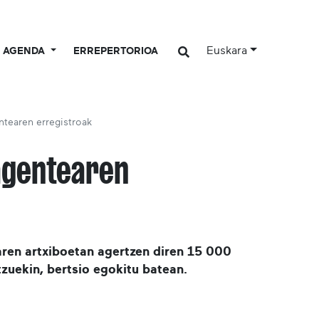
Euskara
AGENDA
ERREPERTORIOA
ntearen erregistroak
agentearen
ren artxiboetan agertzen diren 15 000
zuekin, bertsio egokitu batean.