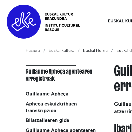
EUSKAL KU
Hasiera
Euskal kultura
Euskal Herria
Euskal d
Gui
Guillaume Apheça agentearen
erregistroak
err
Guillaume Apheça
Apheça eskuizkribuen
Guilla
transkripzioa
atzerri
Bilatzailearen gida
Ibar
Guillaume Apheça agentearen