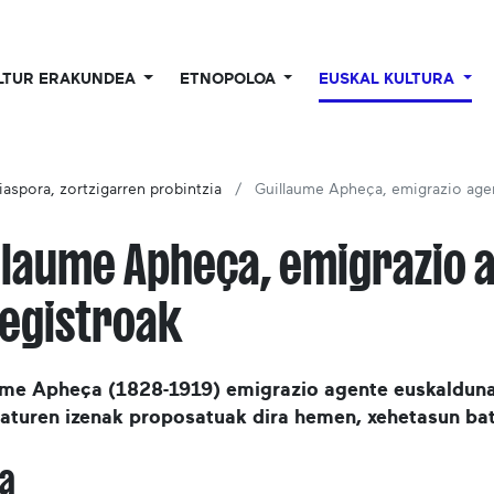
LTUR ERAKUNDEA
ETNOPOLOA
EUSKAL KULTURA
iaspora, zortzigarren probintzia
Guillaume Apheça, emigrazio age
llaume Apheça, emigrazio 
egistroak
ume Apheça (1828-1919) emigrazio agente euskalduna
raturen izenak proposatuak dira hemen, xehetasun bat
la