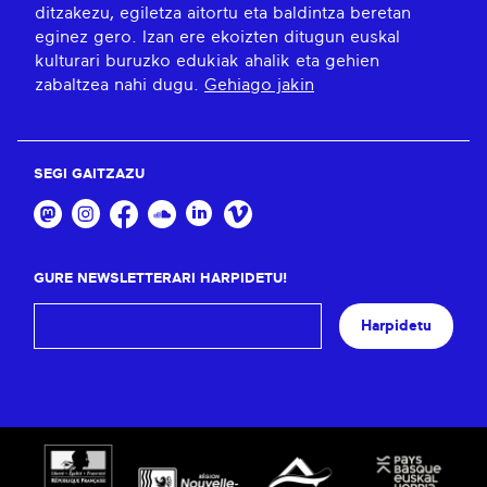
ditzakezu, egiletza aitortu eta baldintza beretan
eginez gero. Izan ere ekoizten ditugun euskal
kulturari buruzko edukiak ahalik eta gehien
zabaltzea nahi dugu.
Gehiago jakin
SEGI GAITZAZU
GURE NEWSLETTERARI HARPIDETU!
Harpidetu