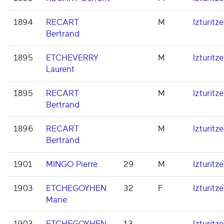
1894
RECART
M
Izturitze
Bertrand
1895
ETCHEVERRY
M
Izturitze
Laurent
1895
RECART
M
Izturitze
Bertrand
1896
RECART
M
Izturitze
Bertrand
1901
MINGO Pierre
29
M
Izturitze
1903
ETCHEGOYHEN
32
F
Izturitze
Marie
1903
ETCHEGOYHEN
13
Izturitze