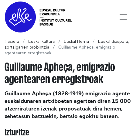
Hasiera
Euskal kultura
Euskal Herria
Euskal diaspora,
zortzigarren probintzia
Guillaume Apheça, emigrazio
agentearen erregistroak
Guillaume Apheça, emigrazio
agentearen erregistroak
Guillaume Apheça (1828-1919) emigrazio agente
euskaldunaren artxiboetan agertzen diren 15 000
atzerriraturen izenak proposatuak dira hemen,
xehetasun batzuekin, bertsio egokitu batean.
Izturitze