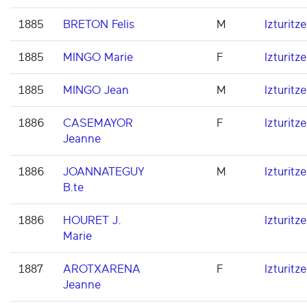
1885
BRETON Felis
M
Izturitze
1885
MINGO Marie
F
Izturitze
1885
MINGO Jean
M
Izturitze
1886
CASEMAYOR
F
Izturitze
Jeanne
1886
JOANNATEGUY
M
Izturitze
B.te
1886
HOURET J.
Izturitze
Marie
1887
AROTXARENA
F
Izturitze
Jeanne