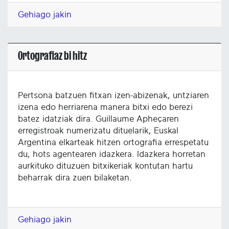
Gehiago jakin
Ortografiaz bi hitz
Pertsona batzuen fitxan izen-abizenak, untziaren
izena edo herriarena manera bitxi edo berezi
batez idatziak dira. Guillaume Apheçaren
erregistroak numerizatu dituelarik, Euskal
Argentina elkarteak hitzen ortografia errespetatu
du, hots agentearen idazkera. Idazkera horretan
aurkituko dituzuen bitxikeriak kontutan hartu
beharrak dira zuen bilaketan.
Gehiago jakin