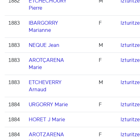
1882
ETCHECHOURY
M
Izturitze
Pierre
1883
IBARGORRY
F
Izturitze
Marianne
1883
NEQUE Jean
M
Izturitze
1883
AROTÇARENA
F
Izturitze
Marie
1883
ETCHEVERRY
M
Izturitze
Arnaud
1884
URGORRY Marie
F
Izturitze
1884
HORET J Marie
Izturitze
1884
AROTZARENA
F
Izturitze