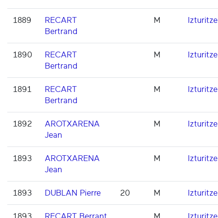
1889
RECART
M
Izturitze
Bertrand
1890
RECART
M
Izturitze
Bertrand
1891
RECART
M
Izturitze
Bertrand
1892
AROTXARENA
M
Izturitze
Jean
1893
AROTXARENA
M
Izturitze
Jean
1893
DUBLAN Pierre
20
M
Izturitze
1893
RECART Berrant
M
Izturitze