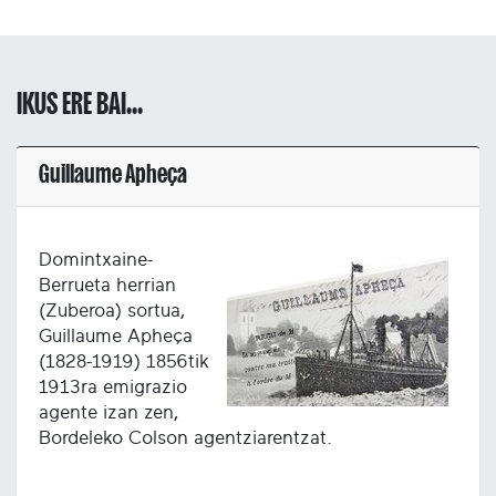
IKUS ERE BAI...
Guillaume Apheça
Domintxaine-
Berrueta herrian
(Zuberoa) sortua,
Guillaume Apheça
(1828-1919) 1856tik
1913ra emigrazio
agente izan zen,
Bordeleko Colson agentziarentzat.