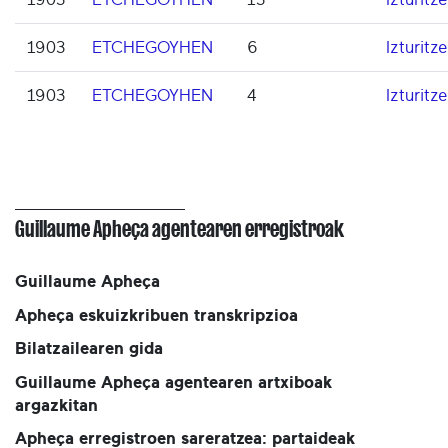
1903
ETCHEGOYHEN
6
Izturitze
1903
ETCHEGOYHEN
4
Izturitze
Guillaume Apheça agentearen erregistroak
Guillaume Apheça
Apheça eskuizkribuen transkripzioa
Bilatzailearen gida
Guillaume Apheça agentearen artxiboak
argazkitan
Apheça erregistroen sareratzea: partaideak