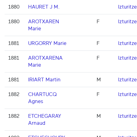
1880
HAURET J M.
Izturitze
1880
AROTXAREN
F
Izturitze
Marie
1881
URGORRY Marie
F
Izturitze
1881
AROTXARENA
F
Izturitze
Marie
1881
IRIART Martin
M
Izturitze
1882
CHARTUCQ
F
Izturitze
Agnes
1882
ETCHEGARAY
M
Izturitze
Arnaud