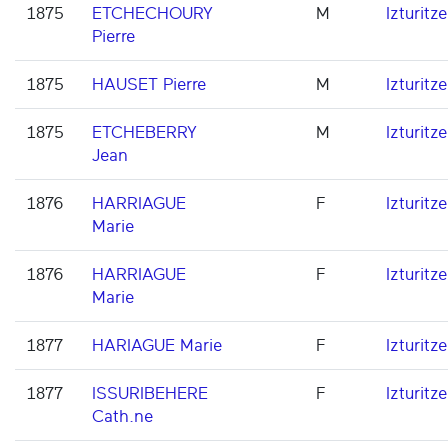
1875
ETCHECHOURY
M
Izturitze
Pierre
1875
HAUSET Pierre
M
Izturitze
1875
ETCHEBERRY
M
Izturitze
Jean
1876
HARRIAGUE
F
Izturitze
Marie
1876
HARRIAGUE
F
Izturitze
Marie
1877
HARIAGUE Marie
F
Izturitze
1877
ISSURIBEHERE
F
Izturitze
Cath.ne