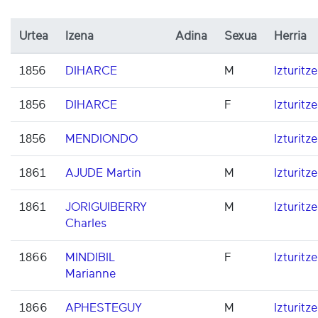
Urtea
Izena
Adina
Sexua
Herria
1856
DIHARCE
M
Izturitze
1856
DIHARCE
F
Izturitze
1856
MENDIONDO
Izturitze
1861
AJUDE Martin
M
Izturitze
1861
JORIGUIBERRY
M
Izturitze
Charles
1866
MINDIBIL
F
Izturitze
Marianne
1866
APHESTEGUY
M
Izturitze