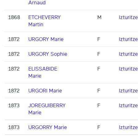
Arnaud
1868
ETCHEVERRY
M
Izturitze
Martin
1872
URGORY Marie
F
Izturitze
1872
URGORY Sophie
F
Izturitze
1872
ELISSABIDE
F
Izturitze
Marie
1872
URGORI Marie
F
Izturitze
1873
JOREGUIBERRY
F
Izturitze
Marie
1873
URGORRY Marie
F
Izturitze