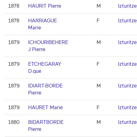
1878
HAURIT Pierre
M
Izturitze
1878
HARRIAGUE
F
Izturitze
Marie
1879
ICHOURIBEHERE
M
Izturitze
J Pierre
1879
ETCHEGARAY
F
Izturitze
D.que
1879
IDIART-BORDE
M
Izturitze
Pierre
1879
HAURET Marie
F
Izturitze
1880
BIDARTBORDE
M
Izturitze
Pierre