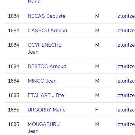
Marie
1884
NECAS Baptiste
M
Izturitze
1884
CASSOU Arnaud
M
Izturitze
1884
GOYHENECHE
M
Izturitze
Jean
1884
DESTOC Arnaud
M
Izturitze
1884
MINGO Jean
M
Izturitze
1885
ETCHART J Bte
M
Izturitze
1885
URGORRY Marie
F
Izturitze
1885
MOUGABURU
M
Izturitze
Jean