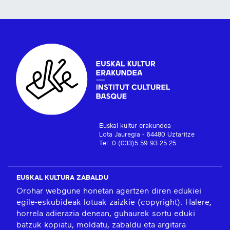
Euskal kultur erakundea
Lota Jauregia - 64480 Uztaritze
Tel: 0 (033)5 59 93 25 25
EUSKAL KULTURA ZABALDU
Orohar webgune honetan agertzen diren edukiei
egile-eskubideak lotuak zaizkie (copyright). Halere,
horrela adierazia denean, guhaurek sortu eduki
batzuk kopiatu, moldatu, zabaldu eta argitara