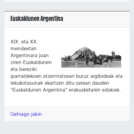
Euskaldunen Argentina
XIX. eta XX.
mendeetan
Argentinara joan
ziren Euskaldunen
eta bereziki
iparraldekoen atzerriratzeari buruz argibideak eta
lekukotasunak ekartzen ditu sarean dauden
"Euskaldunen Argentina" erakusketaren edukiek.
Gehiago jakin