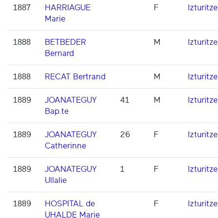
1887
HARRIAGUE
F
Izturitze
Marie
1888
BETBEDER
M
Izturitze
Bernard
1888
RECAT Bertrand
M
Izturitze
1889
JOANATEGUY
41
M
Izturitze
Bap.te
1889
JOANATEGUY
26
F
Izturitze
Catherinne
1889
JOANATEGUY
1
F
Izturitze
Ullalie
1889
HOSPITAL de
F
Izturitze
UHALDE Marie