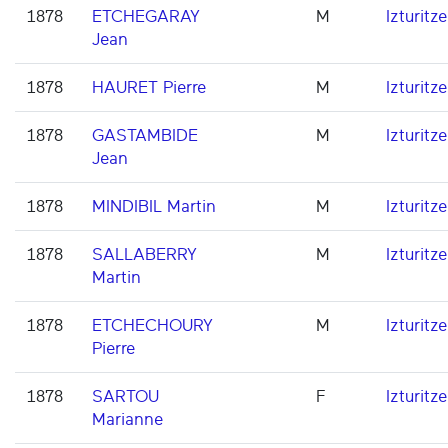
1878
ETCHEGARAY
M
Izturitze
Jean
1878
HAURET Pierre
M
Izturitze
1878
GASTAMBIDE
M
Izturitze
Jean
1878
MINDIBIL Martin
M
Izturitze
1878
SALLABERRY
M
Izturitze
Martin
1878
ETCHECHOURY
M
Izturitze
Pierre
1878
SARTOU
F
Izturitze
Marianne