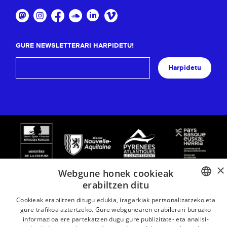
GURE NEWSLETTERARI HARPIDETU!
Harpidetu
×
Webgune honek cookieak
erabiltzen ditu
BASQUE
Cookieak erabiltzen ditugu edukia, iragarkiak pertsonalizatzeko eta
gure trafikoa aztertzeko. Gure webgunearen erabilerari buruzko
FRENCH
informazioa ere partekatzen dugu gure publizitate- eta analisi-