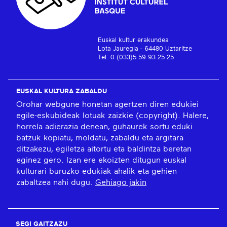
Euskal kultur erakundea
Lota Jauregia - 64480 Uztaritze
Tel: 0 (033)5 59 93 25 25
EUSKAL KULTURA ZABALDU
Orohar webgune honetan agertzen diren edukiei
egile-eskubideak lotuak zaizkie (copyright). Halere,
horrela adierazia denean, guhaurek sortu eduki
batzuk kopiatu, moldatu, zabaldu eta argitara
ditzakezu, egiletza aitortu eta baldintza beretan
eginez gero. Izan ere ekoizten ditugun euskal
kulturari buruzko edukiak ahalik eta gehien
zabaltzea nahi dugu.
Gehiago jakin
SEGI GAITZAZU