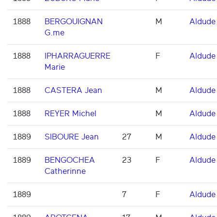
1888
BERGOUIGNAN
M
Aldude
G.me
1888
IPHARRAGUERRE
F
Aldude
Marie
1888
CASTERA Jean
M
Aldude
1888
REYER Michel
M
Aldude
1889
SIBOURE Jean
27
M
Aldude
1889
BENGOCHEA
23
F
Aldude
Catherinne
1889
7
F
Aldude