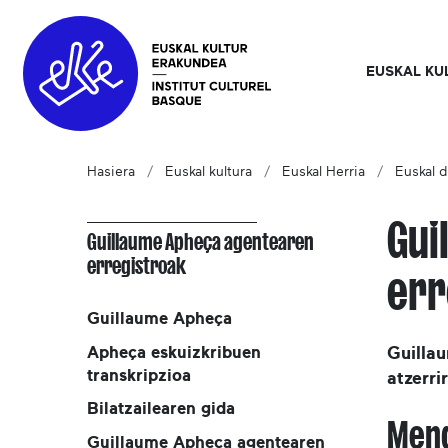
EUSKAL KU
Hasiera
Euskal kultura
Euskal Herria
Euskal d
Gui
Guillaume Apheça agentearen
erregistroak
err
Guillaume Apheça
Apheça eskuizkribuen
Guilla
transkripzioa
atzerri
Bilatzailearen gida
Men
Guillaume Apheça agentearen