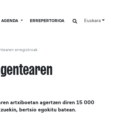
Euskara
AGENDA
ERREPERTORIOA
ntearen erregistroak
agentearen
ren artxiboetan agertzen diren 15 000
zuekin, bertsio egokitu batean.