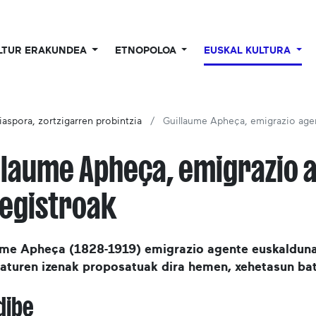
LTUR ERAKUNDEA
ETNOPOLOA
EUSKAL KULTURA
iaspora, zortzigarren probintzia
Guillaume Apheça, emigrazio age
llaume Apheça, emigrazio 
egistroak
ume Apheça (1828-1919) emigrazio agente euskalduna
raturen izenak proposatuak dira hemen, xehetasun bat
dibe