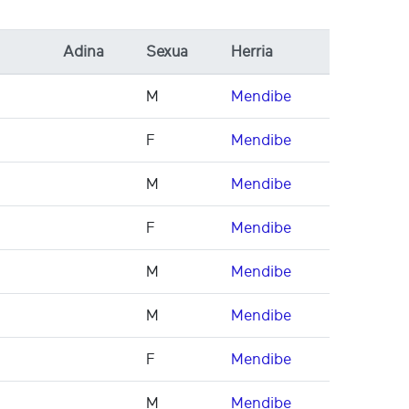
Adina
Sexua
Herria
M
Mendibe
F
Mendibe
M
Mendibe
F
Mendibe
M
Mendibe
M
Mendibe
F
Mendibe
M
Mendibe