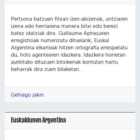
Pertsona batzuen fitxan izen-abizenak, untziaren
izena edo herriarena manera bitxi edo berezi
batez idatziak dira. Guillaume Apheçaren
erregistroak numerizatu dituelarik, Euskal
Argentina elkarteak hitzen ortografia errespetatu
du, hots agentearen idazkera. Idazkera horretan
aurkituko dituzuen bitxikeriak kontutan hartu
beharrak dira zuen bilaketan.
Gehiago jakin
Euskaldunen Argentina