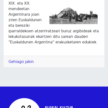
XIX. eta XX.
mendeetan
Argentinara joan
ziren Euskaldunen
eta bereziki
iparraldekoen atzerriratzeari buruz argibideak eta
lekukotasunak ekartzen ditu sarean dauden
"Euskaldunen Argentina" erakusketaren edukiek.
Gehiago jakin