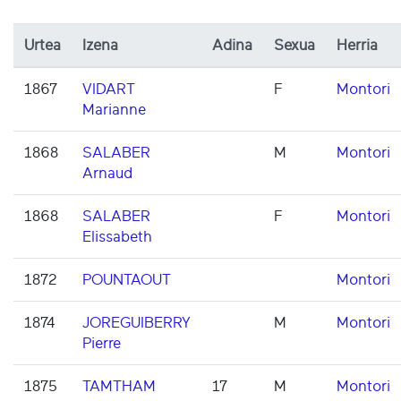
Urtea
Izena
Adina
Sexua
Herria
1867
VIDART
F
Montori
Marianne
1868
SALABER
M
Montori
Arnaud
1868
SALABER
F
Montori
Elissabeth
1872
POUNTAOUT
Montori
1874
JOREGUIBERRY
M
Montori
Pierre
1875
TAMTHAM
17
M
Montori