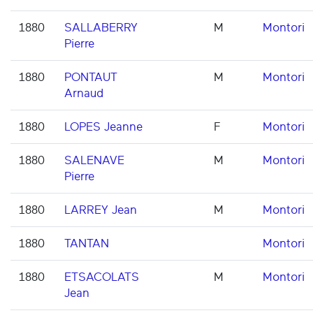
1880
SALLABERRY
M
Montori
Pierre
1880
PONTAUT
M
Montori
Arnaud
1880
LOPES Jeanne
F
Montori
1880
SALENAVE
M
Montori
Pierre
1880
LARREY Jean
M
Montori
1880
TANTAN
Montori
1880
ETSACOLATS
M
Montori
Jean