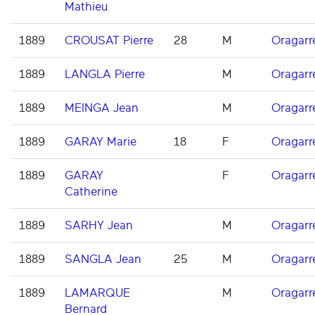
Mathieu
1889
CROUSAT Pierre
28
M
Oragarr
1889
LANGLA Pierre
M
Oragarr
1889
MEINGA Jean
M
Oragarr
1889
GARAY Marie
18
F
Oragarr
1889
GARAY
F
Oragarr
Catherine
1889
SARHY Jean
M
Oragarr
1889
SANGLA Jean
25
M
Oragarr
1889
LAMARQUE
M
Oragarr
Bernard