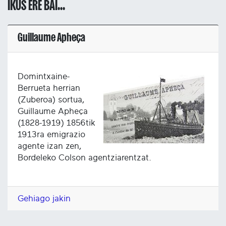
IKUS ERE BAI...
Guillaume Apheça
Domintxaine-
Berrueta herrian
(Zuberoa) sortua,
Guillaume Apheça
(1828-1919) 1856tik
1913ra emigrazio
agente izan zen,
Bordeleko Colson agentziarentzat.
Gehiago jakin