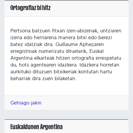
Ortografiaz bi hitz
Pertsona batzuen fitxan izen-abizenak, untziaren
izena edo herriarena manera bitxi edo berezi
batez idatziak dira. Guillaume Apheçaren
erregistroak numerizatu dituelarik, Euskal
Argentina elkarteak hitzen ortografia errespetatu
du, hots agentearen idazkera. Idazkera horretan
aurkituko dituzuen bitxikeriak kontutan hartu
beharrak dira zuen bilaketan.
Gehiago jakin
Euskaldunen Argentina