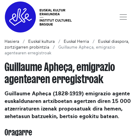
Hasiera
Euskal kultura
Euskal Herria
Euskal diaspora,
zortzigarren probintzia
Guillaume Apheça, emigrazio
agentearen erregistroak
Guillaume Apheça, emigrazio
agentearen erregistroak
Guillaume Apheça (1828-1919) emigrazio agente
euskaldunaren artxiboetan agertzen diren 15 000
atzerriraturen izenak proposatuak dira hemen,
xehetasun batzuekin, bertsio egokitu batean.
Oragarre