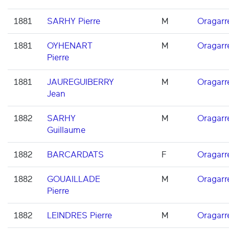
1881
SARHY Pierre
M
Oragarr
1881
OYHENART
M
Oragarr
Pierre
1881
JAUREGUIBERRY
M
Oragarr
Jean
1882
SARHY
M
Oragarr
Guillaume
1882
BARCARDATS
F
Oragarr
1882
GOUAILLADE
M
Oragarr
Pierre
1882
LEINDRES Pierre
M
Oragarr