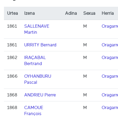
Urtea
Izena
Adina
Sexua
Herria
1861
SALLENAVE
M
Oragarr
Martin
1861
URRITY Bernard
M
Oragarr
1862
IRAÇABAL
M
Oragarr
Bertrand
1866
OYHANBURU
M
Oragarr
Pascal
1868
ANDRIEU Pierre
M
Oragarr
1868
CAMOUE
M
Oragarr
François