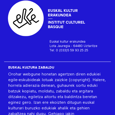
Euskal kultur erakundea
Lota Jauregia - 64480 Uztaritze
Tel: 0 (033)5 59 93 25 25
EUSKAL KULTURA ZABALDU
Orohar webgune honetan agertzen diren edukiei
egile-eskubideak lotuak zaizkie (copyright). Halere,
horrela adierazia denean, guhaurek sortu eduki
batzuk kopiatu, moldatu, zabaldu eta argitara
ditzakezu, egiletza aitortu eta baldintza beretan
eginez gero. Izan ere ekoizten ditugun euskal
kulturari buruzko edukiak ahalik eta gehien
zabaltzea nahi dugu.
Gehiago jakin