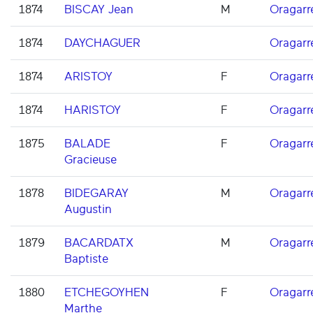
1874
BISCAY Jean
M
Oragarr
1874
DAYCHAGUER
Oragarr
1874
ARISTOY
F
Oragarr
1874
HARISTOY
F
Oragarr
1875
BALADE
F
Oragarr
Gracieuse
1878
BIDEGARAY
M
Oragarr
Augustin
1879
BACARDATX
M
Oragarr
Baptiste
1880
ETCHEGOYHEN
F
Oragarr
Marthe