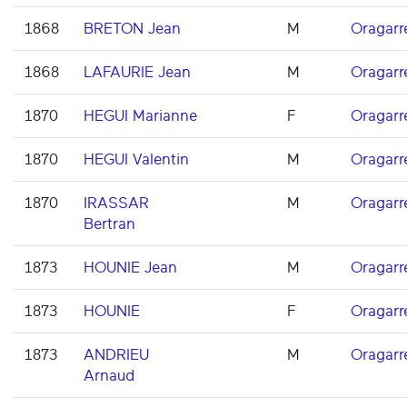
1868
BRETON Jean
M
Oragarr
1868
LAFAURIE Jean
M
Oragarr
1870
HEGUI Marianne
F
Oragarr
1870
HEGUI Valentin
M
Oragarr
1870
IRASSAR
M
Oragarr
Bertran
1873
HOUNIE Jean
M
Oragarr
1873
HOUNIE
F
Oragarr
1873
ANDRIEU
M
Oragarr
Arnaud