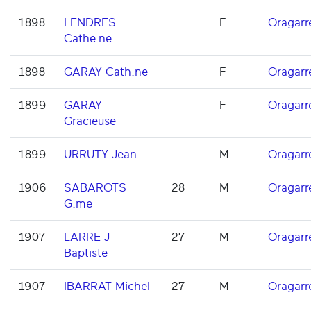
1898
LENDRES
F
Oragarr
Cathe.ne
1898
GARAY Cath.ne
F
Oragarr
1899
GARAY
F
Oragarr
Gracieuse
1899
URRUTY Jean
M
Oragarr
1906
SABAROTS
28
M
Oragarr
G.me
1907
LARRE J
27
M
Oragarr
Baptiste
1907
IBARRAT Michel
27
M
Oragarr