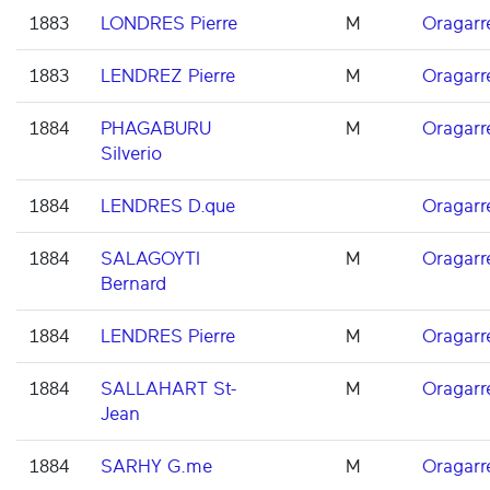
1883
LONDRES Pierre
M
Oragarr
1883
LENDREZ Pierre
M
Oragarr
1884
PHAGABURU
M
Oragarr
Silverio
1884
LENDRES D.que
Oragarr
1884
SALAGOYTI
M
Oragarr
Bernard
1884
LENDRES Pierre
M
Oragarr
1884
SALLAHART St-
M
Oragarr
Jean
1884
SARHY G.me
M
Oragarr