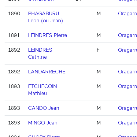
1890
PHAGABURU
M
Oragarr
Léon (ou Jean)
1891
LEINDRES Pierre
M
Oragarr
1892
LEINDRES
F
Oragarr
Cath.ne
1892
LANDARRECHE
M
Oragarr
1893
ETCHECOIN
M
Oragarr
Mathieu
1893
CANDO Jean
M
Oragarr
1893
MINGO Jean
M
Oragarr