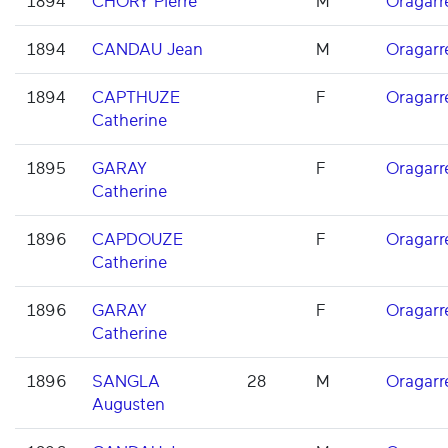
1894
CHORY Pierre
M
Oragarr
1894
CANDAU Jean
M
Oragarr
1894
CAPTHUZE
F
Oragarr
Catherine
1895
GARAY
F
Oragarr
Catherine
1896
CAPDOUZE
F
Oragarr
Catherine
1896
GARAY
F
Oragarr
Catherine
1896
SANGLA
28
M
Oragarr
Augusten