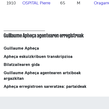
1910
OSPITAL Pierre
65
M
Oragarr
Guillaume Apheça agentearen erregistroak
Guillaume Apheça
Apheça eskuizkribuen transkripzioa
Bilatzailearen gida
Guillaume Apheça agentearen artxiboak
argazkitan
Apheça erregistroen sareratzea: partaideak