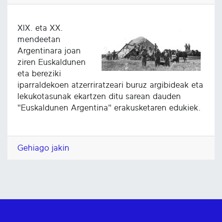
XIX. eta XX.
mendeetan
Argentinara joan
ziren Euskaldunen
eta bereziki
iparraldekoen atzerriratzeari buruz argibideak eta
lekukotasunak ekartzen ditu sarean dauden
"Euskaldunen Argentina" erakusketaren edukiek.
Gehiago jakin