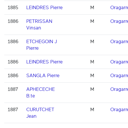
1885
LEINDRES Pierre
M
Oragarr
1886
PETRISSAN
M
Oragarr
Vinsan
1886
ETCHEGOIN J
M
Oragarr
Pierre
1886
LEINDRES Pierre
M
Oragarr
1886
SANGLA Pierre
M
Oragarr
1887
APHECECHE
M
Oragarr
B.te
1887
CURUTCHET
M
Oragarr
Jean