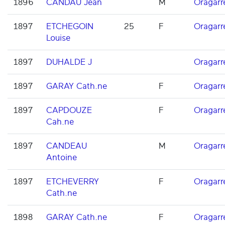
1896
CANDAU Jean
M
Oragarr
1897
ETCHEGOIN
25
F
Oragarr
Louise
1897
DUHALDE J
Oragarr
1897
GARAY Cath.ne
F
Oragarr
1897
CAPDOUZE
F
Oragarr
Cah.ne
1897
CANDEAU
M
Oragarr
Antoine
1897
ETCHEVERRY
F
Oragarr
Cath.ne
1898
GARAY Cath.ne
F
Oragarr