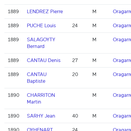
1889
LENDREZ Pierre
M
Oragarr
1889
PUCHE Louis
24
M
Oragarr
1889
SALAGOYTY
M
Oragarr
Bernard
1889
CANTAU Denis
27
M
Oragarr
1889
CANTAU
20
M
Oragarr
Baptiste
1890
CHARRITON
M
Oragarr
Martin
1890
SARHY Jean
40
M
Oragarr
1890
OYHENART
24
Oragarr