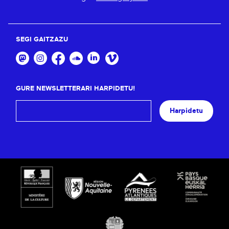
SEGI GAITZAZU
GURE NEWSLETTERARI HARPIDETU!
Harpidetu