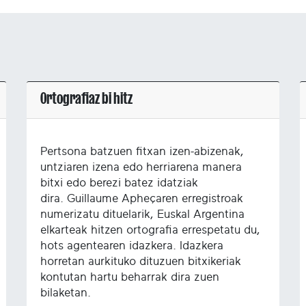
Ortografiaz bi hitz
Pertsona batzuen fitxan izen-abizenak,
untziaren izena edo herriarena manera
bitxi edo berezi batez idatziak
dira. Guillaume Apheçaren erregistroak
numerizatu dituelarik, Euskal Argentina
elkarteak hitzen ortografia errespetatu du,
hots agentearen idazkera. Idazkera
horretan aurkituko dituzuen bitxikeriak
kontutan hartu beharrak dira zuen
bilaketan.