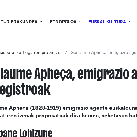
LTUR ERAKUNDEA
ETNOPOLOA
EUSKAL KULTURA
iaspora, zortzigarren probintzia
Guillaume Apheça, emigrazio age
llaume Apheça, emigrazio 
egistroak
ume Apheça (1828-1919) emigrazio agente euskalduna
raturen izenak proposatuak dira hemen, xehetasun bat
bane Lohizune