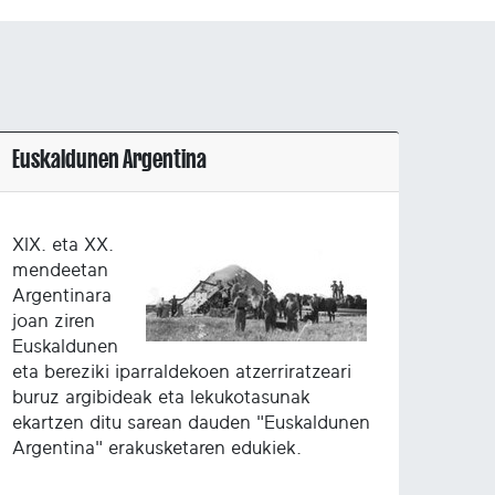
Euskaldunen Argentina
XIX. eta XX.
mendeetan
Argentinara
joan ziren
Euskaldunen
eta bereziki iparraldekoen atzerriratzeari
buruz argibideak eta lekukotasunak
ekartzen ditu sarean dauden "Euskaldunen
Argentina" erakusketaren edukiek.