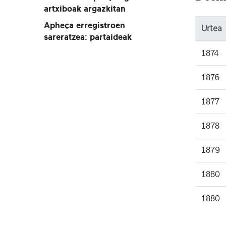
artxiboak argazkitan
Apheça erregistroen
Urtea
sareratzea: partaideak
1874
1876
1877
1878
1879
1880
1880