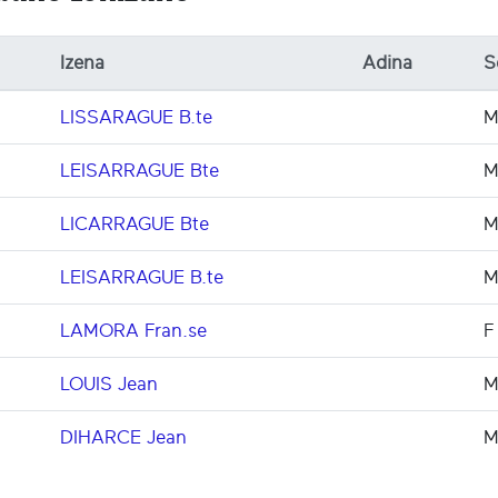
Izena
Adina
S
LISSARAGUE B.te
LEISARRAGUE Bte
LICARRAGUE Bte
LEISARRAGUE B.te
LAMORA Fran.se
F
LOUIS Jean
DIHARCE Jean