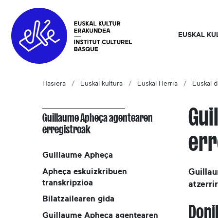
EUSKAL KU
Hasiera
Euskal kultura
Euskal Herria
Euskal d
Gui
Guillaume Apheça agentearen
erregistroak
err
Guillaume Apheça
Apheça eskuizkribuen
Guilla
transkripzioa
atzerri
Bilatzailearen gida
Doni
Guillaume Apheça agentearen