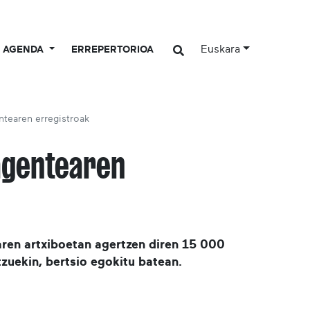
Euskara
AGENDA
ERREPERTORIOA
ntearen erregistroak
agentearen
ren artxiboetan agertzen diren 15 000
zuekin, bertsio egokitu batean.