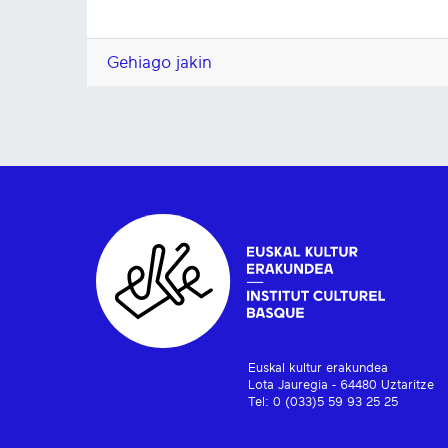
Gehiago jakin
Euskal kultur erakundea
Lota Jauregia - 64480 Uztaritze
Tel: 0 (033)5 59 93 25 25