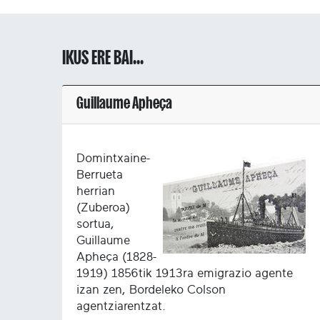
IKUS ERE BAI...
Guillaume Apheça
Domintxaine-
Berrueta
herrian
(Zuberoa)
sortua,
Guillaume
Apheça (1828-
1919) 1856tik 1913ra emigrazio agente
izan zen, Bordeleko Colson
agentziarentzat.