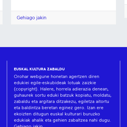
Gehiago jakin
EUSKAL KULTURA ZABALDU
Orohar webgune honetan agertzen diren
edukiei egile-eskubideak lotuak zaizkie
(copyright). Halere, horrela adierazia denean,
guhaurek sortu eduki batzuk kopiatu, moldatu,
zabaldu eta argitara ditzakezu, egiletza aitortu
eta baldintza beretan eginez gero. Izan ere
ekoizten ditugun euskal kulturari buruzko
edukiak ahalik eta gehien zabaltzea nahi dugu.
Gehiago jakin