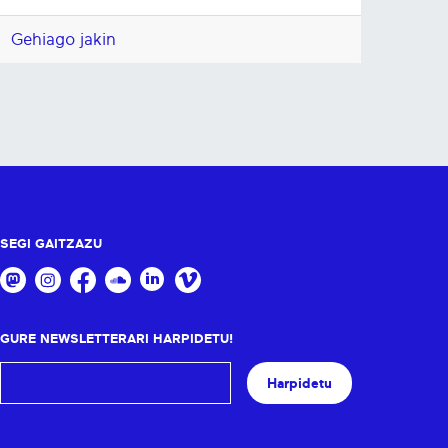
Gehiago jakin
SEGI GAITZAZU
GURE NEWSLETTERARI HARPIDETU!
Harpidetu