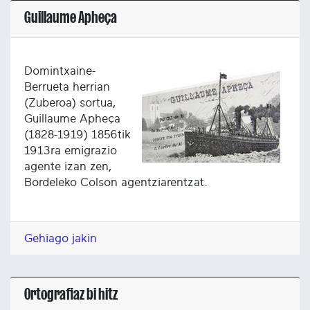
Guillaume Apheça
Domintxaine-
Berrueta herrian
(Zuberoa) sortua,
Guillaume Apheça
(1828-1919) 1856tik
1913ra emigrazio
agente izan zen,
Bordeleko Colson agentziarentzat.
Gehiago jakin
Ortografiaz bi hitz