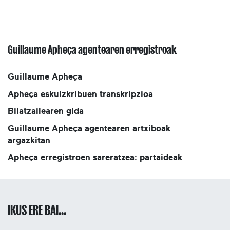
Guillaume Apheça agentearen erregistroak
Guillaume Apheça
Apheça eskuizkribuen transkripzioa
Bilatzailearen gida
Guillaume Apheça agentearen artxiboak
argazkitan
Apheça erregistroen sareratzea: partaideak
IKUS ERE BAI...