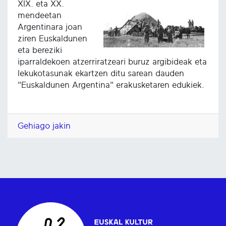
XIX. eta XX.
mendeetan
Argentinara joan
ziren Euskaldunen
eta bereziki
iparraldekoen atzerriratzeari buruz argibideak eta
lekukotasunak ekartzen ditu sarean dauden
"Euskaldunen Argentina" erakusketaren edukiek.
Gehiago jakin