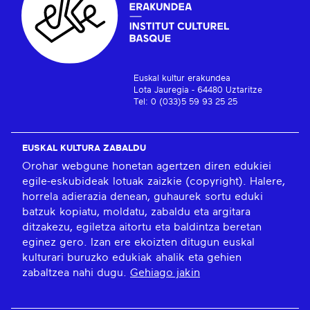
Euskal kultur erakundea
Lota Jauregia - 64480 Uztaritze
Tel: 0 (033)5 59 93 25 25
EUSKAL KULTURA ZABALDU
Orohar webgune honetan agertzen diren edukiei
egile-eskubideak lotuak zaizkie (copyright). Halere,
horrela adierazia denean, guhaurek sortu eduki
batzuk kopiatu, moldatu, zabaldu eta argitara
ditzakezu, egiletza aitortu eta baldintza beretan
eginez gero. Izan ere ekoizten ditugun euskal
kulturari buruzko edukiak ahalik eta gehien
zabaltzea nahi dugu.
Gehiago jakin