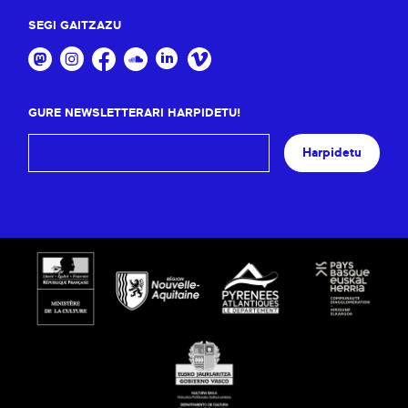
SEGI GAITZAZU
GURE NEWSLETTERARI HARPIDETU!
Harpidetu