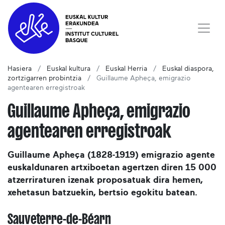
Hasiera
Euskal kultura
Euskal Herria
Euskal diaspora,
zortzigarren probintzia
Guillaume Apheça, emigrazio
agentearen erregistroak
Guillaume Apheça, emigrazio
agentearen erregistroak
Guillaume Apheça (1828-1919) emigrazio agente
euskaldunaren artxiboetan agertzen diren 15 000
atzerriraturen izenak proposatuak dira hemen,
xehetasun batzuekin, bertsio egokitu batean.
Sauveterre-de-Béarn