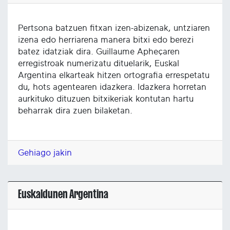
Pertsona batzuen fitxan izen-abizenak, untziaren
izena edo herriarena manera bitxi edo berezi
batez idatziak dira. Guillaume Apheçaren
erregistroak numerizatu dituelarik, Euskal
Argentina elkarteak hitzen ortografia errespetatu
du, hots agentearen idazkera. Idazkera horretan
aurkituko dituzuen bitxikeriak kontutan hartu
beharrak dira zuen bilaketan.
Gehiago jakin
Euskaldunen Argentina