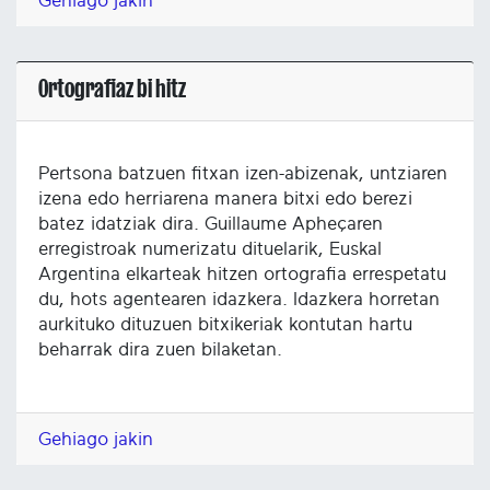
Gehiago jakin
Ortografiaz bi hitz
Pertsona batzuen fitxan izen-abizenak, untziaren
izena edo herriarena manera bitxi edo berezi
batez idatziak dira. Guillaume Apheçaren
erregistroak numerizatu dituelarik, Euskal
Argentina elkarteak hitzen ortografia errespetatu
du, hots agentearen idazkera. Idazkera horretan
aurkituko dituzuen bitxikeriak kontutan hartu
beharrak dira zuen bilaketan.
Gehiago jakin