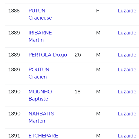
1888
PUTUN
F
Luzaide
Gracieuse
1889
IRIBARNE
M
Luzaide
Martin
1889
PERTOLA Do.go
26
M
Luzaide
1889
POUTUN
M
Luzaide
Gracien
1890
MOUNHO
18
M
Luzaide
Baptiste
1890
NARBAITS
M
Luzaide
Marten
1891
ETCHEPARE
M
Luzaide