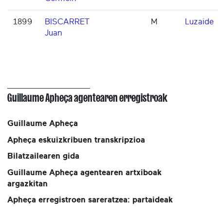
1899
BISCARRET
M
Luzaide
Juan
Guillaume Apheça agentearen erregistroak
Guillaume Apheça
Apheça eskuizkribuen transkripzioa
Bilatzailearen gida
Guillaume Apheça agentearen artxiboak
argazkitan
Apheça erregistroen sareratzea: partaideak