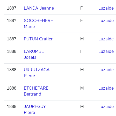
1887
LANDA Jeanne
F
Luzaide
1887
SOCOBEHERE
F
Luzaide
Marie
1887
PUTUN Gratien
M
Luzaide
1888
LARUMBE
F
Luzaide
Josefa
1888
URRUTZAGA
M
Luzaide
Pierre
1888
ETCHEPARE
M
Luzaide
Bertrand
1888
JAUREGUY
M
Luzaide
Pierre