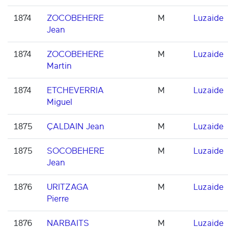
1874
ZOCOBEHERE
M
Luzaide
Jean
1874
ZOCOBEHERE
M
Luzaide
Martin
1874
ETCHEVERRIA
M
Luzaide
Miguel
1875
ÇALDAIN Jean
M
Luzaide
1875
SOCOBEHERE
M
Luzaide
Jean
1876
URITZAGA
M
Luzaide
Pierre
1876
NARBAITS
M
Luzaide