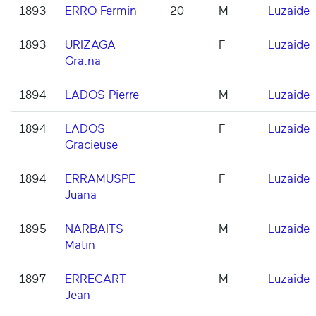
1893
ERRO Fermin
20
M
Luzaide
1893
URIZAGA
F
Luzaide
Gra.na
1894
LADOS Pierre
M
Luzaide
1894
LADOS
F
Luzaide
Gracieuse
1894
ERRAMUSPE
F
Luzaide
Juana
1895
NARBAITS
M
Luzaide
Matin
1897
ERRECART
M
Luzaide
Jean