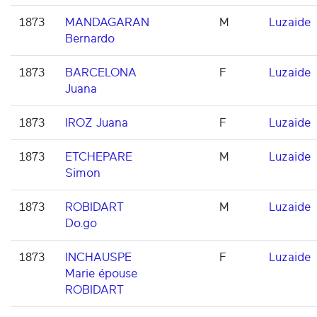
1873
MANDAGARAN
M
Luzaide
Bernardo
1873
BARCELONA
F
Luzaide
Juana
1873
IROZ Juana
F
Luzaide
1873
ETCHEPARE
M
Luzaide
Simon
1873
ROBIDART
M
Luzaide
Do.go
1873
INCHAUSPE
F
Luzaide
Marie épouse
ROBIDART