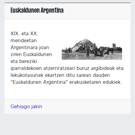
Euskaldunen Argentina
XIX. eta XX.
mendeetan
Argentinara joan
ziren Euskaldunen
eta bereziki
iparraldekoen atzerriratzeari buruz argibideak eta
lekukotasunak ekartzen ditu sarean dauden
"Euskaldunen Argentina" erakusketaren edukiek.
Gehiago jakin