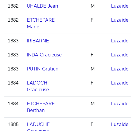
1882
UHALDE Jean
M
Luzaide
1882
ETCHEPARE
F
Luzaide
Marie
1883
IRIBARNE
Luzaide
1883
INDA Gracieuse
F
Luzaide
1883
PUTIN Gratien
M
Luzaide
1884
LADOCH
F
Luzaide
Gracieuse
1884
ETCHEPARE
M
Luzaide
Berthan
1885
LADUCHE
F
Luzaide