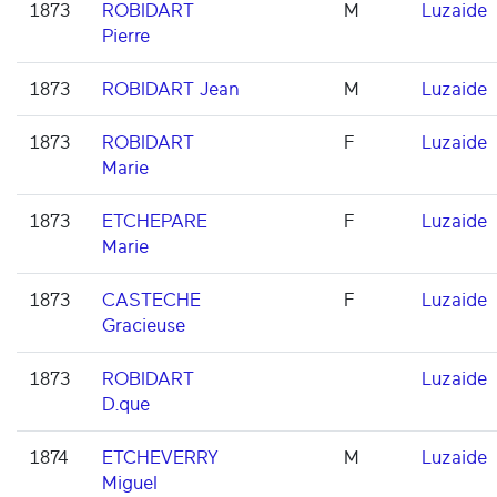
1873
ROBIDART
M
Luzaide
Pierre
1873
ROBIDART Jean
M
Luzaide
1873
ROBIDART
F
Luzaide
Marie
1873
ETCHEPARE
F
Luzaide
Marie
1873
CASTECHE
F
Luzaide
Gracieuse
1873
ROBIDART
Luzaide
D.que
1874
ETCHEVERRY
M
Luzaide
Miguel