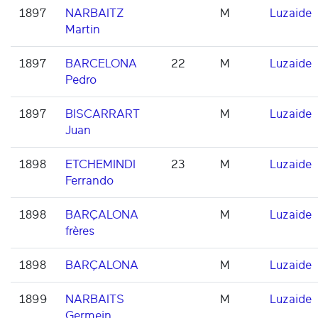
1897
NARBAITZ
M
Luzaide
Martin
1897
BARCELONA
22
M
Luzaide
Pedro
1897
BISCARRART
M
Luzaide
Juan
1898
ETCHEMINDI
23
M
Luzaide
Ferrando
1898
BARÇALONA
M
Luzaide
frères
1898
BARÇALONA
M
Luzaide
1899
NARBAITS
M
Luzaide
Germein