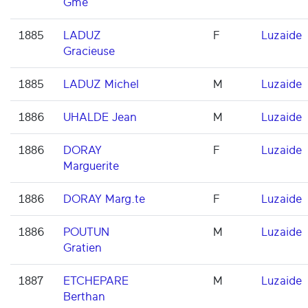
Gme
1885
LADUZ
F
Luzaide
Gracieuse
1885
LADUZ Michel
M
Luzaide
1886
UHALDE Jean
M
Luzaide
1886
DORAY
F
Luzaide
Marguerite
1886
DORAY Marg.te
F
Luzaide
1886
POUTUN
M
Luzaide
Gratien
1887
ETCHEPARE
M
Luzaide
Berthan