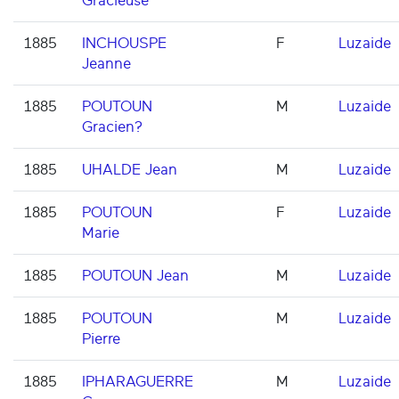
Gracieuse
1885
INCHOUSPE
F
Luzaide
Jeanne
1885
POUTOUN
M
Luzaide
Gracien?
1885
UHALDE Jean
M
Luzaide
1885
POUTOUN
F
Luzaide
Marie
1885
POUTOUN Jean
M
Luzaide
1885
POUTOUN
M
Luzaide
Pierre
1885
IPHARAGUERRE
M
Luzaide