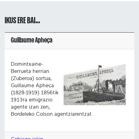
IKUS ERE BAI...
Guillaume Apheça
Domintxaine-
Berrueta herrian
(Zuberoa) sortua,
Guillaume Apheça
(1828-1919) 1856tik
1913ra emigrazio
agente izan zen,
Bordeleko Colson agentziarentzat.