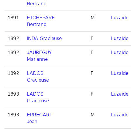
Bertrand
1891
ETCHEPARE
M
Luzaide
Bertrand
1892
INDA Gracieuse
F
Luzaide
1892
JAUREGUY
F
Luzaide
Marianne
1892
LADOS
F
Luzaide
Gracieuse
1893
LADOS
F
Luzaide
Gracieuse
1893
ERRECART
M
Luzaide
Jean