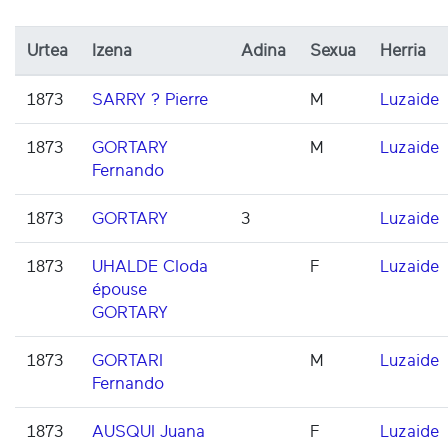
Urtea
Izena
Adina
Sexua
Herria
1873
SARRY ? Pierre
M
Luzaide
1873
GORTARY
M
Luzaide
Fernando
1873
GORTARY
3
Luzaide
1873
UHALDE Cloda
F
Luzaide
épouse
GORTARY
1873
GORTARI
M
Luzaide
Fernando
1873
AUSQUI Juana
F
Luzaide