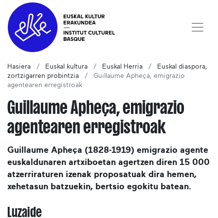
Hasiera
Euskal kultura
Euskal Herria
Euskal diaspora,
zortzigarren probintzia
Guillaume Apheça, emigrazio
agentearen erregistroak
Guillaume Apheça, emigrazio
agentearen erregistroak
Guillaume Apheça (1828-1919) emigrazio agente
euskaldunaren artxiboetan agertzen diren 15 000
atzerriraturen izenak proposatuak dira hemen,
xehetasun batzuekin, bertsio egokitu batean.
Luzaide