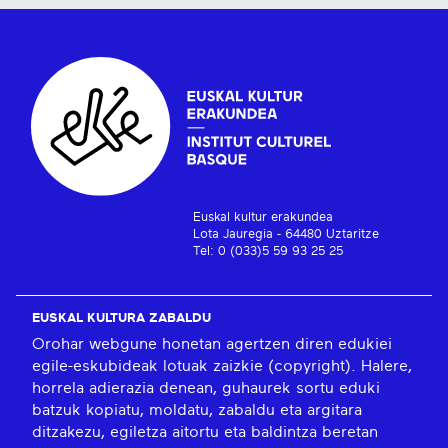
Euskal kultur erakundea
Lota Jauregia - 64480 Uztaritze
Tel: 0 (033)5 59 93 25 25
EUSKAL KULTURA ZABALDU
Orohar webgune honetan agertzen diren edukiei
egile-eskubideak lotuak zaizkie (copyright). Halere,
horrela adierazia denean, guhaurek sortu eduki
batzuk kopiatu, moldatu, zabaldu eta argitara
ditzakezu, egiletza aitortu eta baldintza beretan