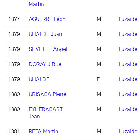
Martin
1877
AGUERRE Léon
M
Luzaide
1879
UHALDE Juan
M
Luzaide
1879
SILVETTE Angel
M
Luzaide
1879
DORAY J B.te
M
Luzaide
1879
UHALDE
F
Luzaide
1880
URISAGA Pierre
M
Luzaide
1880
EYHERACART
M
Luzaide
Jean
1881
RETA Martin
M
Luzaide