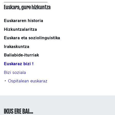
Euskara, gure hizkuntza
Euskararen historia
Hizkuntzalaritza
Euskara eta soziolinguistika
Irakaskuntza
Baliabide-iturriak
Euskaraz bizi !
Bizi soziala
Ospitalean euskaraz
IKUS ERE BAI...