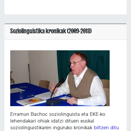
Soziolinguistika kronikak (2009-2018)
Erramun Bachoc soziolinguista eta EKE-ko
lehendakari ohiak idatzi dituen euskal
soziolinguistikaren inguruko kronikak
biltzen ditu