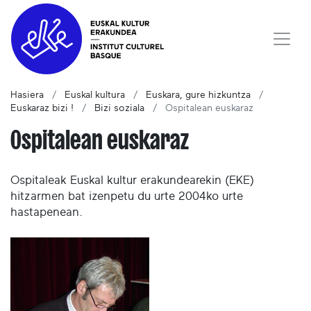
Hasiera
Euskal kultura
Euskara, gure hizkuntza
Euskaraz bizi !
Bizi soziala
Ospitalean euskaraz
Ospitalean euskaraz
Ospitaleak Euskal kultur erakundearekin (EKE)
hitzarmen bat izenpetu du urte 2004ko urte
hastapenean.