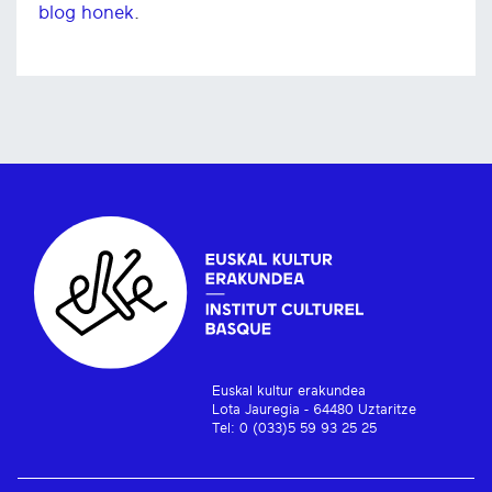
blog honek
.
Euskal kultur erakundea
Lota Jauregia - 64480 Uztaritze
Tel: 0 (033)5 59 93 25 25