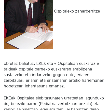
Ospitaleko zaharberritze
obretaz baliatuz, EKEk eta « Ospitalean euskaraz »
taldeak ospitale barneko euskararen erabilpena
sustatzeko eta indartzeko gogoa dute, eriaren
zerbitzuari, eriaren eta erizainaren arteko harremanen
hobetzeari lehentasuna emanez.
EKEak Ospitalea elebitasunaren urratsetan lagunduko
du, bereziki barne (Pediatria zerbitzuan bezala) eta
kanpo seinaletzan, eriei eta familiei banatzen diren