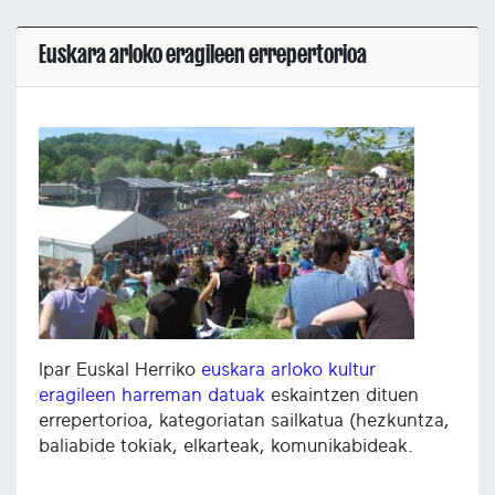
Euskara arloko eragileen errepertorioa
Ipar Euskal Herriko
euskara arloko kultur
eragileen harreman datuak
eskaintzen dituen
errepertorioa, kategoriatan sailkatua (hezkuntza,
baliabide tokiak, elkarteak, komunikabideak.