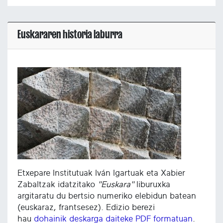
Euskararen historia laburra
Etxepare Institutuak Iván Igartuak eta Xabier
Zabaltzak idatzitako
"Euskara"
liburuxka
argitaratu du bertsio numeriko elebidun batean
(euskaraz, frantsesez). Edizio berezi
hau
dohainik deskarga daiteke PDF formatuan
.