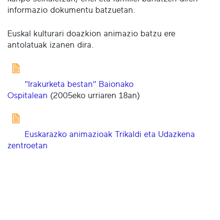
informazio dokumentu batzuetan.
Euskal kulturari doazkion animazio batzu ere
antolatuak izanen dira.
"Irakurketa bestan" Baionako
Ospitalean
(2005eko urriaren 18an)
Euskarazko animazioak Trikaldi eta Udazkena
zentroetan