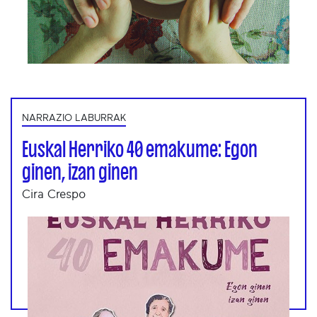
NARRAZIO LABURRAK
Euskal Herriko 40 emakume: Egon
ginen, izan ginen
Cira Crespo