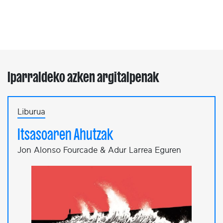
Iparraldeko azken argitalpenak
Liburua
Itsasoaren Ahutzak
Jon Alonso Fourcade & Adur Larrea Eguren