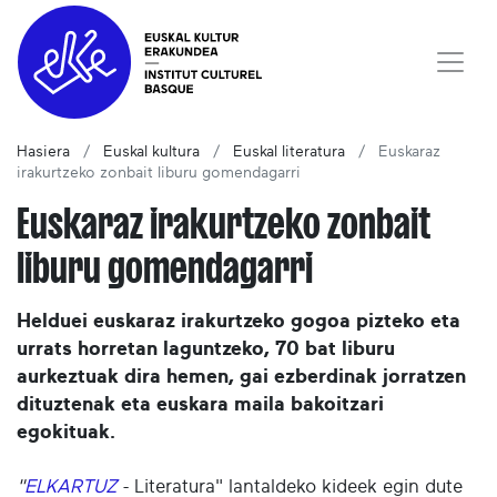
Hasiera
Euskal kultura
Euskal literatura
Euskaraz
irakurtzeko zonbait liburu gomendagarri
Euskaraz irakurtzeko zonbait
liburu gomendagarri
Helduei euskaraz irakurtzeko gogoa pizteko eta
urrats horretan laguntzeko, 70 bat liburu
aurkeztuak dira hemen, gai ezberdinak jorratzen
dituztenak eta euskara maila bakoitzari
egokituak.
"
ELKARTUZ
- Literatura" lantaldeko kideek egin dute