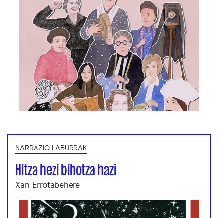
NARRAZIO LABURRAK
Hitza hezi bihotza hazi
Xan Errotabehere