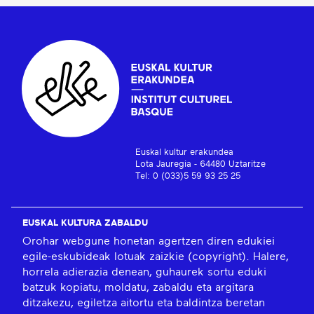
Euskal kultur erakundea
Lota Jauregia - 64480 Uztaritze
Tel: 0 (033)5 59 93 25 25
EUSKAL KULTURA ZABALDU
Orohar webgune honetan agertzen diren edukiei
egile-eskubideak lotuak zaizkie (copyright). Halere,
horrela adierazia denean, guhaurek sortu eduki
batzuk kopiatu, moldatu, zabaldu eta argitara
ditzakezu, egiletza aitortu eta baldintza beretan