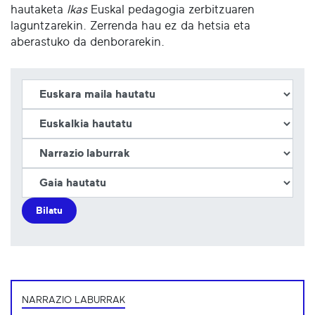
hautaketa
Ikas
Euskal pedagogia zerbitzuaren
laguntzarekin. Zerrenda hau ez da hetsia eta
aberastuko da denborarekin.
Bilatu
NARRAZIO LABURRAK