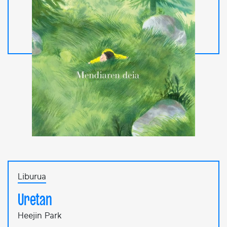
Liburua
Uretan
Heejin Park