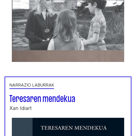
NARRAZIO LABURRAK
Teresaren mendekua
Xan Idiart