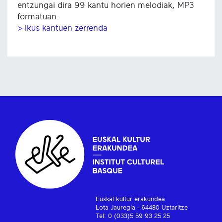
entzungai dira 99 kantu horien melodiak, MP3
formatuan.
> Ikus kantuen zerrenda
Euskal kultur erakundea
Lota Jauregia - 64480 Uztaritze
Tel: 0 (033)5 59 93 25 25