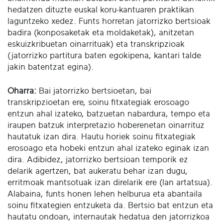
hedatzen dituzte euskal koru-kantuaren praktikan
laguntzeko xedez. Funts horretan jatorrizko bertsioak
badira (konposaketak eta moldaketak), anitzetan
eskuizkribuetan oinarrituak) eta transkripzioak
(jatorrizko partitura baten egokipena, kantari talde
jakin batentzat egina).
Oharra:
Bai jatorrizko bertsioetan, bai
transkripzioetan ere, soinu fitxategiak erosoago
entzun ahal izateko, batzuetan nabardura, tempo eta
iraupen batzuk interpretazio hoberenetan oinarrituz
hautatuk izan dira. Hautu horiek soinu fitxategiak
erosoago eta hobeki entzun ahal izateko eginak izan
dira. Adibidez, jatorrizko bertsioan temporik ez
delarik agertzen, bat aukeratu behar izan dugu,
erritmoak mantsotuak izan direlarik ere (lan artatsua).
Alabaina, funts honen lehen helburua eta abantaila
soinu fitxategien entzuketa da. Bertsio bat entzun eta
hautatu ondoan, internautak hedatua den jatorrizkoa