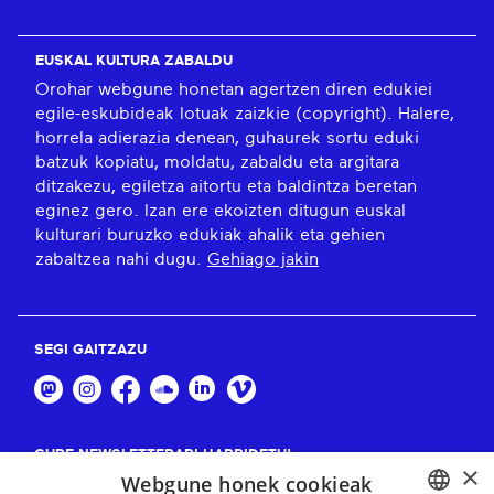
EUSKAL KULTURA ZABALDU
Orohar webgune honetan agertzen diren edukiei
egile-eskubideak lotuak zaizkie (copyright). Halere,
horrela adierazia denean, guhaurek sortu eduki
batzuk kopiatu, moldatu, zabaldu eta argitara
ditzakezu, egiletza aitortu eta baldintza beretan
eginez gero. Izan ere ekoizten ditugun euskal
kulturari buruzko edukiak ahalik eta gehien
zabaltzea nahi dugu.
Gehiago jakin
SEGI GAITZAZU
GURE NEWSLETTERARI HARPIDETU!
×
Webgune honek cookieak