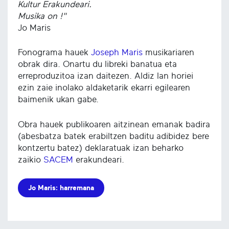
Kultur Erakundeari.
Musika on !"
Jo Maris
Fonograma hauek
Joseph Maris
musikariaren
obrak dira. Onartu du libreki banatua eta
erreproduzitoa izan daitezen. Aldiz lan horiei
ezin zaie inolako aldaketarik ekarri egilearen
baimenik ukan gabe.
Obra hauek publikoaren aitzinean emanak badira
(abesbatza batek erabiltzen baditu adibidez bere
kontzertu batez) deklaratuak izan beharko
zaikio
SACEM
erakundeari.
Jo Maris: harremana