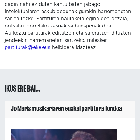
dadin nahi ez duten kantu baten jabego
intelektualaren eskubidedunak gurekin harremanetan
sar daitezke. Partituren hautaketa egina den bezala,
ontsalaz horrelako kasuak salbuespenak dira.
Aurkeztu partiturak editatzen eta sareratzen dituzten
jendeekin harremanetan sartzeko, milesker
partiturak@eke.eus
helbidera idazteaz.
IKUS ERE BAI...
Jo Maris musikariaren euskal partitura fondoa