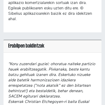
aplikazio komertzialarekin sortuak izan dira.
Egileak publikoaren esku uzten ditu ere. ©
Sibelius aplikazioarekin baizik ez dira idekitzen
ahal.
Erabilpen baldintzak
"Koru zuzendari guziei: ohoratua naiteke partizio
hauek erabiltzeagatik. Pixkanaka, beste kantu
batzu gehituak izanen dira. Eskertuko nizueke
alde batetik harmonizazioen idazkera
errespetatzea ("nota akatsik" ez den bitartean
behintzat!) eta bestaldetik, behar denean,
SACEM egiturari deklaratzea.
Eskerrak Christian Etchegoyen-ri baita Euskal