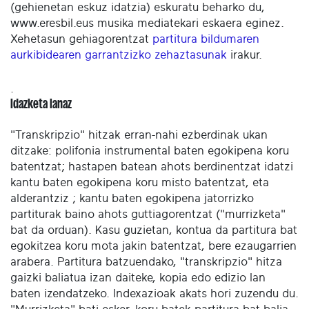
(gehienetan eskuz idatzia) eskuratu beharko du,
www.eresbil.eus musika mediatekari eskaera eginez.
Xehetasun gehiagorentzat
partitura bildumaren
aurkibidearen garrantzizko zehaztasunak
irakur.
.
Idazketa lanaz
"Transkripzio" hitzak erran-nahi ezberdinak ukan
ditzake: polifonia instrumental baten egokipena koru
batentzat; hastapen batean ahots berdinentzat idatzi
kantu baten egokipena koru misto batentzat, eta
alderantziz ; kantu baten egokipena jatorrizko
partiturak baino ahots guttiagorentzat ("murrizketa"
bat da orduan). Kasu guzietan, kontua da partitura bat
egokitzea koru mota jakin batentzat, bere ezaugarrien
arabera. Partitura batzuendako, "transkripzio" hitza
gaizki baliatua izan daiteke, kopia edo edizio lan
baten izendatzeko. Indexazioak akats hori zuzendu du.