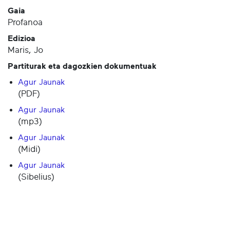
Gaia
Profanoa
Edizioa
Maris, Jo
Partiturak eta dagozkien dokumentuak
Agur Jaunak
(PDF)
Agur Jaunak
(mp3)
Agur Jaunak
(Midi)
Agur Jaunak
(Sibelius)