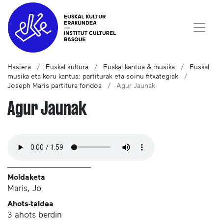
Hasiera
Euskal kultura
Euskal kantua & musika
Euskal
musika eta koru kantua: partiturak eta soinu fitxategiak
Joseph Maris partitura fondoa
Agur Jaunak
Agur Jaunak
Moldaketa
Maris, Jo
Ahots-taldea
3 ahots berdin