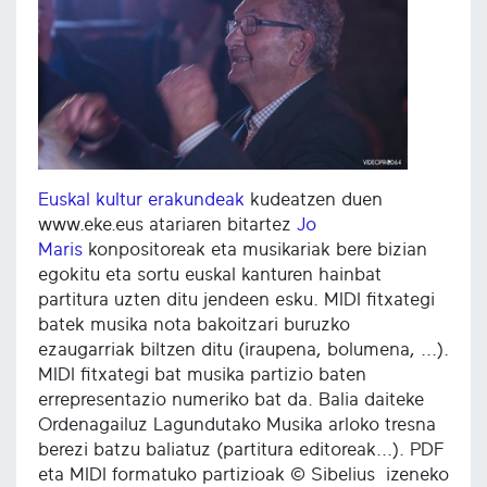
Euskal kultur erakundeak
kudeatzen duen
www.eke.eus atariaren bitartez
Jo
Maris
konpositoreak eta musikariak bere bizian
egokitu eta sortu euskal kanturen hainbat
partitura uzten ditu jendeen esku. MIDI fitxategi
batek musika nota bakoitzari buruzko
ezaugarriak biltzen ditu (iraupena, bolumena, ...).
MIDI fitxategi bat musika partizio baten
errepresentazio numeriko bat da. Balia daiteke
Ordenagailuz Lagundutako Musika arloko tresna
berezi batzu baliatuz (partitura editoreak...). PDF
eta MIDI formatuko partizioak © Sibelius izeneko