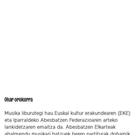
Ohar orokorra
Musika liburutegi hau Euskal kultur erakundearen (EKE)
eta Iparraldeko Abesbatzen Federazioaren arteko
lankidetzaren emaitza da. Abesbatzen Elkarteak
ahalmendu musikari batzuek beren partiturak dohainik