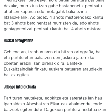
"Murrizketa" bati esker, koru batek partitura bat balia
dezake, murriztua izan gabe hastapenetik pentsatu
ahotsen kopurua edo motagatik balia ezina
litzaiokelarik. Adibidez, 4 ahots mistorendako kantu
bat 3 ahots berdinentzat murrizten da, edo ahots
gehiagorentzat pentsatu kantu bat 4 ahots mistora.
Euskal ortografiaz
Gehienetan, izenburuaren eta hitzen ortografia, bai
eta partituretan baliatzen den joskera jatorrizko
obretan erabili izan direnak dira. Baliteke
Euskaltzaindiak finkatu euskara batuaren araudiekin
bat ez egitea.
Jabego intelektuala
Partituren hautaketa, egokitze eta sareratze lan hau
Iparraldeko Abesbatzen Elkarteak ahalmendu jende
batzuek egiten dute. Dagokion partitura hedatua izan