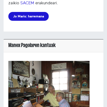
zaikio
SACEM
erakundeari.
Jo Maris: harremana
Manex Pagolaren kantuak