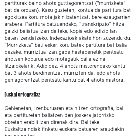
partiturak baino ahots guttiagorentzat ("murrizketa"
bat da orduan). Kasu guzietan, kontua da partitura bat
egokitzea koru mota jakin batentzat, bere ezaugarrien
arabera. Partitura batzuendako, "transkripzio" hitza
gaizki baliatua izan daiteke, kopia edo edizio lan
baten izendatzeko. Indexazioak akats hori zuzendu du.
"Murrizketa" bati esker, koru batek partitura bat balia
dezake, murriztua izan gabe hastapenetik pentsatu
ahotsen kopurua edo motagatik balia ezina
litzaiokelarik. Adibidez, 4 ahots mistorendako kantu
bat 3 ahots berdinentzat murrizten da, edo ahots
gehiagorentzat pentsatu kantu bat 4 ahots mistora.
Euskal ortografiaz
Gehienetan, izenburuaren eta hitzen ortografia, bai
eta partituretan baliatzen den joskera jatorrizko
obretan erabili izan direnak dira. Baliteke
Euskaltzaindiak finkatu euskara batuaren araudiekin