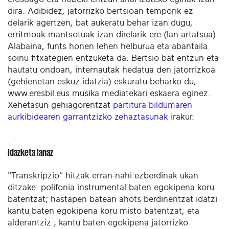
dira. Adibidez, jatorrizko bertsioan temporik ez
delarik agertzen, bat aukeratu behar izan dugu,
erritmoak mantsotuak izan direlarik ere (lan artatsua).
Alabaina, funts honen lehen helburua eta abantaila
soinu fitxategien entzuketa da. Bertsio bat entzun eta
hautatu ondoan, internautak hedatua den jatorrizkoa
(gehienetan eskuz idatzia) eskuratu beharko du,
www.eresbil.eus musika mediatekari eskaera eginez.
Xehetasun gehiagorentzat
partitura bildumaren
aurkibidearen garrantzizko zehaztasunak
irakur.
.
Idazketa lanaz
"Transkripzio" hitzak erran-nahi ezberdinak ukan
ditzake: polifonia instrumental baten egokipena koru
batentzat; hastapen batean ahots berdinentzat idatzi
kantu baten egokipena koru misto batentzat, eta
alderantziz ; kantu baten egokipena jatorrizko