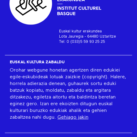
Euskal kultur erakundea
Lota Jauregia - 64480 Uztaritze
Tel: 0 (033)5 59 93 25 25
EUSKAL KULTURA ZABALDU
Orohar webgune honetan agertzen diren edukiei
egile-eskubideak lotuak zaizkie (copyright). Halere,
horrela adierazia denean, guhaurek sortu eduki
batzuk kopiatu, moldatu, zabaldu eta argitara
ditzakezu, egiletza aitortu eta baldintza beretan
eginez gero. Izan ere ekoizten ditugun euskal
kulturari buruzko edukiak ahalik eta gehien
zabaltzea nahi dugu.
Gehiago jakin