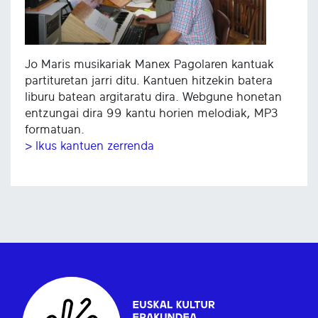
Jo Maris musikariak Manex Pagolaren kantuak
partituretan jarri ditu. Kantuen hitzekin batera
liburu batean argitaratu dira. Webgune honetan
entzungai dira 99 kantu horien melodiak, MP3
formatuan.
> Ikus kantuen zerrenda