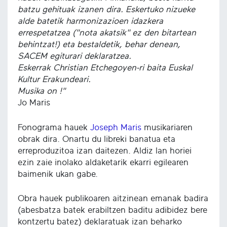
batzu gehituak izanen dira. Eskertuko nizueke
alde batetik harmonizazioen idazkera
errespetatzea ("nota akatsik" ez den bitartean
behintzat!) eta bestaldetik, behar denean,
SACEM egiturari deklaratzea.
Eskerrak Christian Etchegoyen-ri baita Euskal
Kultur Erakundeari.
Musika on !"
Jo Maris
Fonograma hauek
Joseph Maris
musikariaren
obrak dira. Onartu du libreki banatua eta
erreproduzitoa izan daitezen. Aldiz lan horiei
ezin zaie inolako aldaketarik ekarri egilearen
baimenik ukan gabe.
Obra hauek publikoaren aitzinean emanak badira
(abesbatza batek erabiltzen baditu adibidez bere
kontzertu batez) deklaratuak izan beharko