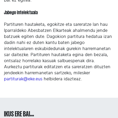
bat ez egitea.
Jabego intelektuala
Partituren hautaketa, egokitze eta sareratze lan hau
Iparraldeko Abesbatzen Elkarteak ahalmendu jende
batzuek egiten dute. Dagokion partitura hedatua izan
dadin nahi ez duten kantu baten jabego
intelektualaren eskubidedunak gurekin harremanetan
sar daitezke. Partituren hautaketa egina den bezala,
ontsalaz horrelako kasuak salbuespenak dira.
Aurkeztu partiturak editatzen eta sareratzen dituzten
jendeekin harremanetan sartzeko, milesker
partiturak@eke.eus
helbidera idazteaz.
IKUS ERE BAI...