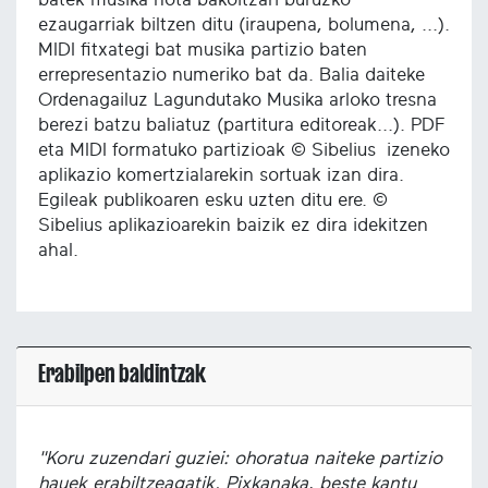
ezaugarriak biltzen ditu (iraupena, bolumena, ...).
MIDI fitxategi bat musika partizio baten
errepresentazio numeriko bat da. Balia daiteke
Ordenagailuz Lagundutako Musika arloko tresna
berezi batzu baliatuz (partitura editoreak...). PDF
eta MIDI formatuko partizioak © Sibelius izeneko
aplikazio komertzialarekin sortuak izan dira.
Egileak publikoaren esku uzten ditu ere. ©
Sibelius aplikazioarekin baizik ez dira idekitzen
ahal.
Erabilpen baldintzak
"Koru zuzendari guziei: ohoratua naiteke partizio
hauek erabiltzeagatik. Pixkanaka, beste kantu