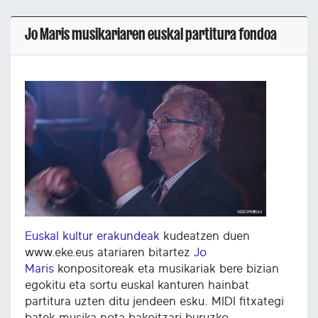
Jo Maris musikariaren euskal partitura fondoa
Euskal kultur erakundeak
kudeatzen duen
www.eke.eus atariaren bitartez
Jo
Maris
konpositoreak eta musikariak bere bizian
egokitu eta sortu euskal kanturen hainbat
partitura uzten ditu jendeen esku. MIDI fitxategi
batek musika nota bakoitzari buruzko