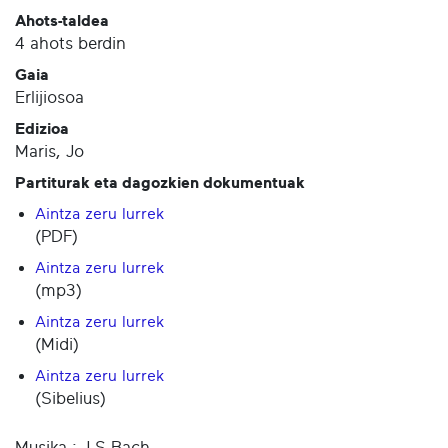
Ahots-taldea
4 ahots berdin
Gaia
Erlijiosoa
Edizioa
Maris, Jo
Partiturak eta dagozkien dokumentuak
Aintza zeru lurrek
(PDF)
Aintza zeru lurrek
(mp3)
Aintza zeru lurrek
(Midi)
Aintza zeru lurrek
(Sibelius)
Musika : J.S.Bach