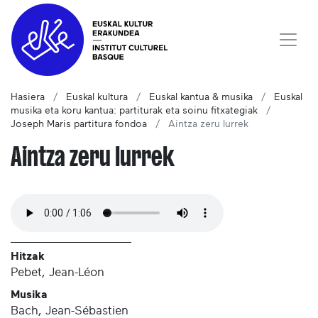
Hasiera
Euskal kultura
Euskal kantua & musika
Euskal
musika eta koru kantua: partiturak eta soinu fitxategiak
Joseph Maris partitura fondoa
Aintza zeru lurrek
Aintza zeru lurrek
Hitzak
Pebet, Jean-Léon
Musika
Bach, Jean-Sébastien