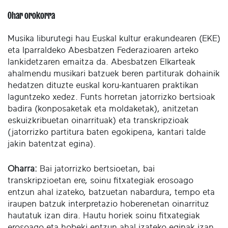
Ohar orokorra
Musika liburutegi hau Euskal kultur erakundearen (EKE)
eta Iparraldeko Abesbatzen Federazioaren arteko
lankidetzaren emaitza da. Abesbatzen Elkarteak
ahalmendu musikari batzuek beren partiturak dohainik
hedatzen dituzte euskal koru-kantuaren praktikan
laguntzeko xedez. Funts horretan jatorrizko bertsioak
badira (konposaketak eta moldaketak), anitzetan
eskuizkribuetan oinarrituak) eta transkripzioak
(jatorrizko partitura baten egokipena, kantari talde
jakin batentzat egina).
Oharra:
Bai jatorrizko bertsioetan, bai
transkripzioetan ere, soinu fitxategiak erosoago
entzun ahal izateko, batzuetan nabardura, tempo eta
iraupen batzuk interpretazio hoberenetan oinarrituz
hautatuk izan dira. Hautu horiek soinu fitxategiak
erosoago eta hobeki entzun ahal izateko eginak izan