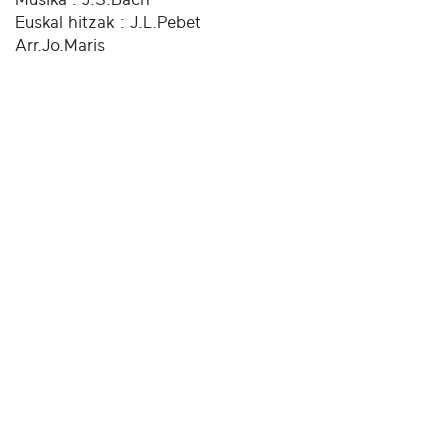
Euskal hitzak : J.L.Pebet
Arr.Jo.Maris