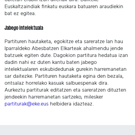
Euskaltzaindiak finkatu euskara batuaren araudiekin
bat ez egitea.
Jabego intelektuala
Partituren hautaketa, egokitze eta sareratze lan hau
Iparraldeko Abesbatzen Elkarteak ahalmendu jende
batzuek egiten dute. Dagokion partitura hedatua izan
dadin nahi ez duten kantu baten jabego
intelektualaren eskubidedunak gurekin harremanetan
sar daitezke. Partituren hautaketa egina den bezala,
ontsalaz horrelako kasuak salbuespenak dira.
Aurkeztu partiturak editatzen eta sareratzen dituzten
jendeekin harremanetan sartzeko, milesker
partiturak@eke.eus
helbidera idazteaz.