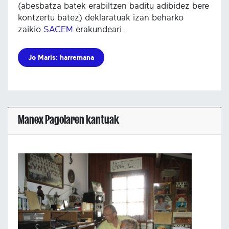
(abesbatza batek erabiltzen baditu adibidez bere
kontzertu batez) deklaratuak izan beharko
zaikio
SACEM
erakundeari.
Jo Maris: harremana
Manex Pagolaren kantuak