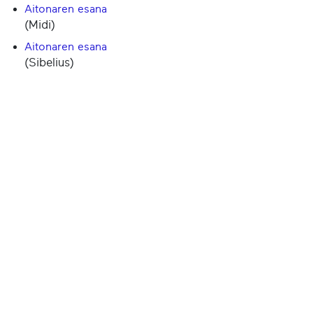
Aitonaren esana
(Midi)
Aitonaren esana
(Sibelius)