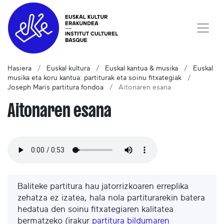
Hasiera
Euskal kultura
Euskal kantua & musika
Euskal
musika eta koru kantua: partiturak eta soinu fitxategiak
Joseph Maris partitura fondoa
Aitonaren esana
Aitonaren esana
Baliteke partitura hau jatorrizkoaren erreplika
zehatza ez izatea, hala nola partiturarekin batera
hedatua den soinu fitxategiaren kalitatea
bermatzeko (irakur
partitura bildumaren