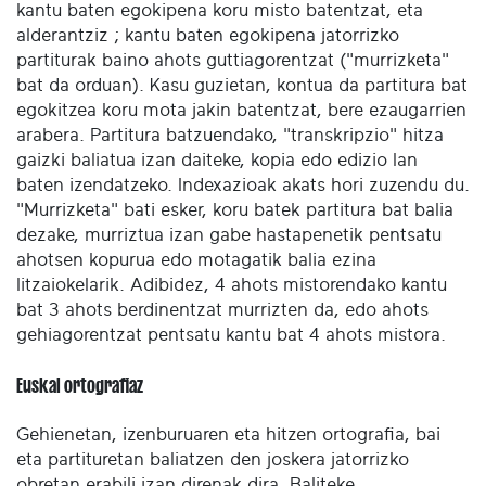
kantu baten egokipena koru misto batentzat, eta
alderantziz ; kantu baten egokipena jatorrizko
partiturak baino ahots guttiagorentzat ("murrizketa"
bat da orduan). Kasu guzietan, kontua da partitura bat
egokitzea koru mota jakin batentzat, bere ezaugarrien
arabera. Partitura batzuendako, "transkripzio" hitza
gaizki baliatua izan daiteke, kopia edo edizio lan
baten izendatzeko. Indexazioak akats hori zuzendu du.
"Murrizketa" bati esker, koru batek partitura bat balia
dezake, murriztua izan gabe hastapenetik pentsatu
ahotsen kopurua edo motagatik balia ezina
litzaiokelarik. Adibidez, 4 ahots mistorendako kantu
bat 3 ahots berdinentzat murrizten da, edo ahots
gehiagorentzat pentsatu kantu bat 4 ahots mistora.
Euskal ortografiaz
Gehienetan, izenburuaren eta hitzen ortografia, bai
eta partituretan baliatzen den joskera jatorrizko
obretan erabili izan direnak dira. Baliteke