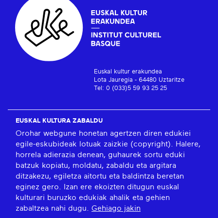
Euskal kultur erakundea
Lota Jauregia - 64480 Uztaritze
Tel: 0 (033)5 59 93 25 25
EUSKAL KULTURA ZABALDU
Orohar webgune honetan agertzen diren edukiei
egile-eskubideak lotuak zaizkie (copyright). Halere,
horrela adierazia denean, guhaurek sortu eduki
batzuk kopiatu, moldatu, zabaldu eta argitara
ditzakezu, egiletza aitortu eta baldintza beretan
eginez gero. Izan ere ekoizten ditugun euskal
kulturari buruzko edukiak ahalik eta gehien
zabaltzea nahi dugu.
Gehiago jakin