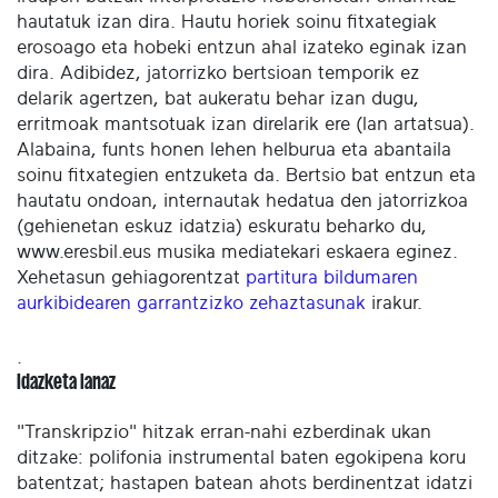
hautatuk izan dira. Hautu horiek soinu fitxategiak
erosoago eta hobeki entzun ahal izateko eginak izan
dira. Adibidez, jatorrizko bertsioan temporik ez
delarik agertzen, bat aukeratu behar izan dugu,
erritmoak mantsotuak izan direlarik ere (lan artatsua).
Alabaina, funts honen lehen helburua eta abantaila
soinu fitxategien entzuketa da. Bertsio bat entzun eta
hautatu ondoan, internautak hedatua den jatorrizkoa
(gehienetan eskuz idatzia) eskuratu beharko du,
www.eresbil.eus musika mediatekari eskaera eginez.
Xehetasun gehiagorentzat
partitura bildumaren
aurkibidearen garrantzizko zehaztasunak
irakur.
.
Idazketa lanaz
"Transkripzio" hitzak erran-nahi ezberdinak ukan
ditzake: polifonia instrumental baten egokipena koru
batentzat; hastapen batean ahots berdinentzat idatzi