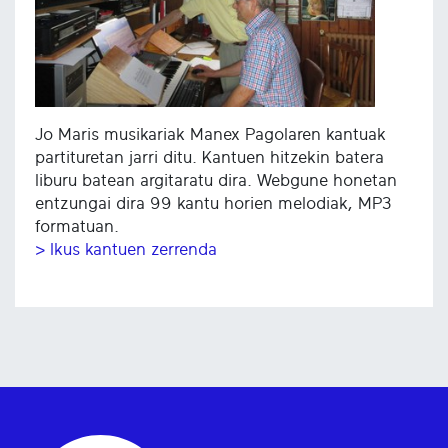
Jo Maris musikariak Manex Pagolaren kantuak
partituretan jarri ditu. Kantuen hitzekin batera
liburu batean argitaratu dira. Webgune honetan
entzungai dira 99 kantu horien melodiak, MP3
formatuan.
> Ikus kantuen zerrenda