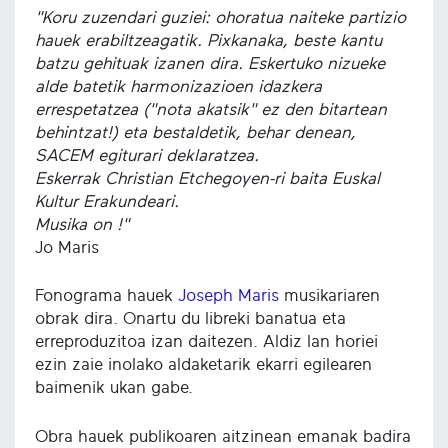
"Koru zuzendari guziei: ohoratua naiteke partizio
hauek erabiltzeagatik. Pixkanaka, beste kantu
batzu gehituak izanen dira. Eskertuko nizueke
alde batetik harmonizazioen idazkera
errespetatzea ("nota akatsik" ez den bitartean
behintzat!) eta bestaldetik, behar denean,
SACEM egiturari deklaratzea.
Eskerrak Christian Etchegoyen-ri baita Euskal
Kultur Erakundeari.
Musika on !"
Jo Maris
Fonograma hauek
Joseph Maris
musikariaren
obrak dira. Onartu du libreki banatua eta
erreproduzitoa izan daitezen. Aldiz lan horiei
ezin zaie inolako aldaketarik ekarri egilearen
baimenik ukan gabe.
Obra hauek publikoaren aitzinean emanak badira