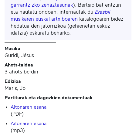
garrantzizko zehaztasunak
). Bertsio bat entzun
eta hautatu ondoan, internautak du
Eresbil
musikaren euskal artxiboaren
katalogoaren bidez
hedatua den jatorrizkoa (gehienetan eskuz
idatzia) eskuratu beharko.
Musika
Guridi, Jésus
Ahots-taldea
3 ahots berdin
Edizioa
Maris, Jo
Partiturak eta dagozkien dokumentuak
Aitonaren esana
(PDF)
Aitonaren esana
(mp3)