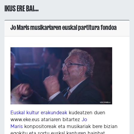
IKUS ERE BAI...
Jo Maris musikariaren euskal partitura fondoa
Euskal kultur erakundeak
kudeatzen duen
www.eke.eus atariaren bitartez
Jo
Maris
konpositoreak eta musikariak bere bizian
egokitu eta sortu euskal kanturen hainbat