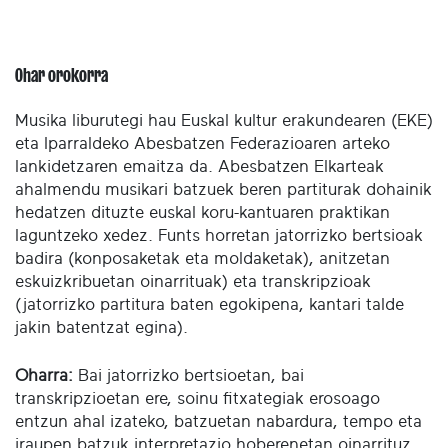
Ohar orokorra
Musika liburutegi hau Euskal kultur erakundearen (EKE)
eta Iparraldeko Abesbatzen Federazioaren arteko
lankidetzaren emaitza da. Abesbatzen Elkarteak
ahalmendu musikari batzuek beren partiturak dohainik
hedatzen dituzte euskal koru-kantuaren praktikan
laguntzeko xedez. Funts horretan jatorrizko bertsioak
badira (konposaketak eta moldaketak), anitzetan
eskuizkribuetan oinarrituak) eta transkripzioak
(jatorrizko partitura baten egokipena, kantari talde
jakin batentzat egina).
Oharra:
Bai jatorrizko bertsioetan, bai
transkripzioetan ere, soinu fitxategiak erosoago
entzun ahal izateko, batzuetan nabardura, tempo eta
iraupen batzuk interpretazio hoberenetan oinarrituz