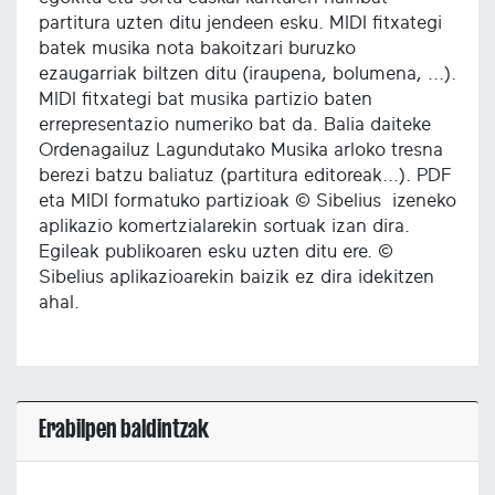
partitura uzten ditu jendeen esku. MIDI fitxategi
batek musika nota bakoitzari buruzko
ezaugarriak biltzen ditu (iraupena, bolumena, ...).
MIDI fitxategi bat musika partizio baten
errepresentazio numeriko bat da. Balia daiteke
Ordenagailuz Lagundutako Musika arloko tresna
berezi batzu baliatuz (partitura editoreak...). PDF
eta MIDI formatuko partizioak © Sibelius izeneko
aplikazio komertzialarekin sortuak izan dira.
Egileak publikoaren esku uzten ditu ere. ©
Sibelius aplikazioarekin baizik ez dira idekitzen
ahal.
Erabilpen baldintzak