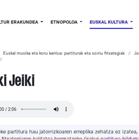
LTUR ERAKUNDEA
ETNOPOLOA
EUSKAL KULTURA
Euskal musika eta koru kantua: partiturak eta soinu fitxategiak
Jo
ki
ki Jeiki
eke partitura hau jatorrizkoaren erreplika zehatza ez izatea
 fitxategiaren kalitatea bermatzeko (irakur
partitura bildu