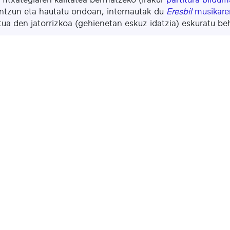
ntzun eta hautatu ondoan, internautak du
Eresbil
musikaren
ua den jatorrizkoa (gehienetan eskuz idatzia) eskuratu be