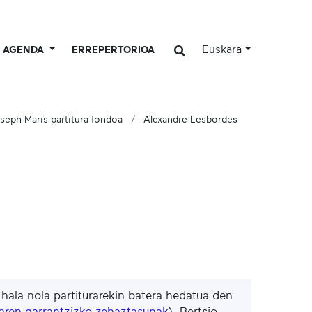
Euskara
AGENDA
ERREPERTORIOA
seph Maris partitura fondoa
Alexandre Lesbordes
, hala nola partiturarekin batera hedatua den
maren garrantzizko zehaztasunak
). Bertsio