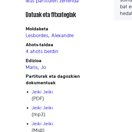
Ikus partituren zerrenda
bat e
hedat
Datuak eta fitxategiak
Moldaketa
Lesbordes, Alexandre
Ahots-taldea
4 ahots berdin
Edizioa
Maris, Jo
Partiturak eta dagozkien
dokumentuak
Jeiki Jeiki
(PDF)
Jeiki Jeiki
(mp3)
Jeiki Jeiki
(Midi)