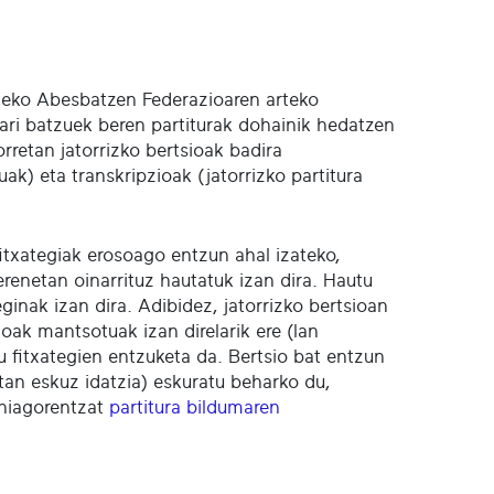
ldeko Abesbatzen Federazioaren arteko
ri batzuek beren partiturak dohainik hedatzen
rretan jatorrizko bertsioak badira
ak) eta transkripzioak (jatorrizko partitura
 fitxategiak erosoago entzun ahal izateko,
renetan oinarrituz hautatuk izan dira. Hautu
ginak izan dira. Adibidez, jatorrizko bertsioan
oak mantsotuak izan direlarik ere (lan
u fitxategien entzuketa da. Bertsio bat entzun
tan eskuz idatzia) eskuratu beharko du,
ehiagorentzat
partitura bildumaren