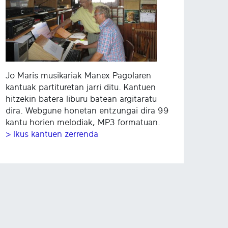
Jo Maris musikariak Manex Pagolaren
kantuak partituretan jarri ditu. Kantuen
hitzekin batera liburu batean argitaratu
dira. Webgune honetan entzungai dira 99
kantu horien melodiak, MP3 formatuan.
> Ikus kantuen zerrenda