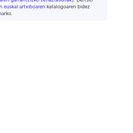
 euskal artxiboaren
katalogoaren bidez
harko.