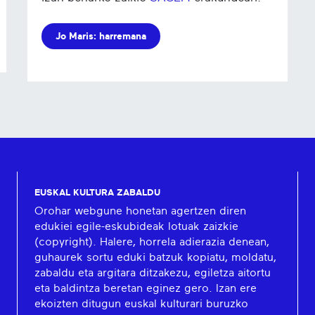
Jo Maris: harremana
EUSKAL KULTURA ZABALDU
Orohar webgune honetan agertzen diren
edukiei egile-eskubideak lotuak zaizkie
(copyright). Halere, horrela adierazia denean,
guhaurek sortu eduki batzuk kopiatu, moldatu,
zabaldu eta argitara ditzakezu, egiletza aitortu
eta baldintza beretan eginez gero. Izan ere
ekoizten ditugun euskal kulturari buruzko