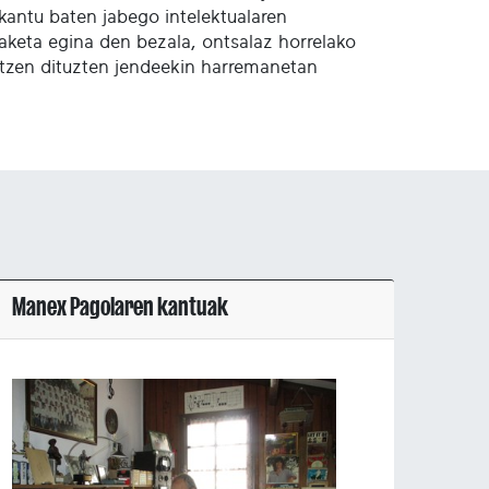
kantu baten jabego intelektualaren
aketa egina den bezala, ontsalaz horrelako
ratzen dituzten jendeekin harremanetan
Manex Pagolaren kantuak