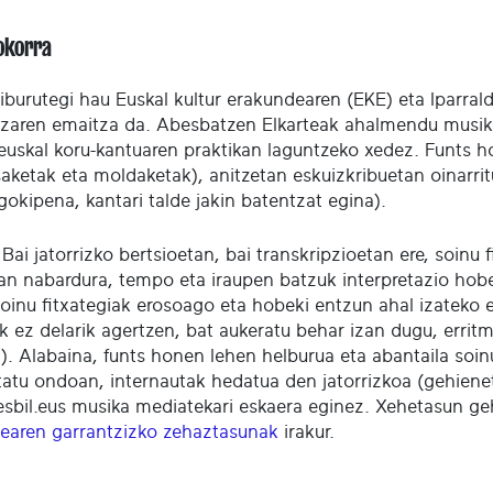
okorra
liburutegi hau Euskal kultur erakundearen (EKE) eta Iparra
tzaren emaitza da. Abesbatzen Elkarteak ahalmendu musika
 euskal koru-kantuaren praktikan laguntzeko xedez. Funts ho
ketak eta moldaketak), anitzetan eskuizkribuetan oinarritu
gokipena, kantari talde jakin batentzat egina).
Bai jatorrizko bertsioetan, bai transkripzioetan ere, soinu
an nabardura, tempo eta iraupen batzuk interpretazio hobe
oinu fitxategiak erosoago eta hobeki entzun ahal izateko e
k ez delarik agertzen, bat aukeratu behar izan dugu, erritm
a). Alabaina, funts honen lehen helburua eta abantaila soin
tatu ondoan, internautak hedatua den jatorrizkoa (gehiene
sbil.eus musika mediatekari eskaera eginez. Xehetasun g
dearen garrantzizko zehaztasunak
irakur.