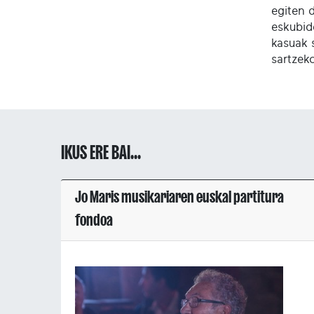
egiten 
eskubid
kasuak 
sartzek
IKUS ERE BAI...
Jo Maris musikariaren euskal partitura
fondoa