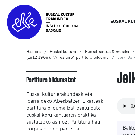
EUSKAL KU
Hasiera
Euskal kultura
Euskal kantua & musika
(1912-1969): "Airez-aire" partitura bilduma
Jeiki Jei
Jei
Partitura bilduma bat
Euskal kultur erakundeak eta
Iparraldeko Abesbatzen Elkarteak
partitura bilduma bat osatu dute,
euskal koru kantuaren praktika
sustatzeko asmoz. Partitura hau
Balit
corpus horren parte da.
soinu