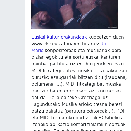
Euskal kultur erakundeak
kudeatzen duen
www.eke.eus atariaren bitartez
Jo
Maris
konpositoreak eta musikariak bere
bizian egokitu eta sortu euskal kanturen
hainbat partitura uzten ditu jendeen esku.
MIDI fitxategi batek musika nota bakoitzari
buruzko ezaugarriak biltzen ditu (iraupena,
bolumena, ...). MIDI fitxategi bat musika
partizio baten errepresentazio numeriko
bat da. Balia daiteke Ordenagailuz
Lagundutako Musika arloko tresna berezi
batzu baliatuz (partitura editoreak...). PDF
eta MIDI formatuko partizioak © Sibelius
izeneko aplikazio komertzialarekin sortuak