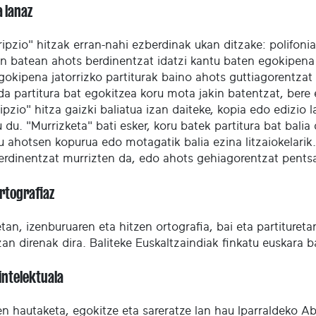
a lanaz
ripzio" hitzak erran-nahi ezberdinak ukan ditzake: polifon
n batean ahots berdinentzat idatzi kantu baten egokipena k
gokipena jatorrizko partiturak baino ahots guttiagorentzat
da partitura bat egokitzea koru mota jakin batentzat, bere
ipzio" hitza gaizki baliatua izan daiteke, kopia edo edizio
 du. "Murrizketa" bati esker, koru batek partitura bat bali
u ahotsen kopurua edo motagatik balia ezina litzaiokelarik
erdinentzat murrizten da, edo ahots gehiagorentzat pentsa
ortografiaz
an, izenburuaren eta hitzen ortografia, bai eta partitureta
izan direnak dira. Baliteke Euskaltzaindiak finkatu euskara 
intelektuala
ren hautaketa, egokitze eta sareratze lan hau Iparraldeko