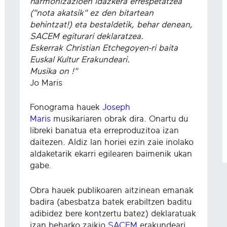
harmonizazioen idazkera errespetatzea
("nota akatsik" ez den bitartean
behintzat!) eta bestaldetik, behar denean,
SACEM egiturari deklaratzea.
Eskerrak Christian Etchegoyen-ri baita
Euskal Kultur Erakundeari.
Musika on !"
Jo Maris
Fonograma hauek
Joseph
Maris
musikariaren obrak dira. Onartu du
libreki banatua eta erreproduzitoa izan
daitezen. Aldiz lan horiei ezin zaie inolako
aldaketarik ekarri egilearen baimenik ukan
gabe.
Obra hauek publikoaren aitzinean emanak
badira (abesbatza batek erabiltzen baditu
adibidez bere kontzertu batez) deklaratuak
izan beharko zaikio
SACEM
erakundeari.