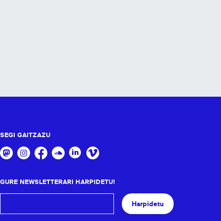
SEGI GAITZAZU
GURE NEWSLETTERARI HARPIDETU!
Harpidetu