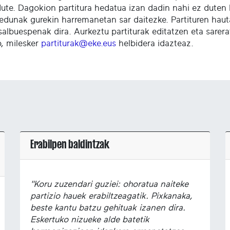
dute. Dagokion partitura hedatua izan dadin nahi ez duten 
edunak gurekin harremanetan sar daitezke. Partituren haut
salbuespenak dira. Aurkeztu partiturak editatzen eta sare
o, milesker
partiturak@eke.eus
helbidera idazteaz.
Erabilpen baldintzak
"Koru zuzendari guziei: ohoratua naiteke
partizio hauek erabiltzeagatik. Pixkanaka,
beste kantu batzu gehituak izanen dira.
Eskertuko nizueke alde batetik