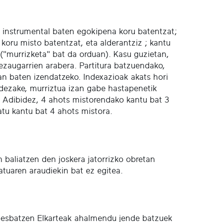
ia instrumental baten egokipena koru batentzat;
oru misto batentzat, eta alderantziz ; kantu
 ("murrizketa" bat da orduan). Kasu guzietan,
 ezaugarrien arabera. Partitura batzuendako,
 lan baten izendatzeko. Indexazioak akats hori
a dezake, murriztua izan gabe hastapenetik
. Adibidez, 4 ahots mistorendako kantu bat 3
tu kantu bat 4 ahots mistora.
n baliatzen den joskera jatorrizko obretan
batuaren araudiekin bat ez egitea.
 Abesbatzen Elkarteak ahalmendu jende batzuek