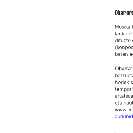
Ohar or
Musika 
lankide
dituzte
(konposa
baten e
Oharra:
batzuet
horiek s
tempori
artatsu
eta hau
www.ere
aurkibi
.