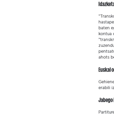
Idazket
"Transk
hastape
baten e
kontua 
"transkr
zuzendu
pentsat
ahots b
Euskal 
Gehienet
erabili 
Jabego 
Partitu