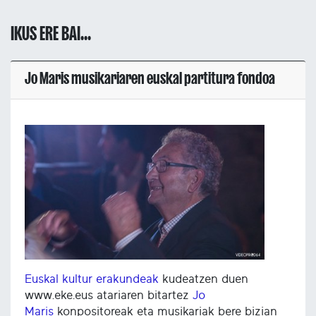
IKUS ERE BAI...
Jo Maris musikariaren euskal partitura fondoa
Euskal kultur erakundeak
kudeatzen duen
www.eke.eus atariaren bitartez
Jo
Maris
konpositoreak eta musikariak bere bizian