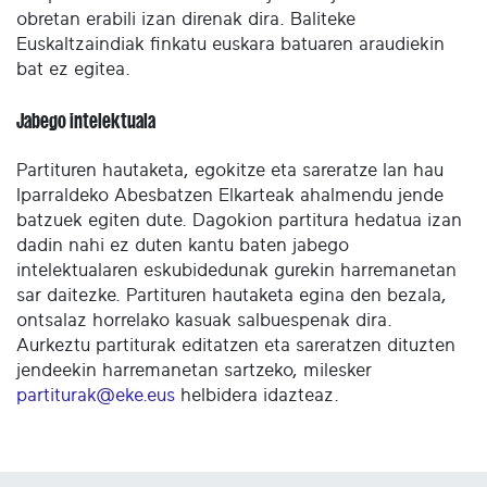
obretan erabili izan direnak dira. Baliteke
Euskaltzaindiak finkatu euskara batuaren araudiekin
bat ez egitea.
Jabego intelektuala
Partituren hautaketa, egokitze eta sareratze lan hau
Iparraldeko Abesbatzen Elkarteak ahalmendu jende
batzuek egiten dute. Dagokion partitura hedatua izan
dadin nahi ez duten kantu baten jabego
intelektualaren eskubidedunak gurekin harremanetan
sar daitezke. Partituren hautaketa egina den bezala,
ontsalaz horrelako kasuak salbuespenak dira.
Aurkeztu partiturak editatzen eta sareratzen dituzten
jendeekin harremanetan sartzeko, milesker
partiturak@eke.eus
helbidera idazteaz.