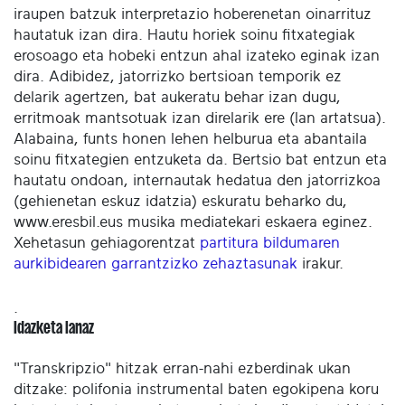
iraupen batzuk interpretazio hoberenetan oinarrituz
hautatuk izan dira. Hautu horiek soinu fitxategiak
erosoago eta hobeki entzun ahal izateko eginak izan
dira. Adibidez, jatorrizko bertsioan temporik ez
delarik agertzen, bat aukeratu behar izan dugu,
erritmoak mantsotuak izan direlarik ere (lan artatsua).
Alabaina, funts honen lehen helburua eta abantaila
soinu fitxategien entzuketa da. Bertsio bat entzun eta
hautatu ondoan, internautak hedatua den jatorrizkoa
(gehienetan eskuz idatzia) eskuratu beharko du,
www.eresbil.eus musika mediatekari eskaera eginez.
Xehetasun gehiagorentzat
partitura bildumaren
aurkibidearen garrantzizko zehaztasunak
irakur.
.
Idazketa lanaz
"Transkripzio" hitzak erran-nahi ezberdinak ukan
ditzake: polifonia instrumental baten egokipena koru