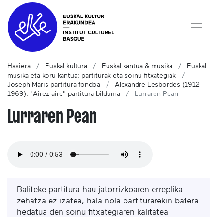
Hasiera
Euskal kultura
Euskal kantua & musika
Euskal
musika eta koru kantua: partiturak eta soinu fitxategiak
Joseph Maris partitura fondoa
Alexandre Lesbordes (1912-
1969): "Airez-aire" partitura bilduma
Lurraren Pean
Lurraren Pean
Baliteke partitura hau jatorrizkoaren erreplika
zehatza ez izatea, hala nola partiturarekin batera
hedatua den soinu fitxategiaren kalitatea