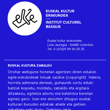
Euskal kultur erakundea
Lota Jauregia - 64480 Uztaritze
Tel: 0 (033)5 59 93 25 25
EUSKAL KULTURA ZABALDU
Orohar webgune honetan agertzen diren edukiei
egile-eskubideak lotuak zaizkie (copyright). Halere,
horrela adierazia denean, guhaurek sortu eduki
batzuk kopiatu, moldatu, zabaldu eta argitara
ditzakezu, egiletza aitortu eta baldintza beretan
eginez gero. Izan ere ekoizten ditugun euskal
kulturari buruzko edukiak ahalik eta gehien
zabaltzea nahi dugu.
Gehiago jakin