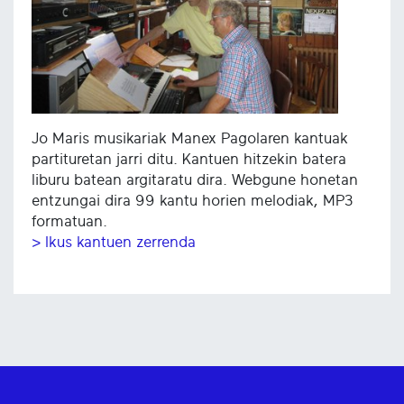
Jo Maris musikariak Manex Pagolaren kantuak
partituretan jarri ditu. Kantuen hitzekin batera
liburu batean argitaratu dira. Webgune honetan
entzungai dira 99 kantu horien melodiak, MP3
formatuan.
> Ikus kantuen zerrenda