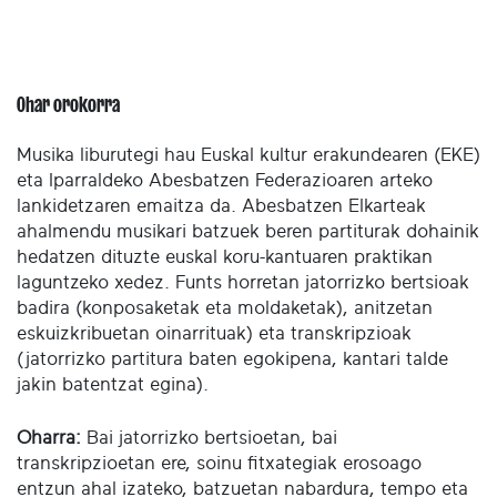
Ohar orokorra
Musika liburutegi hau Euskal kultur erakundearen (EKE)
eta Iparraldeko Abesbatzen Federazioaren arteko
lankidetzaren emaitza da. Abesbatzen Elkarteak
ahalmendu musikari batzuek beren partiturak dohainik
hedatzen dituzte euskal koru-kantuaren praktikan
laguntzeko xedez. Funts horretan jatorrizko bertsioak
badira (konposaketak eta moldaketak), anitzetan
eskuizkribuetan oinarrituak) eta transkripzioak
(jatorrizko partitura baten egokipena, kantari talde
jakin batentzat egina).
Oharra:
Bai jatorrizko bertsioetan, bai
transkripzioetan ere, soinu fitxategiak erosoago
entzun ahal izateko, batzuetan nabardura, tempo eta