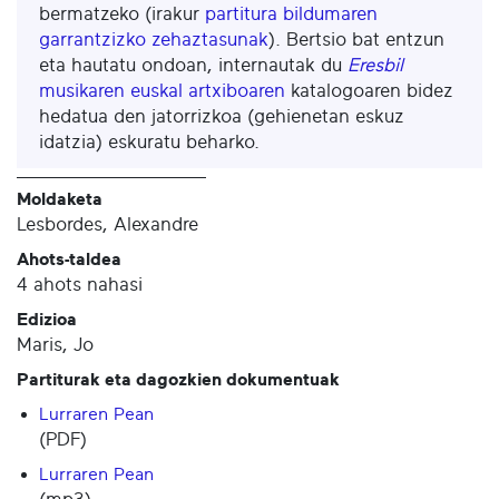
bermatzeko (irakur
partitura bildumaren
garrantzizko zehaztasunak
). Bertsio bat entzun
eta hautatu ondoan, internautak du
Eresbil
musikaren euskal artxiboaren
katalogoaren bidez
hedatua den jatorrizkoa (gehienetan eskuz
idatzia) eskuratu beharko.
Moldaketa
Lesbordes, Alexandre
Ahots-taldea
4 ahots nahasi
Edizioa
Maris, Jo
Partiturak eta dagozkien dokumentuak
Lurraren Pean
(PDF)
Lurraren Pean