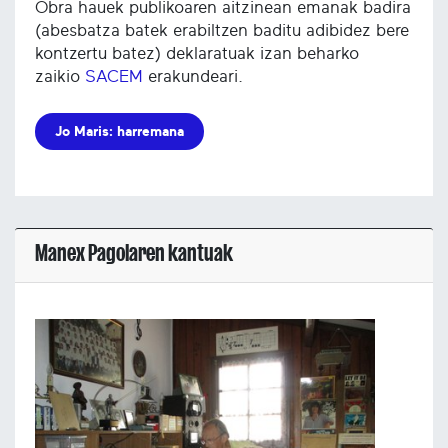
Obra hauek publikoaren aitzinean emanak badira
(abesbatza batek erabiltzen baditu adibidez bere
kontzertu batez) deklaratuak izan beharko
zaikio
SACEM
erakundeari.
Jo Maris: harremana
Manex Pagolaren kantuak