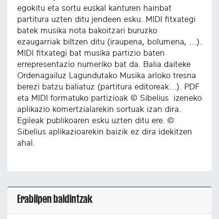
egokitu eta sortu euskal kanturen hainbat
partitura uzten ditu jendeen esku. MIDI fitxategi
batek musika nota bakoitzari buruzko
ezaugarriak biltzen ditu (iraupena, bolumena, ...).
MIDI fitxategi bat musika partizio baten
errepresentazio numeriko bat da. Balia daiteke
Ordenagailuz Lagundutako Musika arloko tresna
berezi batzu baliatuz (partitura editoreak...). PDF
eta MIDI formatuko partizioak © Sibelius izeneko
aplikazio komertzialarekin sortuak izan dira.
Egileak publikoaren esku uzten ditu ere. ©
Sibelius aplikazioarekin baizik ez dira idekitzen
ahal.
Erabilpen baldintzak