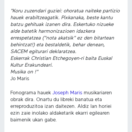
"Koru zuzendari guziei: ohoratua naiteke partizio
hauek erabiltzeagatik. Pixkanaka, beste kantu
batzu gehituak izanen dira. Eskertuko nizueke
alde batetik harmonizazioen idazkera
errespetatzea ("nota akatsik" ez den bitartean
behintzat!) eta bestaldetik, behar denean,
SACEM egiturari deklaratzea.
Eskerrak Christian Etchegoyen-ri baita Euskal
Kultur Erakundeari.
Musika on !"
Jo Maris
Fonograma hauek
Joseph Maris
musikariaren
obrak dira. Onartu du libreki banatua eta
erreproduzitoa izan daitezen. Aldiz lan horiei
ezin zaie inolako aldaketarik ekarri egilearen
baimenik ukan gabe.