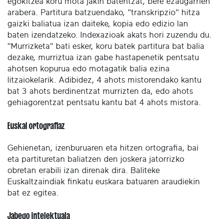
egokitzea koru mota jakin batentzat, bere ezaugarrien
arabera. Partitura batzuendako, "transkripzio" hitza
gaizki baliatua izan daiteke, kopia edo edizio lan
baten izendatzeko. Indexazioak akats hori zuzendu du.
"Murrizketa" bati esker, koru batek partitura bat balia
dezake, murriztua izan gabe hastapenetik pentsatu
ahotsen kopurua edo motagatik balia ezina
litzaiokelarik. Adibidez, 4 ahots mistorendako kantu
bat 3 ahots berdinentzat murrizten da, edo ahots
gehiagorentzat pentsatu kantu bat 4 ahots mistora.
Euskal ortografiaz
Gehienetan, izenburuaren eta hitzen ortografia, bai
eta partituretan baliatzen den joskera jatorrizko
obretan erabili izan direnak dira. Baliteke
Euskaltzaindiak finkatu euskara batuaren araudiekin
bat ez egitea.
Jabego intelektuala