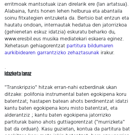
erritmoak mantsotuak izan direlarik ere (lan artatsua).
Alabaina, funts honen lehen helburua eta abantaila
soinu fitxategien entzuketa da. Bertsio bat entzun eta
hautatu ondoan, internautak hedatua den jatorrizkoa
(gehienetan eskuz idatzia) eskuratu beharko du,
www.eresbil.eus musika mediatekari eskaera eginez.
Xehetasun gehiagorentzat
partitura bildumaren
aurkibidearen garrantzizko zehaztasunak
irakur.
.
Idazketa lanaz
"Transkripzio" hitzak erran-nahi ezberdinak ukan
ditzake: polifonia instrumental baten egokipena koru
batentzat; hastapen batean ahots berdinentzat idatzi
kantu baten egokipena koru misto batentzat, eta
alderantziz ; kantu baten egokipena jatorrizko
partiturak baino ahots guttiagorentzat ("murrizketa"
bat da orduan). Kasu guzietan, kontua da partitura bat