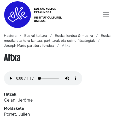
Hasiera
Euskal kultura
Euskal kantua & musika
Euskal
musika eta koru kantua: partiturak eta soinu fitxategiak
Joseph Maris partitura fondoa
Altxa
Altxa
Hitzak
Celan, Jerôme
Moldaketa
Porret, Julien