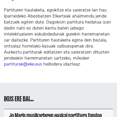
Partituren hautaketa, egokitze eta sareratze lan hau
Iparraldeko Abesbatzen Elkarteak ahalmendu jende
batzuek egiten dute. Dagokion partitura hedatua izan
dadin nahi ez duten kantu baten jabego
intelektualaren eskubidedunak gurekin harremanetan
sar daitezke. Partituren hautaketa egina den bezala,
ontsalaz horrelako kasuak salbuespenak dira.
Aurkeztu partiturak editatzen eta sareratzen dituzten
jendeekin harremanetan sartzeko, milesker
partiturak@eke.eus
helbidera idazteaz.
IKUS ERE BAI...
Jo Maris musikariaren euskal partitura fondoa