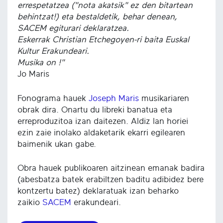
errespetatzea ("nota akatsik" ez den bitartean
behintzat!) eta bestaldetik, behar denean,
SACEM egiturari deklaratzea.
Eskerrak Christian Etchegoyen-ri baita Euskal
Kultur Erakundeari.
Musika on !"
Jo Maris
Fonograma hauek
Joseph Maris
musikariaren
obrak dira. Onartu du libreki banatua eta
erreproduzitoa izan daitezen. Aldiz lan horiei
ezin zaie inolako aldaketarik ekarri egilearen
baimenik ukan gabe.
Obra hauek publikoaren aitzinean emanak badira
(abesbatza batek erabiltzen baditu adibidez bere
kontzertu batez) deklaratuak izan beharko
zaikio
SACEM
erakundeari.