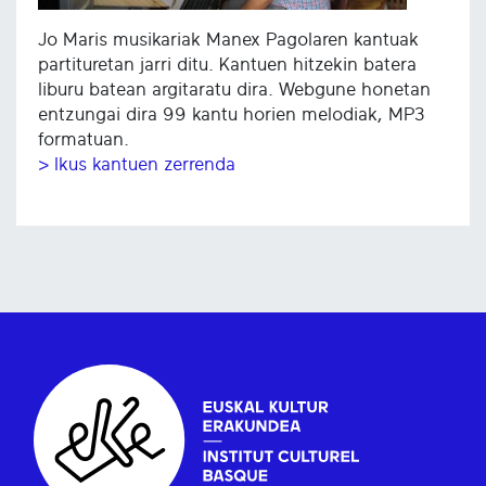
Jo Maris musikariak Manex Pagolaren kantuak
partituretan jarri ditu. Kantuen hitzekin batera
liburu batean argitaratu dira. Webgune honetan
entzungai dira 99 kantu horien melodiak, MP3
formatuan.
> Ikus kantuen zerrenda