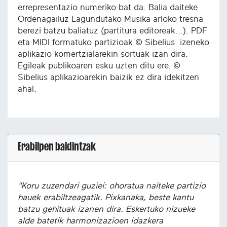
errepresentazio numeriko bat da. Balia daiteke
Ordenagailuz Lagundutako Musika arloko tresna
berezi batzu baliatuz (partitura editoreak...). PDF
eta MIDI formatuko partizioak © Sibelius izeneko
aplikazio komertzialarekin sortuak izan dira.
Egileak publikoaren esku uzten ditu ere. ©
Sibelius aplikazioarekin baizik ez dira idekitzen
ahal.
Erabilpen baldintzak
"Koru zuzendari guziei: ohoratua naiteke partizio
hauek erabiltzeagatik. Pixkanaka, beste kantu
batzu gehituak izanen dira. Eskertuko nizueke
alde batetik harmonizazioen idazkera