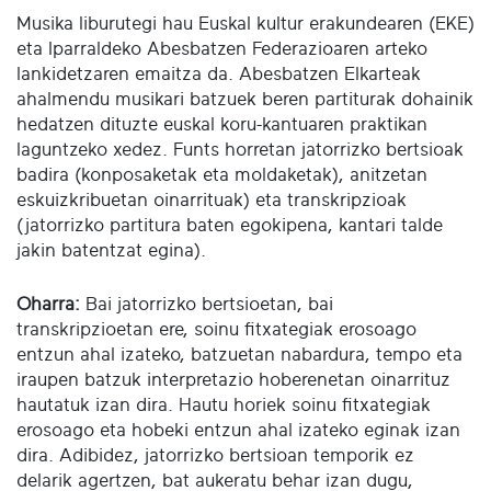
Musika liburutegi hau Euskal kultur erakundearen (EKE)
eta Iparraldeko Abesbatzen Federazioaren arteko
lankidetzaren emaitza da. Abesbatzen Elkarteak
ahalmendu musikari batzuek beren partiturak dohainik
hedatzen dituzte euskal koru-kantuaren praktikan
laguntzeko xedez. Funts horretan jatorrizko bertsioak
badira (konposaketak eta moldaketak), anitzetan
eskuizkribuetan oinarrituak) eta transkripzioak
(jatorrizko partitura baten egokipena, kantari talde
jakin batentzat egina).
Oharra:
Bai jatorrizko bertsioetan, bai
transkripzioetan ere, soinu fitxategiak erosoago
entzun ahal izateko, batzuetan nabardura, tempo eta
iraupen batzuk interpretazio hoberenetan oinarrituz
hautatuk izan dira. Hautu horiek soinu fitxategiak
erosoago eta hobeki entzun ahal izateko eginak izan
dira. Adibidez, jatorrizko bertsioan temporik ez
delarik agertzen, bat aukeratu behar izan dugu,