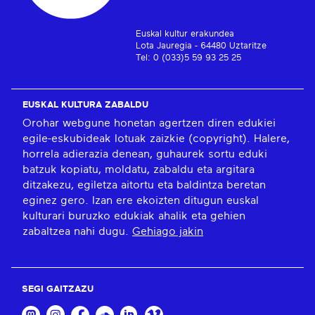
Euskal kultur erakundea
Lota Jauregia - 64480 Uztaritze
Tel: 0 (033)5 59 93 25 25
EUSKAL KULTURA ZABALDU
Orohar webgune honetan agertzen diren edukiei
egile-eskubideak lotuak zaizkie (copyright). Halere,
horrela adierazia denean, guhaurek sortu eduki
batzuk kopiatu, moldatu, zabaldu eta argitara
ditzakezu, egiletza aitortu eta baldintza beretan
eginez gero. Izan ere ekoizten ditugun euskal
kulturari buruzko edukiak ahalik eta gehien
zabaltzea nahi dugu.
Gehiago jakin
SEGI GAITZAZU