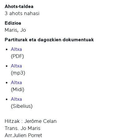
Ahots-taldea
3 ahots nahasi
Edizioa
Maris, Jo
Partiturak eta dagozkien dokumentuak
Altxa
(PDF)
Altxa
(mp3)
Altxa
(Midi)
Altxa
(Sibelius)
Hitzak : Jerôme Celan
Trans. Jo Maris
Arr.Julien Porret