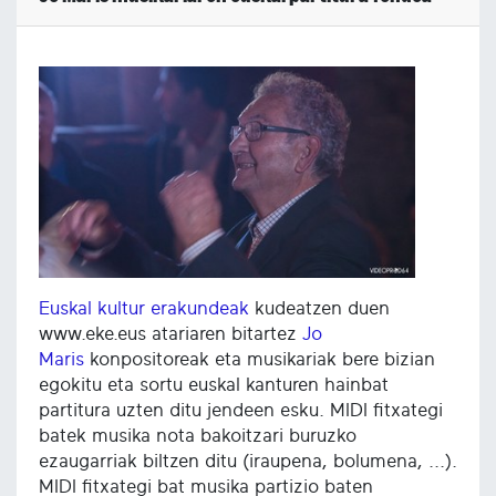
Euskal kultur erakundeak
kudeatzen duen
www.eke.eus atariaren bitartez
Jo
Maris
konpositoreak eta musikariak bere bizian
egokitu eta sortu euskal kanturen hainbat
partitura uzten ditu jendeen esku. MIDI fitxategi
batek musika nota bakoitzari buruzko
ezaugarriak biltzen ditu (iraupena, bolumena, ...).
MIDI fitxategi bat musika partizio baten