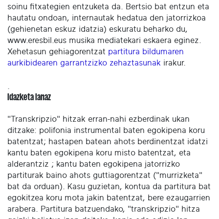
soinu fitxategien entzuketa da. Bertsio bat entzun eta
hautatu ondoan, internautak hedatua den jatorrizkoa
(gehienetan eskuz idatzia) eskuratu beharko du,
www.eresbil.eus musika mediatekari eskaera eginez.
Xehetasun gehiagorentzat
partitura bildumaren
aurkibidearen garrantzizko zehaztasunak
irakur.
.
Idazketa lanaz
"Transkripzio" hitzak erran-nahi ezberdinak ukan
ditzake: polifonia instrumental baten egokipena koru
batentzat; hastapen batean ahots berdinentzat idatzi
kantu baten egokipena koru misto batentzat, eta
alderantziz ; kantu baten egokipena jatorrizko
partiturak baino ahots guttiagorentzat ("murrizketa"
bat da orduan). Kasu guzietan, kontua da partitura bat
egokitzea koru mota jakin batentzat, bere ezaugarrien
arabera. Partitura batzuendako, "transkripzio" hitza