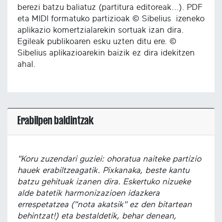
berezi batzu baliatuz (partitura editoreak...). PDF
eta MIDI formatuko partizioak © Sibelius izeneko
aplikazio komertzialarekin sortuak izan dira.
Egileak publikoaren esku uzten ditu ere. ©
Sibelius aplikazioarekin baizik ez dira idekitzen
ahal.
Erabilpen baldintzak
"Koru zuzendari guziei: ohoratua naiteke partizio
hauek erabiltzeagatik. Pixkanaka, beste kantu
batzu gehituak izanen dira. Eskertuko nizueke
alde batetik harmonizazioen idazkera
errespetatzea ("nota akatsik" ez den bitartean
behintzat!) eta bestaldetik, behar denean,