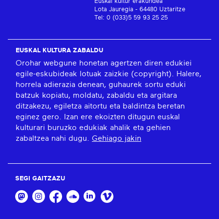
Euskal kultur erakundea
Lota Jauregia - 64480 Uztaritze
Tel: 0 (033)5 59 93 25 25
EUSKAL KULTURA ZABALDU
Orohar webgune honetan agertzen diren edukiei
egile-eskubideak lotuak zaizkie (copyright). Halere,
horrela adierazia denean, guhaurek sortu eduki
batzuk kopiatu, moldatu, zabaldu eta argitara
ditzakezu, egiletza aitortu eta baldintza beretan
eginez gero. Izan ere ekoizten ditugun euskal
kulturari buruzko edukiak ahalik eta gehien
zabaltzea nahi dugu.
Gehiago jakin
SEGI GAITZAZU