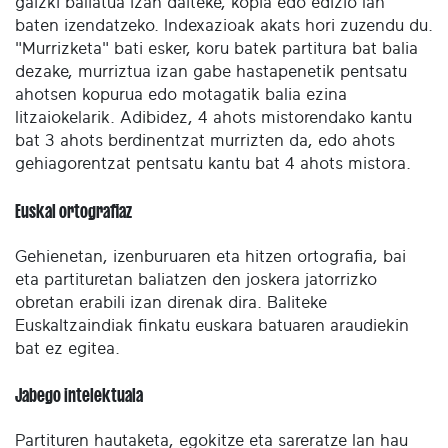
gaizki baliatua izan daiteke, kopia edo edizio lan
baten izendatzeko. Indexazioak akats hori zuzendu du.
"Murrizketa" bati esker, koru batek partitura bat balia
dezake, murriztua izan gabe hastapenetik pentsatu
ahotsen kopurua edo motagatik balia ezina
litzaiokelarik. Adibidez, 4 ahots mistorendako kantu
bat 3 ahots berdinentzat murrizten da, edo ahots
gehiagorentzat pentsatu kantu bat 4 ahots mistora.
Euskal ortografiaz
Gehienetan, izenburuaren eta hitzen ortografia, bai
eta partituretan baliatzen den joskera jatorrizko
obretan erabili izan direnak dira. Baliteke
Euskaltzaindiak finkatu euskara batuaren araudiekin
bat ez egitea.
Jabego intelektuala
Partituren hautaketa, egokitze eta sareratze lan hau