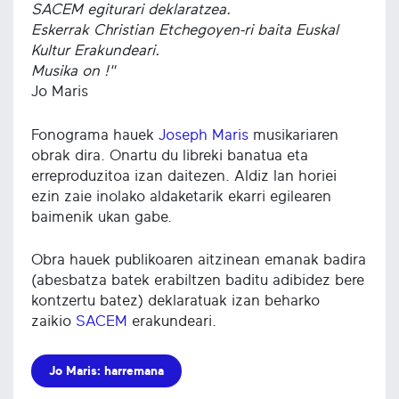
SACEM egiturari deklaratzea.
Eskerrak Christian Etchegoyen-ri baita Euskal
Kultur Erakundeari.
Musika on !"
Jo Maris
Fonograma hauek
Joseph Maris
musikariaren
obrak dira. Onartu du libreki banatua eta
erreproduzitoa izan daitezen. Aldiz lan horiei
ezin zaie inolako aldaketarik ekarri egilearen
baimenik ukan gabe.
Obra hauek publikoaren aitzinean emanak badira
(abesbatza batek erabiltzen baditu adibidez bere
kontzertu batez) deklaratuak izan beharko
zaikio
SACEM
erakundeari.
Jo Maris: harremana