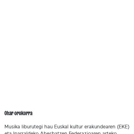
Ohar orokorra
Musika liburutegi hau Euskal kultur erakundearen (EKE)
eta Iparraldeko Abesbatzen Federazioaren arteko