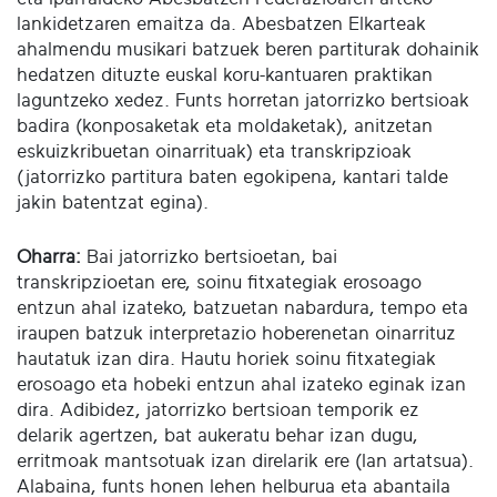
lankidetzaren emaitza da. Abesbatzen Elkarteak
ahalmendu musikari batzuek beren partiturak dohainik
hedatzen dituzte euskal koru-kantuaren praktikan
laguntzeko xedez. Funts horretan jatorrizko bertsioak
badira (konposaketak eta moldaketak), anitzetan
eskuizkribuetan oinarrituak) eta transkripzioak
(jatorrizko partitura baten egokipena, kantari talde
jakin batentzat egina).
Oharra:
Bai jatorrizko bertsioetan, bai
transkripzioetan ere, soinu fitxategiak erosoago
entzun ahal izateko, batzuetan nabardura, tempo eta
iraupen batzuk interpretazio hoberenetan oinarrituz
hautatuk izan dira. Hautu horiek soinu fitxategiak
erosoago eta hobeki entzun ahal izateko eginak izan
dira. Adibidez, jatorrizko bertsioan temporik ez
delarik agertzen, bat aukeratu behar izan dugu,
erritmoak mantsotuak izan direlarik ere (lan artatsua).
Alabaina, funts honen lehen helburua eta abantaila