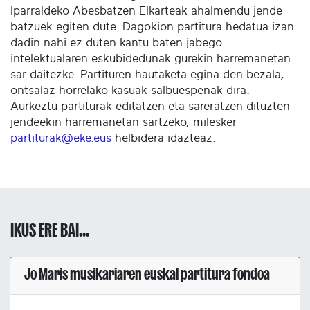
Iparraldeko Abesbatzen Elkarteak ahalmendu jende
batzuek egiten dute. Dagokion partitura hedatua izan
dadin nahi ez duten kantu baten jabego
intelektualaren eskubidedunak gurekin harremanetan
sar daitezke. Partituren hautaketa egina den bezala,
ontsalaz horrelako kasuak salbuespenak dira.
Aurkeztu partiturak editatzen eta sareratzen dituzten
jendeekin harremanetan sartzeko, milesker
partiturak@eke.eus
helbidera idazteaz.
IKUS ERE BAI...
Jo Maris musikariaren euskal partitura fondoa