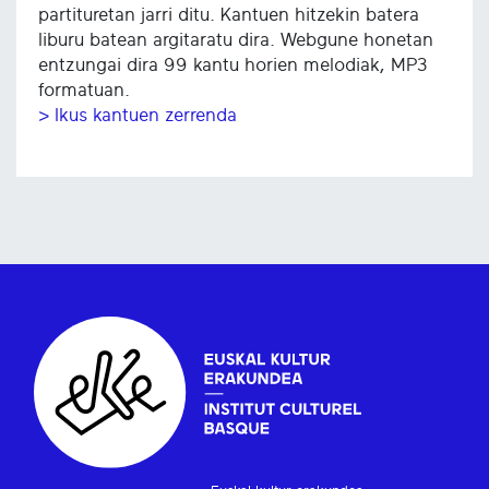
partituretan jarri ditu. Kantuen hitzekin batera
liburu batean argitaratu dira. Webgune honetan
entzungai dira 99 kantu horien melodiak, MP3
formatuan.
> Ikus kantuen zerrenda