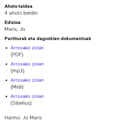
Ahots-taldea
4 ahots berdin
Edizioa
Maris, Jo
Partiturak eta dagozkien dokumentuak
Arrosako zolan
(PDF)
Arrosako zolan
(mp3)
Arrosako zolan
(Midi)
Arrosako zolan
(Sibelius)
Harmo. Jo Maris