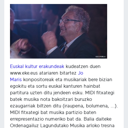
Euskal kultur erakundeak
kudeatzen duen
www.eke.eus atariaren bitartez
Jo
Maris
konpositoreak eta musikariak bere bizian
egokitu eta sortu euskal kanturen hainbat
partitura uzten ditu jendeen esku. MIDI fitxategi
batek musika nota bakoitzari buruzko
ezaugarriak biltzen ditu (iraupena, bolumena, ...).
MIDI fitxategi bat musika partizio baten
errepresentazio numeriko bat da. Balia daiteke
Ordenagailuz Lagundutako Musika arloko tresna