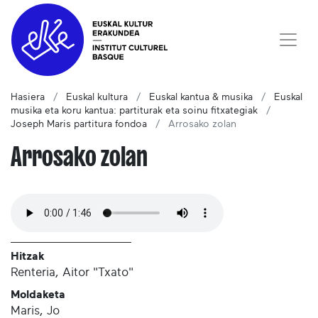
Hasiera
Euskal kultura
Euskal kantua & musika
Euskal
musika eta koru kantua: partiturak eta soinu fitxategiak
Joseph Maris partitura fondoa
Arrosako zolan
Arrosako zolan
Hitzak
Renteria, Aitor "Txato"
Moldaketa
Maris, Jo