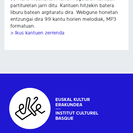
partituretan jarri ditu. Kantuen hitzekin batera
liburu batean argitaratu dira. Webgune honetan
entzungai dira 99 kantu horien melodiak, MP3
formatuan.
> Ikus kantuen zerrenda