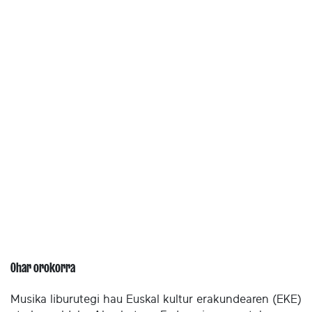
Ohar orokorra
Musika liburutegi hau Euskal kultur erakundearen (EKE)