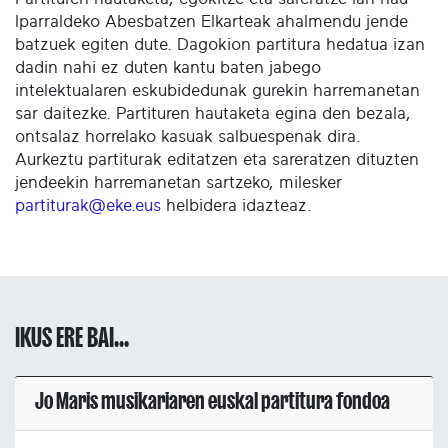
Iparraldeko Abesbatzen Elkarteak ahalmendu jende
batzuek egiten dute. Dagokion partitura hedatua izan
dadin nahi ez duten kantu baten jabego
intelektualaren eskubidedunak gurekin harremanetan
sar daitezke. Partituren hautaketa egina den bezala,
ontsalaz horrelako kasuak salbuespenak dira.
Aurkeztu partiturak editatzen eta sareratzen dituzten
jendeekin harremanetan sartzeko, milesker
partiturak@eke.eus
helbidera idazteaz.
IKUS ERE BAI...
Jo Maris musikariaren euskal partitura fondoa