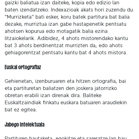
gaizki baliatua izan daiteke, kopia edo edizio lan
baten izendatzeko. Indexazioak akats hori zuzendu du.
"Murrizketa" bati esker, koru batek partitura bat balia
dezake, murriztua izan gabe hastapenetik pentsatu
ahotsen kopurua edo motagatik balia ezina
litzaiokelarik. Adibidez, 4 ahots mistorendako kantu
bat 3 ahots berdinentzat murrizten da, edo ahots
gehiagorentzat pentsatu kantu bat 4 ahots mistora.
Euskal ortografiaz
Gehienetan, izenburuaren eta hitzen ortografia, bai
eta partituretan baliatzen den joskera jatorrizko
obretan erabili izan direnak dira. Baliteke
Euskaltzaindiak finkatu euskara batuaren araudiekin
bat ez egitea.
Jabego intelektuala
Partituren hautaketa, egokitze eta sareratze lan hau