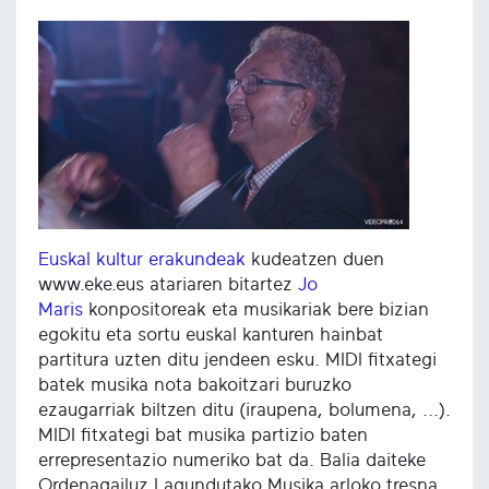
Euskal kultur erakundeak
kudeatzen duen
www.eke.eus atariaren bitartez
Jo
Maris
konpositoreak eta musikariak bere bizian
egokitu eta sortu euskal kanturen hainbat
partitura uzten ditu jendeen esku. MIDI fitxategi
batek musika nota bakoitzari buruzko
ezaugarriak biltzen ditu (iraupena, bolumena, ...).
MIDI fitxategi bat musika partizio baten
errepresentazio numeriko bat da. Balia daiteke
Ordenagailuz Lagundutako Musika arloko tresna