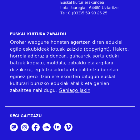
Euskal kultur erakundea
Lota Jauregia - 64480 Uztaritze
Tel: 0 (033)5 59 93 25 25
EUSKAL KULTURA ZABALDU
Orohar webgune honetan agertzen diren edukiei
egile-eskubideak lotuak zaizkie (copyright). Halere,
horrela adierazia denean, guhaurek sortu eduki
batzuk kopiatu, moldatu, zabaldu eta argitara
ditzakezu, egiletza aitortu eta baldintza beretan
eginez gero. Izan ere ekoizten ditugun euskal
kulturari buruzko edukiak ahalik eta gehien
zabaltzea nahi dugu.
Gehiago jakin
SEGI GAITZAZU