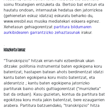
soinu fitxategien entzuketa da. Bertsio bat entzun eta
hautatu ondoan, internautak hedatua den jatorrizkoa
(gehienetan eskuz idatzia) eskuratu beharko du,
www.eresbil.eus musika mediatekari eskaera eginez.
Xehetasun gehiagorentzat
partitura bildumaren
aurkibidearen garrantzizko zehaztasunak
irakur.
.
Idazketa lanaz
"Transkripzio" hitzak erran-nahi ezberdinak ukan
ditzake: polifonia instrumental baten egokipena koru
batentzat; hastapen batean ahots berdinentzat idatzi
kantu baten egokipena koru misto batentzat, eta
alderantziz ; kantu baten egokipena jatorrizko
partiturak baino ahots guttiagorentzat ("murrizketa"
bat da orduan). Kasu guzietan, kontua da partitura bat
egokitzea koru mota jakin batentzat, bere ezaugarrien
arabera. Partitura batzuendako, "transkripzio" hitza