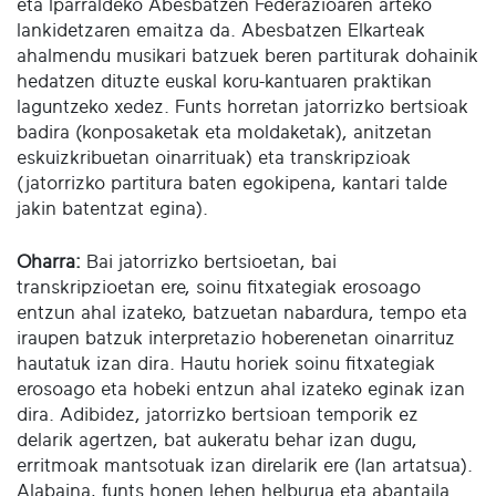
eta Iparraldeko Abesbatzen Federazioaren arteko
lankidetzaren emaitza da. Abesbatzen Elkarteak
ahalmendu musikari batzuek beren partiturak dohainik
hedatzen dituzte euskal koru-kantuaren praktikan
laguntzeko xedez. Funts horretan jatorrizko bertsioak
badira (konposaketak eta moldaketak), anitzetan
eskuizkribuetan oinarrituak) eta transkripzioak
(jatorrizko partitura baten egokipena, kantari talde
jakin batentzat egina).
Oharra:
Bai jatorrizko bertsioetan, bai
transkripzioetan ere, soinu fitxategiak erosoago
entzun ahal izateko, batzuetan nabardura, tempo eta
iraupen batzuk interpretazio hoberenetan oinarrituz
hautatuk izan dira. Hautu horiek soinu fitxategiak
erosoago eta hobeki entzun ahal izateko eginak izan
dira. Adibidez, jatorrizko bertsioan temporik ez
delarik agertzen, bat aukeratu behar izan dugu,
erritmoak mantsotuak izan direlarik ere (lan artatsua).
Alabaina, funts honen lehen helburua eta abantaila