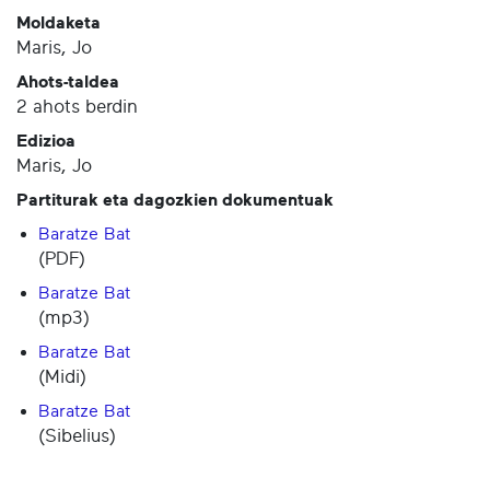
Moldaketa
Maris, Jo
Ahots-taldea
2 ahots berdin
Edizioa
Maris, Jo
Partiturak eta dagozkien dokumentuak
Baratze Bat
(PDF)
Baratze Bat
(mp3)
Baratze Bat
(Midi)
Baratze Bat
(Sibelius)