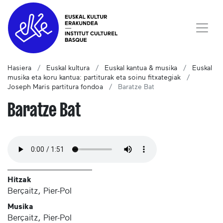
Hasiera
Euskal kultura
Euskal kantua & musika
Euskal
musika eta koru kantua: partiturak eta soinu fitxategiak
Joseph Maris partitura fondoa
Baratze Bat
Baratze Bat
Hitzak
Berçaitz, Pier-Pol
Musika
Berçaitz, Pier-Pol