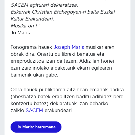
SACEM egiturari deklaratzea.
Eskerrak Christian Etchegoyen-ri baita Euskal
Kultur Erakundeari.
Musika on !"
Jo Maris
Fonograma hauek
Joseph Maris
musikariaren
obrak dira. Onartu du libreki banatua eta
erreproduzitoa izan daitezen. Aldiz lan horiei
ezin zaie inolako aldaketarik ekarri egilearen
baimenik ukan gabe.
Obra hauek publikoaren aitzinean emanak badira
(abesbatza batek erabiltzen baditu adibidez bere
kontzertu batez) deklaratuak izan beharko
zaikio
SACEM
erakundeari.
Jo Maris: harremana