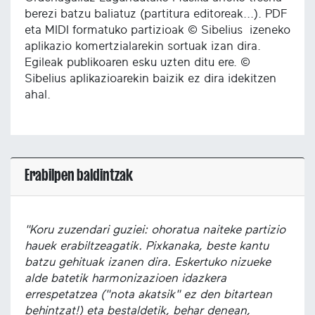
berezi batzu baliatuz (partitura editoreak...). PDF
eta MIDI formatuko partizioak © Sibelius izeneko
aplikazio komertzialarekin sortuak izan dira.
Egileak publikoaren esku uzten ditu ere. ©
Sibelius aplikazioarekin baizik ez dira idekitzen
ahal.
Erabilpen baldintzak
"Koru zuzendari guziei: ohoratua naiteke partizio
hauek erabiltzeagatik. Pixkanaka, beste kantu
batzu gehituak izanen dira. Eskertuko nizueke
alde batetik harmonizazioen idazkera
errespetatzea ("nota akatsik" ez den bitartean
behintzat!) eta bestaldetik, behar denean,