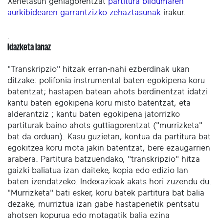
Xehetasun gehiagorentzat
partitura bildumaren
aurkibidearen garrantzizko zehaztasunak
irakur.
.
Idazketa lanaz
"Transkripzio" hitzak erran-nahi ezberdinak ukan
ditzake: polifonia instrumental baten egokipena koru
batentzat; hastapen batean ahots berdinentzat idatzi
kantu baten egokipena koru misto batentzat, eta
alderantziz ; kantu baten egokipena jatorrizko
partiturak baino ahots guttiagorentzat ("murrizketa"
bat da orduan). Kasu guzietan, kontua da partitura bat
egokitzea koru mota jakin batentzat, bere ezaugarrien
arabera. Partitura batzuendako, "transkripzio" hitza
gaizki baliatua izan daiteke, kopia edo edizio lan
baten izendatzeko. Indexazioak akats hori zuzendu du.
"Murrizketa" bati esker, koru batek partitura bat balia
dezake, murriztua izan gabe hastapenetik pentsatu
ahotsen kopurua edo motagatik balia ezina