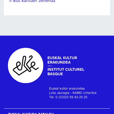
> Ikus kantuen zerrenda
Euskal kultur erakundea
Lota Jauregia - 64480 Uztaritze
Tel: 0 (033)5 59 93 25 25