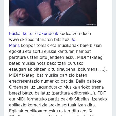
Euskal kultur erakundeak
kudeatzen duen
www.eke.eus atariaren bitartez
Jo
Maris
konpositoreak eta musikariak bere bizian
egokitu eta sortu euskal kanturen hainbat
partitura uzten ditu jendeen esku. MIDI fitxategi
batek musika nota bakoitzari buruzko
ezaugarriak biltzen ditu (iraupena, bolumena, ...).
MIDI fitxategi bat musika partizio baten
errepresentazio numeriko bat da. Balia daiteke
Ordenagailuz Lagundutako Musika arloko tresna
berezi batzu baliatuz (partitura editoreak...). PDF
eta MIDI formatuko partizioak © Sibelius izeneko
aplikazio komertzialarekin sortuak izan dira.
Egileak publikoaren esku uzten ditu ere. ©