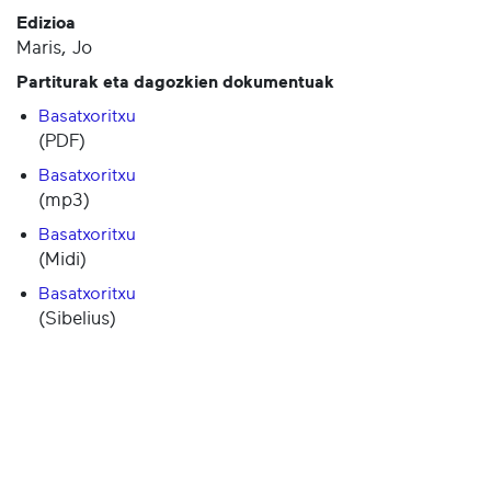
Edizioa
Maris, Jo
Partiturak eta dagozkien dokumentuak
Basatxoritxu
(PDF)
Basatxoritxu
(mp3)
Basatxoritxu
(Midi)
Basatxoritxu
(Sibelius)