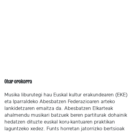
Ohar orokorra
Musika liburutegi hau Euskal kultur erakundearen (EKE)
eta Iparraldeko Abesbatzen Federazioaren arteko
lankidetzaren emaitza da. Abesbatzen Elkarteak
ahalmendu musikari batzuek beren partiturak dohainik
hedatzen dituzte euskal koru-kantuaren praktikan
laguntzeko xedez. Funts horretan jatorrizko bertsioak