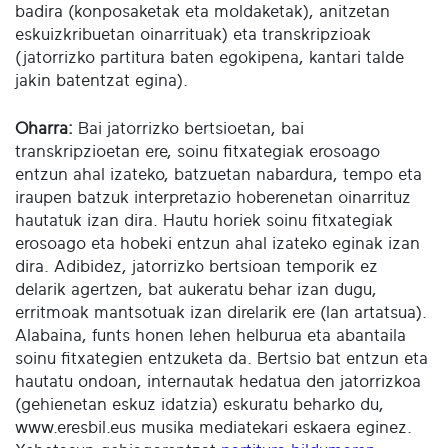
badira (konposaketak eta moldaketak), anitzetan
eskuizkribuetan oinarrituak) eta transkripzioak
(jatorrizko partitura baten egokipena, kantari talde
jakin batentzat egina).
Oharra:
Bai jatorrizko bertsioetan, bai
transkripzioetan ere, soinu fitxategiak erosoago
entzun ahal izateko, batzuetan nabardura, tempo eta
iraupen batzuk interpretazio hoberenetan oinarrituz
hautatuk izan dira. Hautu horiek soinu fitxategiak
erosoago eta hobeki entzun ahal izateko eginak izan
dira. Adibidez, jatorrizko bertsioan temporik ez
delarik agertzen, bat aukeratu behar izan dugu,
erritmoak mantsotuak izan direlarik ere (lan artatsua).
Alabaina, funts honen lehen helburua eta abantaila
soinu fitxategien entzuketa da. Bertsio bat entzun eta
hautatu ondoan, internautak hedatua den jatorrizkoa
(gehienetan eskuz idatzia) eskuratu beharko du,
www.eresbil.eus musika mediatekari eskaera eginez.