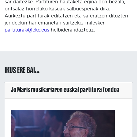
sar daitezke. Partituren hautaketa egina den bezala,
ontsalaz horrelako kasuak salbuespenak dira.
Aurkeztu partiturak editatzen eta sareratzen dituzten
jendeekin harremanetan sartzeko, milesker
partiturak@eke.eus
helbidera idazteaz.
IKUS ERE BAI...
Jo Maris musikariaren euskal partitura fondoa