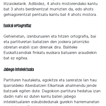
litzaiokelarik. Adibidez, 4 ahots mistorendako kantu
bat 3 ahots berdinentzat murrizten da, edo ahots
gehiagorentzat pentsatu kantu bat 4 ahots mistora.
Euskal ortografiaz
Gehienetan, izenburuaren eta hitzen ortografia, bai
eta partituretan baliatzen den joskera jatorrizko
obretan erabili izan direnak dira. Baliteke
Euskaltzaindiak finkatu euskara batuaren araudiekin
bat ez egitea.
Jabego intelektuala
Partituren hautaketa, egokitze eta sareratze lan hau
Iparraldeko Abesbatzen Elkarteak ahalmendu jende
batzuek egiten dute. Dagokion partitura hedatua izan
dadin nahi ez duten kantu baten jabego
intelektualaren eskubidedunak gurekin harremanetan