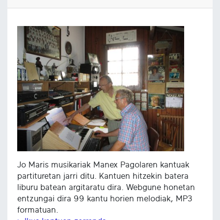
Jo Maris musikariak Manex Pagolaren kantuak
partituretan jarri ditu. Kantuen hitzekin batera
liburu batean argitaratu dira. Webgune honetan
entzungai dira 99 kantu horien melodiak, MP3
formatuan.