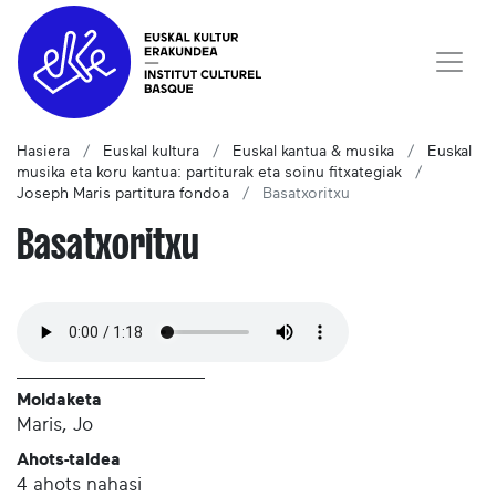
Hasiera
Euskal kultura
Euskal kantua & musika
Euskal
musika eta koru kantua: partiturak eta soinu fitxategiak
Joseph Maris partitura fondoa
Basatxoritxu
Basatxoritxu
Moldaketa
Maris, Jo
Ahots-taldea
4 ahots nahasi