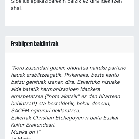
Sibelius aplikazioarekin baizik ez dira idekitzen
ahal.
Erabilpen baldintzak
"Koru zuzendari guziei: ohoratua naiteke partizio
hauek erabiltzeagatik. Pixkanaka, beste kantu
batzu gehituak izanen dira. Eskertuko nizueke
alde batetik harmonizazioen idazkera
errespetatzea ("nota akatsik" ez den bitartean
behintzat!) eta bestaldetik, behar denean,
SACEM egiturari deklaratzea.
Eskerrak Christian Etchegoyen-ri baita Euskal
Kultur Erakundeari.
Musika on !"