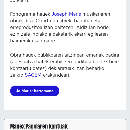
Jo Maris
Fonograma hauek
Joseph Maris
musikariaren
obrak dira. Onartu du libreki banatua eta
erreproduzitoa izan daitezen. Aldiz lan horiei
ezin zaie inolako aldaketarik ekarri egilearen
baimenik ukan gabe.
Obra hauek publikoaren aitzinean emanak badira
(abesbatza batek erabiltzen baditu adibidez bere
kontzertu batez) deklaratuak izan beharko
zaikio
SACEM
erakundeari.
Jo Maris: harremana
Manex Pagolaren kantuak