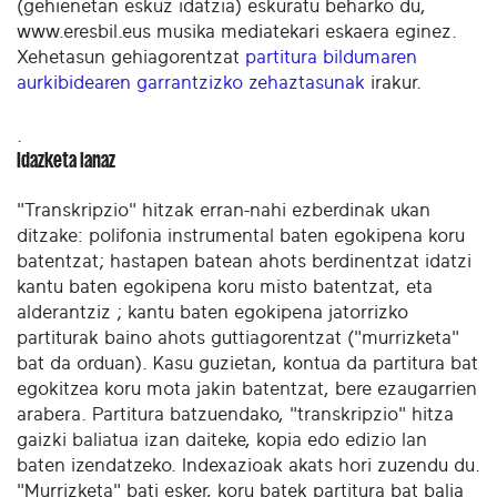
(gehienetan eskuz idatzia) eskuratu beharko du,
www.eresbil.eus musika mediatekari eskaera eginez.
Xehetasun gehiagorentzat
partitura bildumaren
aurkibidearen garrantzizko zehaztasunak
irakur.
.
Idazketa lanaz
"Transkripzio" hitzak erran-nahi ezberdinak ukan
ditzake: polifonia instrumental baten egokipena koru
batentzat; hastapen batean ahots berdinentzat idatzi
kantu baten egokipena koru misto batentzat, eta
alderantziz ; kantu baten egokipena jatorrizko
partiturak baino ahots guttiagorentzat ("murrizketa"
bat da orduan). Kasu guzietan, kontua da partitura bat
egokitzea koru mota jakin batentzat, bere ezaugarrien
arabera. Partitura batzuendako, "transkripzio" hitza
gaizki baliatua izan daiteke, kopia edo edizio lan
baten izendatzeko. Indexazioak akats hori zuzendu du.
"Murrizketa" bati esker, koru batek partitura bat balia