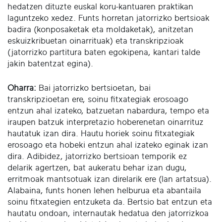
hedatzen dituzte euskal koru-kantuaren praktikan
laguntzeko xedez. Funts horretan jatorrizko bertsioak
badira (konposaketak eta moldaketak), anitzetan
eskuizkribuetan oinarrituak) eta transkripzioak
(jatorrizko partitura baten egokipena, kantari talde
jakin batentzat egina).
Oharra:
Bai jatorrizko bertsioetan, bai
transkripzioetan ere, soinu fitxategiak erosoago
entzun ahal izateko, batzuetan nabardura, tempo eta
iraupen batzuk interpretazio hoberenetan oinarrituz
hautatuk izan dira. Hautu horiek soinu fitxategiak
erosoago eta hobeki entzun ahal izateko eginak izan
dira. Adibidez, jatorrizko bertsioan temporik ez
delarik agertzen, bat aukeratu behar izan dugu,
erritmoak mantsotuak izan direlarik ere (lan artatsua).
Alabaina, funts honen lehen helburua eta abantaila
soinu fitxategien entzuketa da. Bertsio bat entzun eta
hautatu ondoan, internautak hedatua den jatorrizkoa