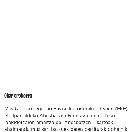
Ohar orokorra
Musika liburutegi hau Euskal kultur erakundearen (EKE)
eta Iparraldeko Abesbatzen Federazioaren arteko
lankidetzaren emaitza da. Abesbatzen Elkarteak
ahalmendu musikari batzuek beren partiturak dohainik