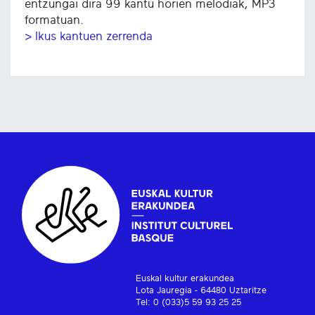
entzungai dira 99 kantu horien melodiak, MP3
formatuan.
> Ikus kantuen zerrenda
Euskal kultur erakundea
Lota Jauregia - 64480 Uztaritze
Tel: 0 (033)5 59 93 25 25