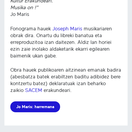
Kultur Erakundeari.
Musika on !"
Jo Maris
Fonograma hauek
Joseph Maris
musikariaren
obrak dira. Onartu du libreki banatua eta
erreproduzitoa izan daitezen. Aldiz lan horiei
ezin zaie inolako aldaketarik ekarri egilearen
baimenik ukan gabe.
Obra hauek publikoaren aitzinean emanak badira
(abesbatza batek erabiltzen baditu adibidez bere
kontzertu batez) deklaratuak izan beharko
zaikio
SACEM
erakundeari.
Jo Maris: harremana