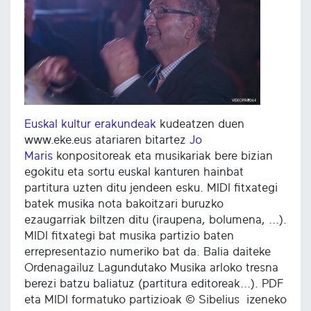
Euskal kultur erakundeak
kudeatzen duen
www.eke.eus atariaren bitartez
Jo
Maris
konpositoreak eta musikariak bere bizian
egokitu eta sortu euskal kanturen hainbat
partitura uzten ditu jendeen esku. MIDI fitxategi
batek musika nota bakoitzari buruzko
ezaugarriak biltzen ditu (iraupena, bolumena, ...).
MIDI fitxategi bat musika partizio baten
errepresentazio numeriko bat da. Balia daiteke
Ordenagailuz Lagundutako Musika arloko tresna
berezi batzu baliatuz (partitura editoreak...). PDF
eta MIDI formatuko partizioak © Sibelius izeneko