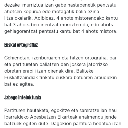
dezake, murriztua izan gabe hastapenetik pentsatu
ahotsen kopurua edo motagatik balia ezina
litzaiokelarik. Adibidez, 4 ahots mistorendako kantu
bat 3 ahots berdinentzat murrizten da, edo ahots
gehiagorentzat pentsatu kantu bat 4 ahots mistora.
Euskal ortografiaz
Gehienetan, izenburuaren eta hitzen ortografia, bai
eta partituretan baliatzen den joskera jatorrizko
obretan erabili izan direnak dira. Baliteke
Euskaltzaindiak finkatu euskara batuaren araudiekin
bat ez egitea.
Jabego intelektuala
Partituren hautaketa, egokitze eta sareratze lan hau
Iparraldeko Abesbatzen Elkarteak ahalmendu jende
batzuek egiten dute. Dagokion partitura hedatua izan