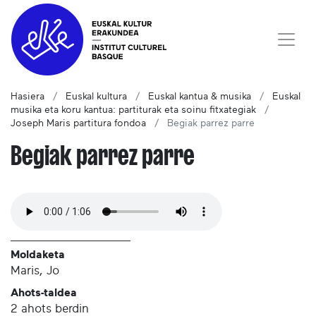
Hasiera
Euskal kultura
Euskal kantua & musika
Euskal
musika eta koru kantua: partiturak eta soinu fitxategiak
Joseph Maris partitura fondoa
Begiak parrez parre
Begiak parrez parre
Moldaketa
Maris, Jo
Ahots-taldea
2 ahots berdin