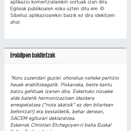
aplikazio komertzialarekin sortuak izan dira.
Egileak publikoaren esku uzten ditu ere. ©
Sibelius aplikazioarekin baizik ez dira idekitzen
ahal.
Erabilpen baldintzak
"Koru zuzendari guziei: ohoratua naiteke partizio
hauek erabiltzeagatik. Pixkanaka, beste kantu
batzu gehituak izanen dira. Eskertuko nizueke
alde batetik harmonizazioen idazkera
errespetatzea ("nota akatsik" ez den bitartean
behintzat!) eta bestaldetik, behar denean,
SACEM egiturari deklaratzea.
Eskerrak Christian Etchegoyen-ri baita Euskal