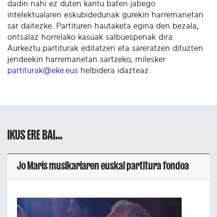
dadin nahi ez duten kantu baten jabego
intelektualaren eskubidedunak gurekin harremanetan
sar daitezke. Partituren hautaketa egina den bezala,
ontsalaz horrelako kasuak salbuespenak dira.
Aurkeztu partiturak editatzen eta sareratzen dituzten
jendeekin harremanetan sartzeko, milesker
partiturak@eke.eus
helbidera idazteaz.
IKUS ERE BAI...
Jo Maris musikariaren euskal partitura fondoa