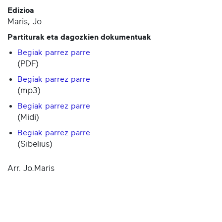
Edizioa
Maris, Jo
Partiturak eta dagozkien dokumentuak
Begiak parrez parre
(PDF)
Begiak parrez parre
(mp3)
Begiak parrez parre
(Midi)
Begiak parrez parre
(Sibelius)
Arr. Jo.Maris