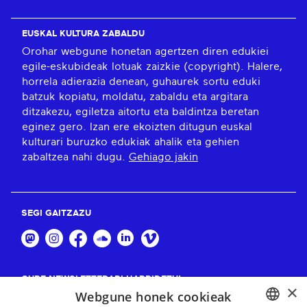
EUSKAL KULTURA ZABALDU
Orohar webgune honetan agertzen diren edukiei
egile-eskubideak lotuak zaizkie (copyright). Halere,
horrela adierazia denean, guhaurek sortu eduki
batzuk kopiatu, moldatu, zabaldu eta argitara
ditzakezu, egiletza aitortu eta baldintza beretan
eginez gero. Izan ere ekoizten ditugun euskal
kulturari buruzko edukiak ahalik eta gehien
zabaltzea nahi dugu.
Gehiago jakin
SEGI GAITZAZU
GURE NEWSLETTERARI HARPIDETU!
×
Webgune honek cookieak