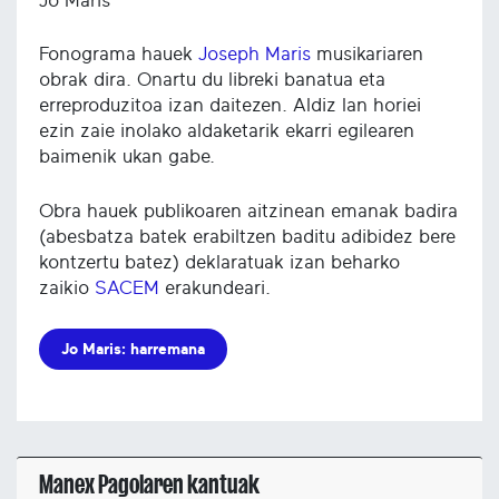
Jo Maris
Fonograma hauek
Joseph Maris
musikariaren
obrak dira. Onartu du libreki banatua eta
erreproduzitoa izan daitezen. Aldiz lan horiei
ezin zaie inolako aldaketarik ekarri egilearen
baimenik ukan gabe.
Obra hauek publikoaren aitzinean emanak badira
(abesbatza batek erabiltzen baditu adibidez bere
kontzertu batez) deklaratuak izan beharko
zaikio
SACEM
erakundeari.
Jo Maris: harremana
Manex Pagolaren kantuak