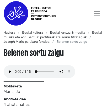
Hasiera
Euskal kultura
Euskal kantua & musika
Euskal
musika eta koru kantua: partiturak eta soinu fitxategiak
Joseph Maris partitura fondoa
Belenen sortu zaigu
Belenen sortu zaigu
Moldaketa
Maris, Jo
Ahots-taldea
4 ahots nahasi