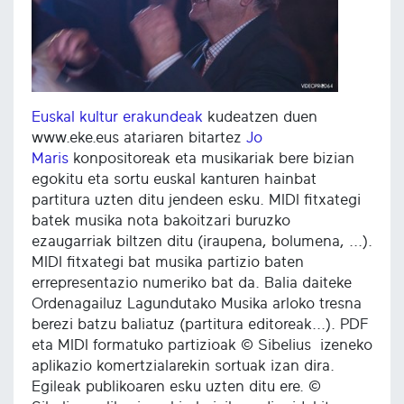
Euskal kultur erakundeak
kudeatzen duen
www.eke.eus atariaren bitartez
Jo
Maris
konpositoreak eta musikariak bere bizian
egokitu eta sortu euskal kanturen hainbat
partitura uzten ditu jendeen esku. MIDI fitxategi
batek musika nota bakoitzari buruzko
ezaugarriak biltzen ditu (iraupena, bolumena, ...).
MIDI fitxategi bat musika partizio baten
errepresentazio numeriko bat da. Balia daiteke
Ordenagailuz Lagundutako Musika arloko tresna
berezi batzu baliatuz (partitura editoreak...). PDF
eta MIDI formatuko partizioak © Sibelius izeneko
aplikazio komertzialarekin sortuak izan dira.
Egileak publikoaren esku uzten ditu ere. ©