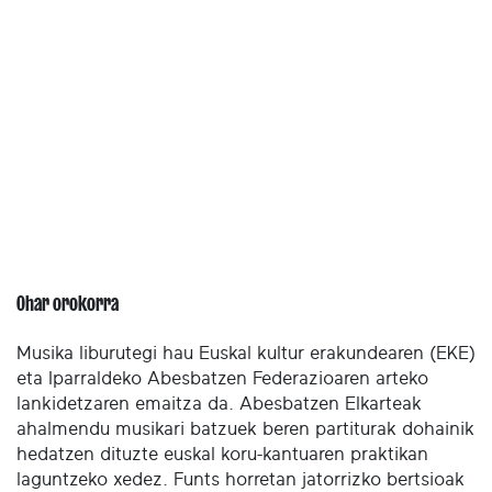
Ohar orokorra
Musika liburutegi hau Euskal kultur erakundearen (EKE)
eta Iparraldeko Abesbatzen Federazioaren arteko
lankidetzaren emaitza da. Abesbatzen Elkarteak
ahalmendu musikari batzuek beren partiturak dohainik
hedatzen dituzte euskal koru-kantuaren praktikan
laguntzeko xedez. Funts horretan jatorrizko bertsioak