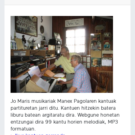
Jo Maris musikariak Manex Pagolaren kantuak
partituretan jarri ditu. Kantuen hitzekin batera
liburu batean argitaratu dira. Webgune honetan
entzungai dira 99 kantu horien melodiak, MP3
formatuan.