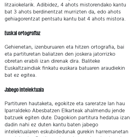
litzaiokelarik. Adibidez, 4 ahots mistorendako kantu
bat 3 ahots berdinentzat murrizten da, edo ahots
gehiagorentzat pentsatu kantu bat 4 ahots mistora.
Euskal ortografiaz
Gehienetan, izenburuaren eta hitzen ortografia, bai
eta partituretan baliatzen den joskera jatorrizko
obretan erabili izan direnak dira. Baliteke
Euskaltzaindiak finkatu euskara batuaren araudiekin
bat ez egitea.
Jabego intelektuala
Partituren hautaketa, egokitze eta sareratze lan hau
Iparraldeko Abesbatzen Elkarteak ahalmendu jende
batzuek egiten dute. Dagokion partitura hedatua izan
dadin nahi ez duten kantu baten jabego
intelektualaren eskubidedunak gurekin harremanetan