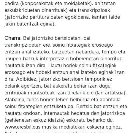
badira (konposaketak eta moldaketak), anitzetan
eskuizkribuetan oinarrituak) eta transkripzioak
(jatorrizko partitura baten egokipena, kantari talde
jakin batentzat egina).
Oharra:
Bai jatorrizko bertsioetan, bai
transkripzioetan ere, soinu fitxategiak erosoago
entzun ahal izateko, batzuetan nabardura, tempo eta
iraupen batzuk interpretazio hoberenetan oinarrituz
hautatuk izan dira. Hautu horiek soinu fitxategiak
erosoago eta hobeki entzun ahal izateko eginak izan
dira. Adibidez, jatorrizko bertsioan temporik ez
delarik agertzen, bat aukeratu behar izan dugu,
erritmoak mantsotuak izan direlarik ere (lan artatsua).
Alabaina, funts honen lehen helburua eta abantaila
soinu fitxategien entzuketa da. Bertsio bat entzun eta
hautatu ondoan, internautak hedatua den jatorrizkoa
(gehienetan eskuz idatzia) eskuratu beharko du,
www.eresbil.eus musika mediatekari eskaera eginez.