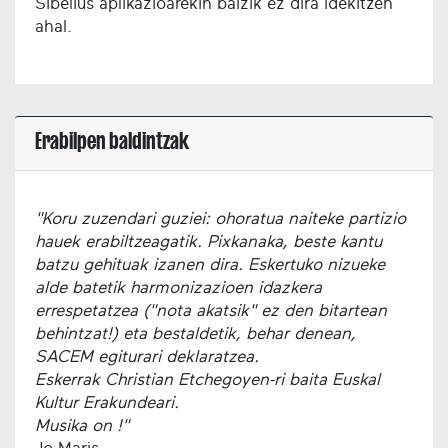
Sibelius aplikazioarekin baizik ez dira idekitzen
ahal.
Erabilpen baldintzak
"Koru zuzendari guziei: ohoratua naiteke partizio
hauek erabiltzeagatik. Pixkanaka, beste kantu
batzu gehituak izanen dira. Eskertuko nizueke
alde batetik harmonizazioen idazkera
errespetatzea ("nota akatsik" ez den bitartean
behintzat!) eta bestaldetik, behar denean,
SACEM egiturari deklaratzea.
Eskerrak Christian Etchegoyen-ri baita Euskal
Kultur Erakundeari.
Musika on !"