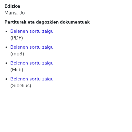
Edizioa
Maris, Jo
Partiturak eta dagozkien dokumentuak
Belenen sortu zaigu
(PDF)
Belenen sortu zaigu
(mp3)
Belenen sortu zaigu
(Midi)
Belenen sortu zaigu
(Sibelius)