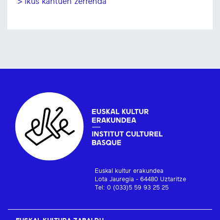
> Ikus kantuen zerrenda
Euskal kultur erakundea
Lota Jauregia - 64480 Uztaritze
Tel: 0 (033)5 59 93 25 25