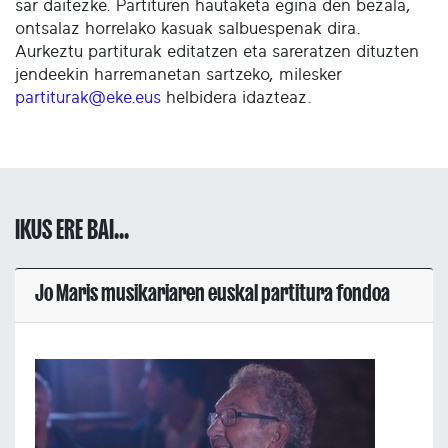
sar daitezke. Partituren hautaketa egina den bezala,
ontsalaz horrelako kasuak salbuespenak dira.
Aurkeztu partiturak editatzen eta sareratzen dituzten
jendeekin harremanetan sartzeko, milesker
partiturak@eke.eus
helbidera idazteaz.
IKUS ERE BAI...
Jo Maris musikariaren euskal partitura fondoa