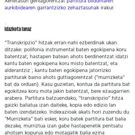
Xehetasun gehiagorentzat
partitura bildumaren
aurkibidearen garrantzizko zehaztasunak
irakur.
.
Idazketa lanaz
"Transkripzio" hitzak erran-nahi ezberdinak ukan
ditzake: polifonia instrumental baten egokipena koru
batentzat; hastapen batean ahots berdinentzat idatzi
kantu baten egokipena koru misto batentzat, eta
alderantziz ; kantu baten egokipena jatorrizko
partiturak baino ahots guttiagorentzat ("murrizketa"
bat da orduan). Kasu guzietan, kontua da partitura bat
egokitzea koru mota jakin batentzat, bere ezaugarrien
arabera. Partitura batzuendako, "transkripzio" hitza
gaizki baliatua izan daiteke, kopia edo edizio lan
baten izendatzeko. Indexazioak akats hori zuzendu du.
"Murrizketa" bati esker, koru batek partitura bat balia
dezake, murriztua izan gabe hastapenetik pentsatu
ahotsen kopurua edo motagatik balia ezina