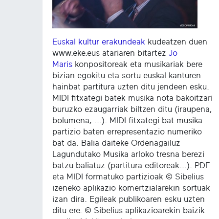
Euskal kultur erakundeak
kudeatzen duen
www.eke.eus atariaren bitartez
Jo
Maris
konpositoreak eta musikariak bere
bizian egokitu eta sortu euskal kanturen
hainbat partitura uzten ditu jendeen esku.
MIDI fitxategi batek musika nota bakoitzari
buruzko ezaugarriak biltzen ditu (iraupena,
bolumena, ...). MIDI fitxategi bat musika
partizio baten errepresentazio numeriko
bat da. Balia daiteke Ordenagailuz
Lagundutako Musika arloko tresna berezi
batzu baliatuz (partitura editoreak...). PDF
eta MIDI formatuko partizioak © Sibelius
izeneko aplikazio komertzialarekin sortuak
izan dira. Egileak publikoaren esku uzten
ditu ere. © Sibelius aplikazioarekin baizik