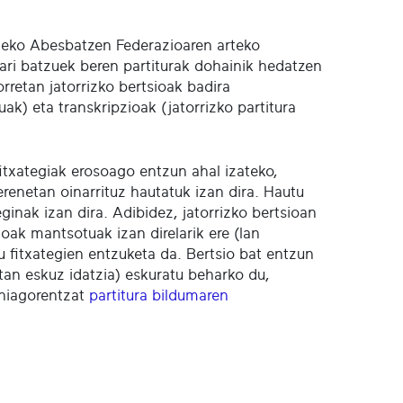
ldeko Abesbatzen Federazioaren arteko
ri batzuek beren partiturak dohainik hedatzen
rretan jatorrizko bertsioak badira
ak) eta transkripzioak (jatorrizko partitura
 fitxategiak erosoago entzun ahal izateko,
renetan oinarrituz hautatuk izan dira. Hautu
ginak izan dira. Adibidez, jatorrizko bertsioan
oak mantsotuak izan direlarik ere (lan
u fitxategien entzuketa da. Bertsio bat entzun
tan eskuz idatzia) eskuratu beharko du,
ehiagorentzat
partitura bildumaren