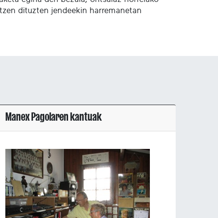
ratzen dituzten jendeekin harremanetan
Manex Pagolaren kantuak