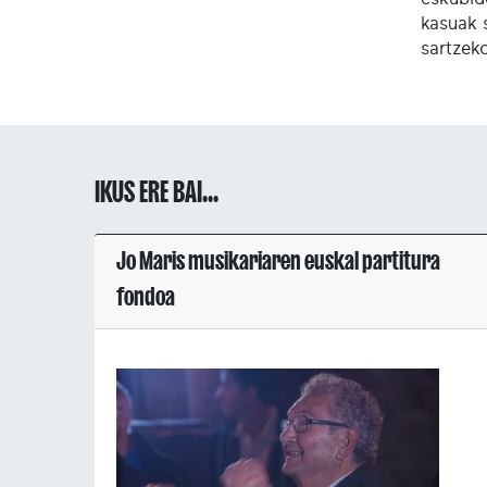
kasuak 
sartzek
IKUS ERE BAI...
Jo Maris musikariaren euskal partitura
fondoa