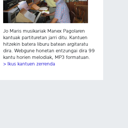
Jo Maris musikariak Manex Pagolaren
kantuak partituretan jarri ditu. Kantuen
hitzekin batera liburu batean argitaratu
dira. Webgune honetan entzungai dira 99
kantu horien melodiak, MP3 formatuan.
> Ikus kantuen zerrenda