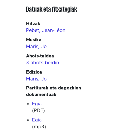
Datuak eta fitxategiak
Hitzak
Pebet, Jean-Léon
Musika
Maris, Jo
Ahots-taldea
3 ahots berdin
Edizioa
Maris, Jo
Partiturak eta dagozkien
dokumentuak
Egia
(PDF)
Egia
(mp3)