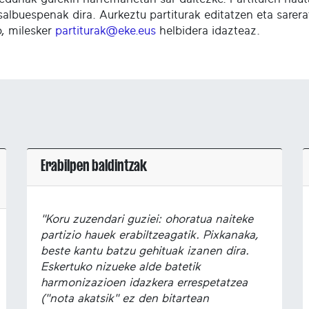
salbuespenak dira. Aurkeztu partiturak editatzen eta sare
o, milesker
partiturak@eke.eus
helbidera idazteaz.
Erabilpen baldintzak
"Koru zuzendari guziei: ohoratua naiteke
partizio hauek erabiltzeagatik. Pixkanaka,
beste kantu batzu gehituak izanen dira.
Eskertuko nizueke alde batetik
harmonizazioen idazkera errespetatzea
("nota akatsik" ez den bitartean