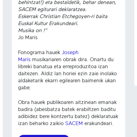
behintzat!) eta bestaldetik, behar denean,
SACEM egiturari deklaratzea.
Eskerrak Christian Etchegoyen-ri baita
Euskal Kultur Erakundeari.
Musika on !"
Jo Maris
Fonograma hauek
Joseph
Maris
musikariaren obrak dira. Onartu du
libreki banatua eta erreproduzitoa izan
daitezen. Aldiz lan horiei ezin zaie inolako
aldaketarik ekarri egilearen baimenik ukan
gabe.
Obra hauek publikoaren aitzinean emanak
badira (abesbatza batek erabiltzen baditu
adibidez bere kontzertu batez) deklaratuak
izan beharko zaikio
SACEM
erakundeari.