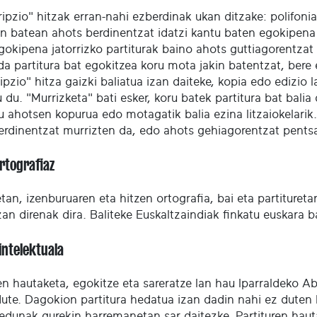
ripzio" hitzak erran-nahi ezberdinak ukan ditzake: polifon
n batean ahots berdinentzat idatzi kantu baten egokipena k
gokipena jatorrizko partiturak baino ahots guttiagorentzat
da partitura bat egokitzea koru mota jakin batentzat, bere
ipzio" hitza gaizki baliatua izan daiteke, kopia edo edizio
 du. "Murrizketa" bati esker, koru batek partitura bat bali
u ahotsen kopurua edo motagatik balia ezina litzaiokelarik
erdinentzat murrizten da, edo ahots gehiagorentzat pentsa
ortografiaz
an, izenburuaren eta hitzen ortografia, bai eta partitureta
izan direnak dira. Baliteke Euskaltzaindiak finkatu euskara 
intelektuala
ren hautaketa, egokitze eta sareratze lan hau Iparraldeko
dute. Dagokion partitura hedatua izan dadin nahi ez duten 
edunak gurekin harremanetan sar daitezke. Partituren haut