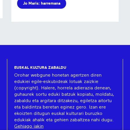
Jo Maris: harremana
EUSKAL KULTURA ZABALDU
Orohar webgune honetan agertzen diren
edukiei egile-eskubideak lotuak zaizkie
(copyright). Halere, horrela adierazia denean,
guhaurek sortu eduki batzuk kopiatu, moldatu,
zabaldu eta argitara ditzakezu, egiletza aitortu
eta baldintza beretan eginez gero. Izan ere
ekoizten ditugun euskal kulturari buruzko
edukiak ahalik eta gehien zabaltzea nahi dugu.
Gehiago jakin