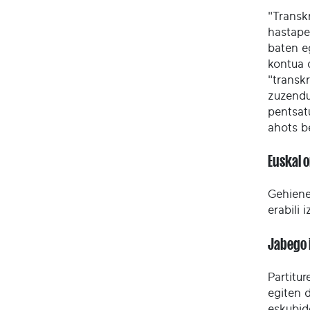
"Transk
hastape
baten e
kontua 
"transkr
zuzendu
pentsat
ahots b
Euskal 
Gehienet
erabili 
Jabego 
Partitu
egiten 
eskubid