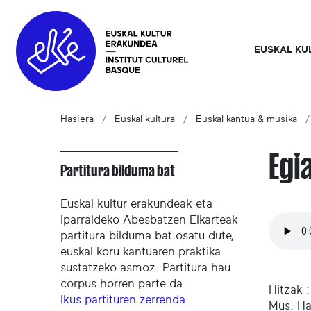
EUSKAL KU
Hasiera
Euskal kultura
Euskal kantua & musika
Egi
Partitura bilduma bat
Euskal kultur erakundeak eta
Iparraldeko Abesbatzen Elkarteak
partitura bilduma bat osatu dute,
euskal koru kantuaren praktika
sustatzeko asmoz. Partitura hau
corpus horren parte da.
Hitzak :
Ikus partituren zerrenda
Mus. Ha