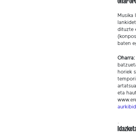
Ohar or
Musika 
lankide
dituzte
(konposa
baten e
Oharra:
batzuet
horiek s
tempori
artatsu
eta hau
www.ere
aurkibi
.
Idazket