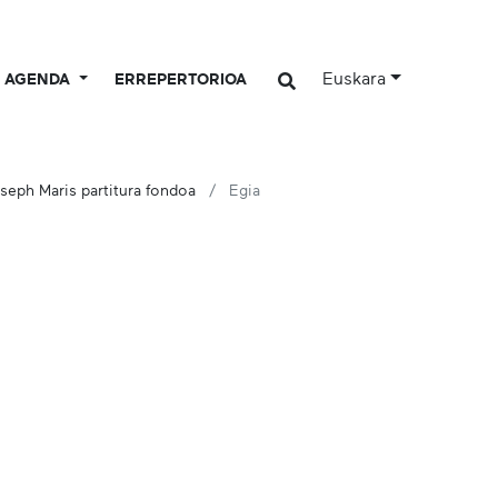
Euskara
AGENDA
ERREPERTORIOA
seph Maris partitura fondoa
Egia