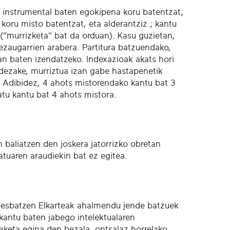
ia instrumental baten egokipena koru batentzat;
oru misto batentzat, eta alderantziz ; kantu
 ("murrizketa" bat da orduan). Kasu guzietan,
 ezaugarrien arabera. Partitura batzuendako,
 lan baten izendatzeko. Indexazioak akats hori
a dezake, murriztua izan gabe hastapenetik
. Adibidez, 4 ahots mistorendako kantu bat 3
tu kantu bat 4 ahots mistora.
n baliatzen den joskera jatorrizko obretan
batuaren araudiekin bat ez egitea.
 Abesbatzen Elkarteak ahalmendu jende batzuek
kantu baten jabego intelektualaren
aketa egina den bezala, ontsalaz horrelako