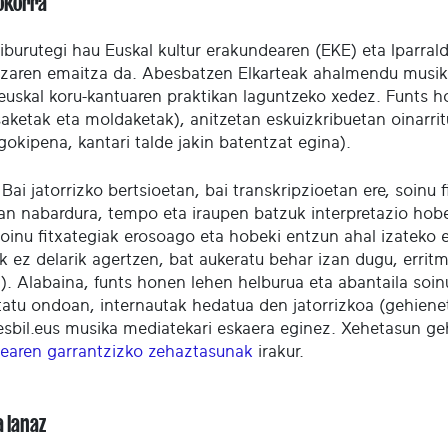
okorra
liburutegi hau Euskal kultur erakundearen (EKE) eta Iparra
tzaren emaitza da. Abesbatzen Elkarteak ahalmendu musika
 euskal koru-kantuaren praktikan laguntzeko xedez. Funts ho
ketak eta moldaketak), anitzetan eskuizkribuetan oinarritu
gokipena, kantari talde jakin batentzat egina).
Bai jatorrizko bertsioetan, bai transkripzioetan ere, soinu
an nabardura, tempo eta iraupen batzuk interpretazio hobe
oinu fitxategiak erosoago eta hobeki entzun ahal izateko e
k ez delarik agertzen, bat aukeratu behar izan dugu, erritm
a). Alabaina, funts honen lehen helburua eta abantaila soin
tatu ondoan, internautak hedatua den jatorrizkoa (gehiene
sbil.eus musika mediatekari eskaera eginez. Xehetasun g
dearen garrantzizko zehaztasunak
irakur.
a lanaz