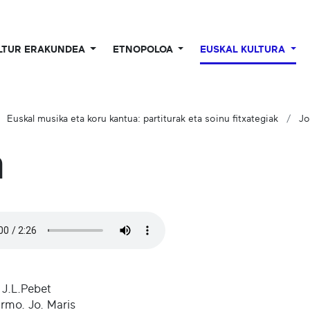
LTUR ERAKUNDEA
ETNOPOLOA
EUSKAL KULTURA
Euskal musika eta koru kantua: partiturak eta soinu fitxategiak
Jo
a
 J.L.Pebet
rmo. Jo. Maris