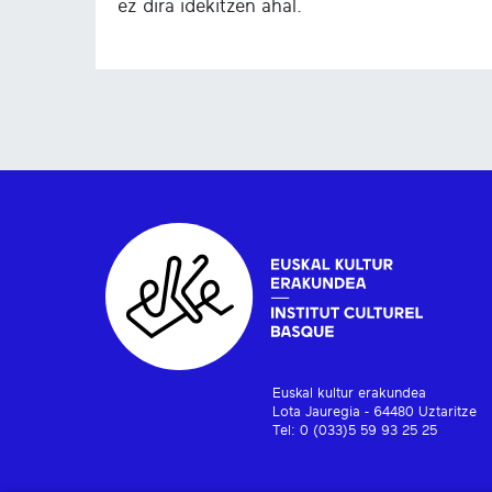
ez dira idekitzen ahal.
Euskal kultur erakundea
Lota Jauregia - 64480 Uztaritze
Tel: 0 (033)5 59 93 25 25