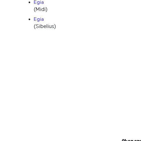
Egia
(Midi)
Egia
(Sibelius)