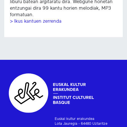
liburu batean argitaratu dira. Webgune honetan
entzungai dira 99 kantu horien melodiak, MP3
formatuan.
> Ikus kantuen zerrenda
Euskal kultur erakundea
Lota Jauregia - 64480 Uztaritze