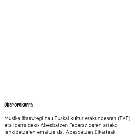
Ohar orokorra
Musika liburutegi hau Euskal kultur erakundearen (EKE)
eta Iparraldeko Abesbatzen Federazioaren arteko
lankidetzaren emaitza da. Abesbatzen Elkarteak