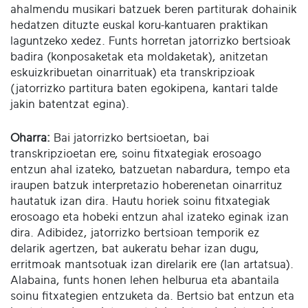
ahalmendu musikari batzuek beren partiturak dohainik
hedatzen dituzte euskal koru-kantuaren praktikan
laguntzeko xedez. Funts horretan jatorrizko bertsioak
badira (konposaketak eta moldaketak), anitzetan
eskuizkribuetan oinarrituak) eta transkripzioak
(jatorrizko partitura baten egokipena, kantari talde
jakin batentzat egina).
Oharra:
Bai jatorrizko bertsioetan, bai
transkripzioetan ere, soinu fitxategiak erosoago
entzun ahal izateko, batzuetan nabardura, tempo eta
iraupen batzuk interpretazio hoberenetan oinarrituz
hautatuk izan dira. Hautu horiek soinu fitxategiak
erosoago eta hobeki entzun ahal izateko eginak izan
dira. Adibidez, jatorrizko bertsioan temporik ez
delarik agertzen, bat aukeratu behar izan dugu,
erritmoak mantsotuak izan direlarik ere (lan artatsua).
Alabaina, funts honen lehen helburua eta abantaila
soinu fitxategien entzuketa da. Bertsio bat entzun eta