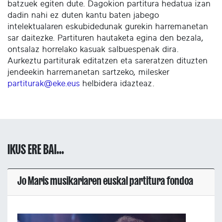
batzuek egiten dute. Dagokion partitura hedatua izan
dadin nahi ez duten kantu baten jabego
intelektualaren eskubidedunak gurekin harremanetan
sar daitezke. Partituren hautaketa egina den bezala,
ontsalaz horrelako kasuak salbuespenak dira.
Aurkeztu partiturak editatzen eta sareratzen dituzten
jendeekin harremanetan sartzeko, milesker
partiturak@eke.eus
helbidera idazteaz.
IKUS ERE BAI...
Jo Maris musikariaren euskal partitura fondoa