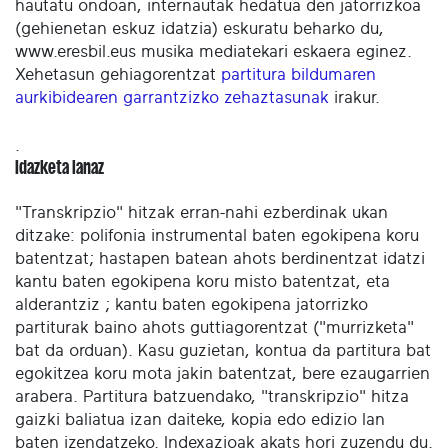
hautatu ondoan, internautak hedatua den jatorrizkoa
(gehienetan eskuz idatzia) eskuratu beharko du,
www.eresbil.eus musika mediatekari eskaera eginez.
Xehetasun gehiagorentzat
partitura bildumaren
aurkibidearen garrantzizko zehaztasunak
irakur.
.
Idazketa lanaz
"Transkripzio" hitzak erran-nahi ezberdinak ukan
ditzake: polifonia instrumental baten egokipena koru
batentzat; hastapen batean ahots berdinentzat idatzi
kantu baten egokipena koru misto batentzat, eta
alderantziz ; kantu baten egokipena jatorrizko
partiturak baino ahots guttiagorentzat ("murrizketa"
bat da orduan). Kasu guzietan, kontua da partitura bat
egokitzea koru mota jakin batentzat, bere ezaugarrien
arabera. Partitura batzuendako, "transkripzio" hitza
gaizki baliatua izan daiteke, kopia edo edizio lan
baten izendatzeko. Indexazioak akats hori zuzendu du.