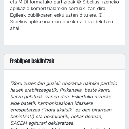
eta MIDI formatuko partizioak © Sibelius izeneko
aplikazio komertzialarekin sortuak izan dira.
Egileak publikoaren esku uzten ditu ere. ©
Sibelius aplikazioarekin baizik ez dira idekitzen
ahal.
Erabilpen baldintzak
"Koru zuzendari guziei: ohoratua naiteke partizio
hauek erabiltzeagatik. Pixkanaka, beste kantu
batzu gehituak izanen dira. Eskertuko nizueke
alde batetik harmonizazioen idazkera
errespetatzea ("nota akatsik" ez den bitartean
behintzat!) eta bestaldetik, behar denean,
SACEM egiturari deklaratzea.