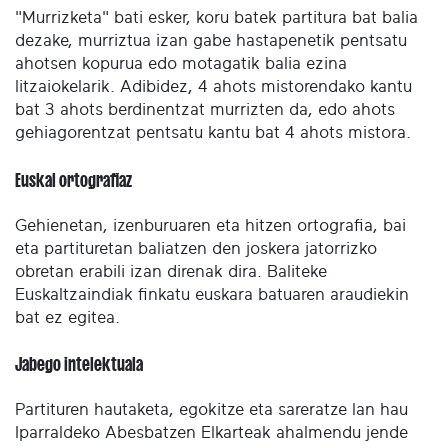
"Murrizketa" bati esker, koru batek partitura bat balia
dezake, murriztua izan gabe hastapenetik pentsatu
ahotsen kopurua edo motagatik balia ezina
litzaiokelarik. Adibidez, 4 ahots mistorendako kantu
bat 3 ahots berdinentzat murrizten da, edo ahots
gehiagorentzat pentsatu kantu bat 4 ahots mistora.
Euskal ortografiaz
Gehienetan, izenburuaren eta hitzen ortografia, bai
eta partituretan baliatzen den joskera jatorrizko
obretan erabili izan direnak dira. Baliteke
Euskaltzaindiak finkatu euskara batuaren araudiekin
bat ez egitea.
Jabego intelektuala
Partituren hautaketa, egokitze eta sareratze lan hau
Iparraldeko Abesbatzen Elkarteak ahalmendu jende