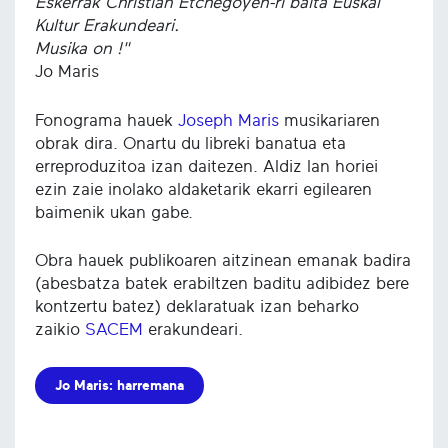
Eskerrak Christian Etchegoyen-ri baita Euskal
Kultur Erakundeari.
Musika on !"
Jo Maris
Fonograma hauek
Joseph Maris
musikariaren
obrak dira. Onartu du libreki banatua eta
erreproduzitoa izan daitezen. Aldiz lan horiei
ezin zaie inolako aldaketarik ekarri egilearen
baimenik ukan gabe.
Obra hauek publikoaren aitzinean emanak badira
(abesbatza batek erabiltzen baditu adibidez bere
kontzertu batez) deklaratuak izan beharko
zaikio
SACEM
erakundeari.
Jo Maris: harremana