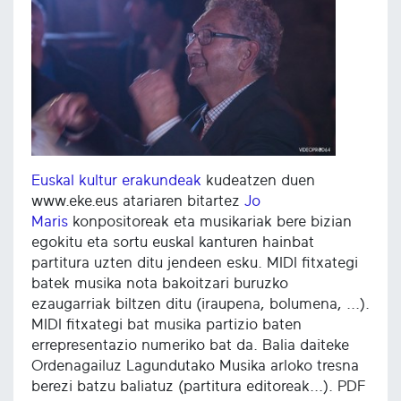
Euskal kultur erakundeak
kudeatzen duen
www.eke.eus atariaren bitartez
Jo
Maris
konpositoreak eta musikariak bere bizian
egokitu eta sortu euskal kanturen hainbat
partitura uzten ditu jendeen esku. MIDI fitxategi
batek musika nota bakoitzari buruzko
ezaugarriak biltzen ditu (iraupena, bolumena, ...).
MIDI fitxategi bat musika partizio baten
errepresentazio numeriko bat da. Balia daiteke
Ordenagailuz Lagundutako Musika arloko tresna
berezi batzu baliatuz (partitura editoreak...). PDF