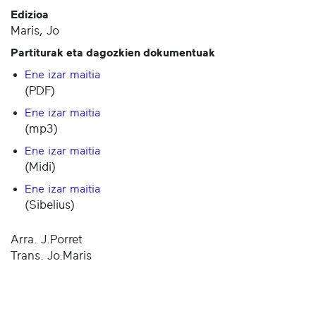
Edizioa
Maris, Jo
Partiturak eta dagozkien dokumentuak
Ene izar maitia
(PDF)
Ene izar maitia
(mp3)
Ene izar maitia
(Midi)
Ene izar maitia
(Sibelius)
Arra. J.Porret
Trans. Jo.Maris