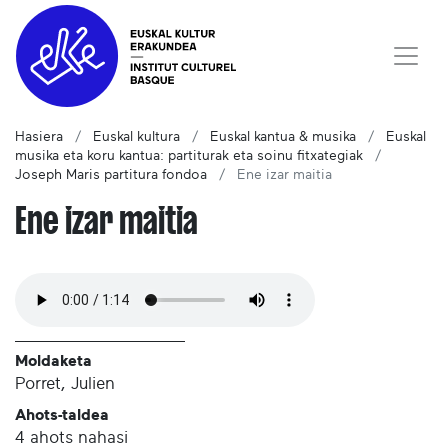
Hasiera
Euskal kultura
Euskal kantua & musika
Euskal
musika eta koru kantua: partiturak eta soinu fitxategiak
Joseph Maris partitura fondoa
Ene izar maitia
Ene izar maitia
Moldaketa
Porret, Julien
Ahots-taldea
4 ahots nahasi