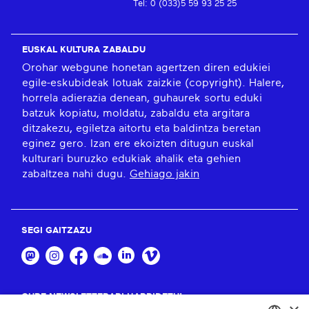
Tel: 0 (033)5 59 93 25 25
EUSKAL KULTURA ZABALDU
Orohar webgune honetan agertzen diren edukiei
egile-eskubideak lotuak zaizkie (copyright). Halere,
horrela adierazia denean, guhaurek sortu eduki
batzuk kopiatu, moldatu, zabaldu eta argitara
ditzakezu, egiletza aitortu eta baldintza beretan
eginez gero. Izan ere ekoizten ditugun euskal
kulturari buruzko edukiak ahalik eta gehien
zabaltzea nahi dugu.
Gehiago jakin
SEGI GAITZAZU
GURE NEWSLETTERARI HARPIDETU!