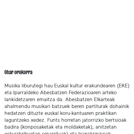
Ohar orokorra
Musika liburutegi hau Euskal kultur erakundearen (EKE)
eta Iparraldeko Abesbatzen Federazioaren arteko
lankidetzaren emaitza da. Abesbatzen Elkarteak
ahalmendu musikari batzuek beren partiturak dohainik
hedatzen dituzte euskal koru-kantuaren praktikan
laguntzeko xedez. Funts horretan jatorrizko bertsioak
badira (konposaketak eta moldaketak), anitzetan
eskuizkribuetan oinarrituak) eta transkripzioak