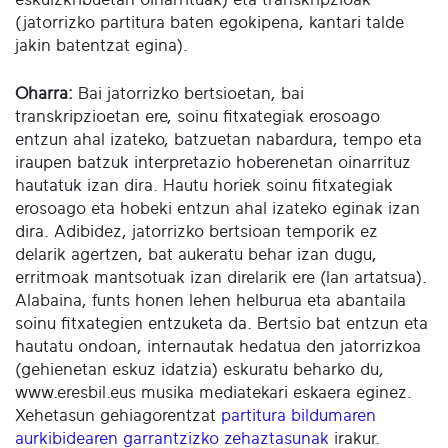
(jatorrizko partitura baten egokipena, kantari talde
jakin batentzat egina).
Oharra:
Bai jatorrizko bertsioetan, bai
transkripzioetan ere, soinu fitxategiak erosoago
entzun ahal izateko, batzuetan nabardura, tempo eta
iraupen batzuk interpretazio hoberenetan oinarrituz
hautatuk izan dira. Hautu horiek soinu fitxategiak
erosoago eta hobeki entzun ahal izateko eginak izan
dira. Adibidez, jatorrizko bertsioan temporik ez
delarik agertzen, bat aukeratu behar izan dugu,
erritmoak mantsotuak izan direlarik ere (lan artatsua).
Alabaina, funts honen lehen helburua eta abantaila
soinu fitxategien entzuketa da. Bertsio bat entzun eta
hautatu ondoan, internautak hedatua den jatorrizkoa
(gehienetan eskuz idatzia) eskuratu beharko du,
www.eresbil.eus musika mediatekari eskaera eginez.
Xehetasun gehiagorentzat
partitura bildumaren
aurkibidearen garrantzizko zehaztasunak
irakur.