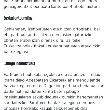
bat 3 ahots berdinentzat murrizten da, edo ahots
gehiagorentzat pentsatu kantu bat 4 ahots mistora.
Euskal ortografiaz
Gehienetan, izenburuaren eta hitzen ortografia, bai
eta partituretan baliatzen den joskera jatorrizko
obretan erabili izan direnak dira. Baliteke
Euskaltzaindiak finkatu euskara batuaren araudiekin
bat ez egitea.
Jabego intelektuala
Partituren hautaketa, egokitze eta sareratze lan hau
Iparraldeko Abesbatzen Elkarteak ahalmendu jende
batzuek egiten dute. Dagokion partitura hedatua izan
dadin nahi ez duten kantu baten jabego
intelektualaren eskubidedunak gurekin harremanetan
sar daitezke. Partituren hautaketa egina den bezala,
ontsalaz horrelako kasuak salbuespenak dira.