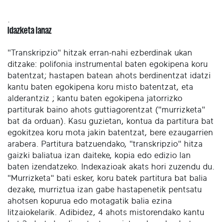
.
Idazketa lanaz
"Transkripzio" hitzak erran-nahi ezberdinak ukan
ditzake: polifonia instrumental baten egokipena koru
batentzat; hastapen batean ahots berdinentzat idatzi
kantu baten egokipena koru misto batentzat, eta
alderantziz ; kantu baten egokipena jatorrizko
partiturak baino ahots guttiagorentzat ("murrizketa"
bat da orduan). Kasu guzietan, kontua da partitura bat
egokitzea koru mota jakin batentzat, bere ezaugarrien
arabera. Partitura batzuendako, "transkripzio" hitza
gaizki baliatua izan daiteke, kopia edo edizio lan
baten izendatzeko. Indexazioak akats hori zuzendu du.
"Murrizketa" bati esker, koru batek partitura bat balia
dezake, murriztua izan gabe hastapenetik pentsatu
ahotsen kopurua edo motagatik balia ezina
litzaiokelarik. Adibidez, 4 ahots mistorendako kantu