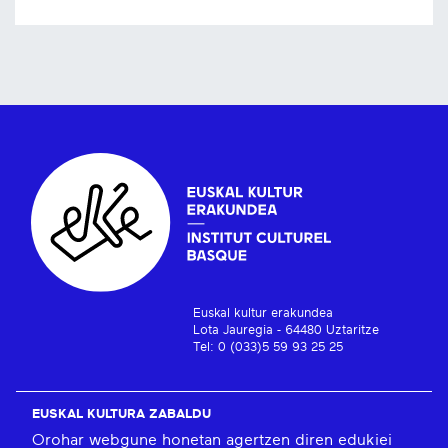
Euskal kultur erakundea
Lota Jauregia - 64480 Uztaritze
Tel: 0 (033)5 59 93 25 25
EUSKAL KULTURA ZABALDU
Orohar webgune honetan agertzen diren edukiei