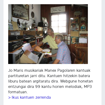
Jo Maris musikariak Manex Pagolaren kantuak
partituretan jarri ditu. Kantuen hitzekin batera
liburu batean argitaratu dira. Webgune honetan
entzungai dira 99 kantu horien melodiak, MP3
formatuan.
> Ikus kantuen zerrenda