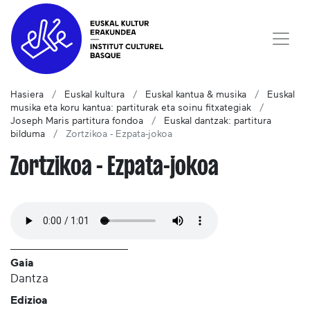
Hasiera
Euskal kultura
Euskal kantua & musika
Euskal
musika eta koru kantua: partiturak eta soinu fitxategiak
Joseph Maris partitura fondoa
Euskal dantzak: partitura
bilduma
Zortzikoa - Ezpata-jokoa
Zortzikoa - Ezpata-jokoa
Gaia
Dantza
Edizioa