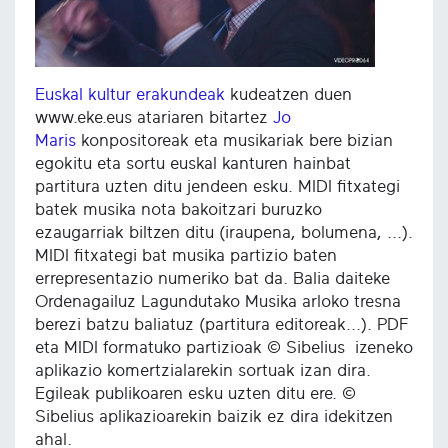
Euskal kultur erakundeak
kudeatzen duen
www.eke.eus atariaren bitartez
Jo
Maris
konpositoreak eta musikariak bere bizian
egokitu eta sortu euskal kanturen hainbat
partitura uzten ditu jendeen esku. MIDI fitxategi
batek musika nota bakoitzari buruzko
ezaugarriak biltzen ditu (iraupena, bolumena, ...).
MIDI fitxategi bat musika partizio baten
errepresentazio numeriko bat da. Balia daiteke
Ordenagailuz Lagundutako Musika arloko tresna
berezi batzu baliatuz (partitura editoreak...). PDF
eta MIDI formatuko partizioak © Sibelius izeneko
aplikazio komertzialarekin sortuak izan dira.
Egileak publikoaren esku uzten ditu ere. ©
Sibelius aplikazioarekin baizik ez dira idekitzen
ahal.