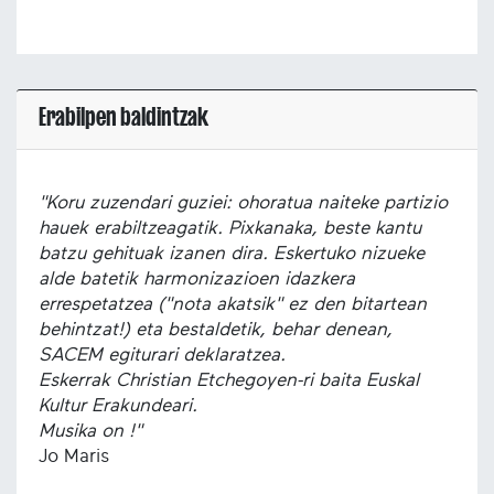
Erabilpen baldintzak
"Koru zuzendari guziei: ohoratua naiteke partizio
hauek erabiltzeagatik. Pixkanaka, beste kantu
batzu gehituak izanen dira. Eskertuko nizueke
alde batetik harmonizazioen idazkera
errespetatzea ("nota akatsik" ez den bitartean
behintzat!) eta bestaldetik, behar denean,
SACEM egiturari deklaratzea.
Eskerrak Christian Etchegoyen-ri baita Euskal
Kultur Erakundeari.
Musika on !"
Jo Maris