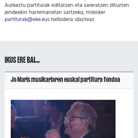
Aurkeztu partiturak editatzen eta sareratzen dituzten
jendeekin harremanetan sartzeko, milesker
partiturak@eke.eus
helbidera idazteaz.
IKUS ERE BAI...
Jo Maris musikariaren euskal partitura fondoa