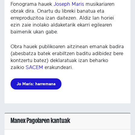
Fonograma hauek
Joseph Maris
musikariaren
obrak dira. Onartu du libreki banatua eta
erreproduzitoa izan daitezen. Aldiz lan horiei
ezin zaie inolako aldaketarik ekarri egilearen
baimenik ukan gabe.
Obra hauek publikoaren aitzinean emanak badira
(abesbatza batek erabiltzen baditu adibidez bere
kontzertu batez) deklaratuak izan beharko
zaikio
SACEM
erakundeari.
Jo Maris: harremana
Manex Pagolaren kantuak