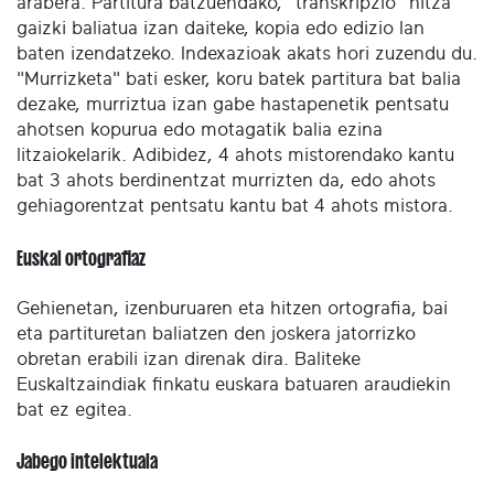
arabera. Partitura batzuendako, "transkripzio" hitza
gaizki baliatua izan daiteke, kopia edo edizio lan
baten izendatzeko. Indexazioak akats hori zuzendu du.
"Murrizketa" bati esker, koru batek partitura bat balia
dezake, murriztua izan gabe hastapenetik pentsatu
ahotsen kopurua edo motagatik balia ezina
litzaiokelarik. Adibidez, 4 ahots mistorendako kantu
bat 3 ahots berdinentzat murrizten da, edo ahots
gehiagorentzat pentsatu kantu bat 4 ahots mistora.
Euskal ortografiaz
Gehienetan, izenburuaren eta hitzen ortografia, bai
eta partituretan baliatzen den joskera jatorrizko
obretan erabili izan direnak dira. Baliteke
Euskaltzaindiak finkatu euskara batuaren araudiekin
bat ez egitea.
Jabego intelektuala