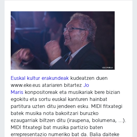
Euskal kultur erakundeak
kudeatzen duen
www.eke.eus atariaren bitartez
Jo
Maris
konpositoreak eta musikariak bere bizian
egokitu eta sortu euskal kanturen hainbat
partitura uzten ditu jendeen esku. MIDI fitxategi
batek musika nota bakoitzari buruzko
ezaugarriak biltzen ditu (iraupena, bolumena, ...).
MIDI fitxategi bat musika partizio baten
errepresentazio numeriko bat da. Balia daiteke