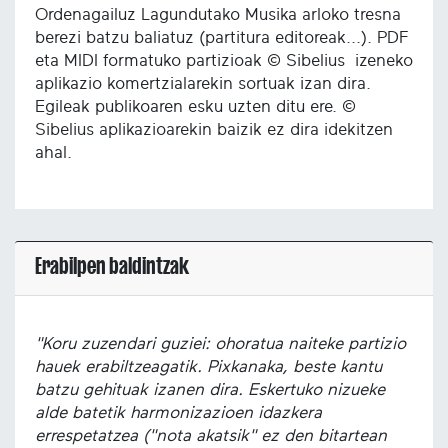
Ordenagailuz Lagundutako Musika arloko tresna
berezi batzu baliatuz (partitura editoreak...). PDF
eta MIDI formatuko partizioak © Sibelius izeneko
aplikazio komertzialarekin sortuak izan dira.
Egileak publikoaren esku uzten ditu ere. ©
Sibelius aplikazioarekin baizik ez dira idekitzen
ahal.
Erabilpen baldintzak
"Koru zuzendari guziei: ohoratua naiteke partizio
hauek erabiltzeagatik. Pixkanaka, beste kantu
batzu gehituak izanen dira. Eskertuko nizueke
alde batetik harmonizazioen idazkera
errespetatzea ("nota akatsik" ez den bitartean