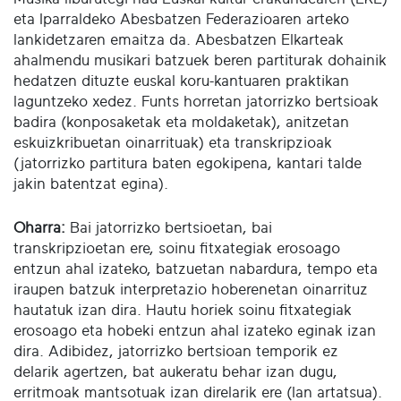
eta Iparraldeko Abesbatzen Federazioaren arteko
lankidetzaren emaitza da. Abesbatzen Elkarteak
ahalmendu musikari batzuek beren partiturak dohainik
hedatzen dituzte euskal koru-kantuaren praktikan
laguntzeko xedez. Funts horretan jatorrizko bertsioak
badira (konposaketak eta moldaketak), anitzetan
eskuizkribuetan oinarrituak) eta transkripzioak
(jatorrizko partitura baten egokipena, kantari talde
jakin batentzat egina).
Oharra:
Bai jatorrizko bertsioetan, bai
transkripzioetan ere, soinu fitxategiak erosoago
entzun ahal izateko, batzuetan nabardura, tempo eta
iraupen batzuk interpretazio hoberenetan oinarrituz
hautatuk izan dira. Hautu horiek soinu fitxategiak
erosoago eta hobeki entzun ahal izateko eginak izan
dira. Adibidez, jatorrizko bertsioan temporik ez
delarik agertzen, bat aukeratu behar izan dugu,
erritmoak mantsotuak izan direlarik ere (lan artatsua).