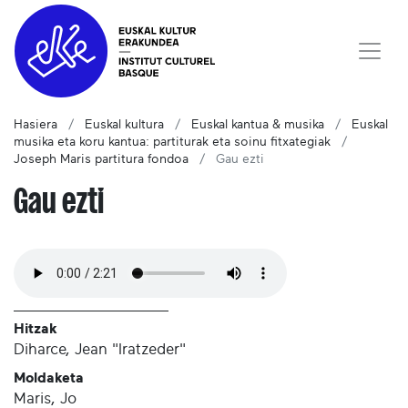
Hasiera
Euskal kultura
Euskal kantua & musika
Euskal
musika eta koru kantua: partiturak eta soinu fitxategiak
Joseph Maris partitura fondoa
Gau ezti
Gau ezti
Hitzak
Diharce, Jean "Iratzeder"
Moldaketa
Maris, Jo