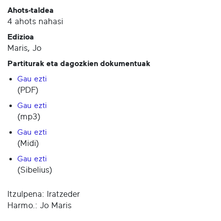
Ahots-taldea
4 ahots nahasi
Edizioa
Maris, Jo
Partiturak eta dagozkien dokumentuak
Gau ezti
(PDF)
Gau ezti
(mp3)
Gau ezti
(Midi)
Gau ezti
(Sibelius)
Itzulpena: Iratzeder
Harmo.: Jo Maris