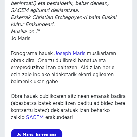
behintzat!) eta bestaldetik, behar denean,
SACEM egiturari deklaratzea.
Eskerrak Christian Etchegoyen-ri baita Euskal
Kultur Erakundeari.
Musika on !"
Jo Maris
Fonograma hauek
Joseph Maris
musikariaren
obrak dira. Onartu du libreki banatua eta
erreproduzitoa izan daitezen. Aldiz lan horiei
ezin zaie inolako aldaketarik ekarri egilearen
baimenik ukan gabe.
Obra hauek publikoaren aitzinean emanak badira
(abesbatza batek erabiltzen baditu adibidez bere
kontzertu batez) deklaratuak izan beharko
zaikio
SACEM
erakundeari.
Jo Maris: harremana