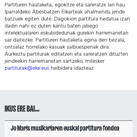
Partituren hautaketa, egokitze eta sareratze lan hau
Iparraldeko Abesbatzen Elkarteak ahalmendu jende
batzuek egiten dute. Dagokion partitura hedatua izan
dadin nahi ez duten kantu baten jabego
intelektualaren eskubidedunak gurekin harremanetan
sar daitezke. Partituren hautaketa egina den bezala,
ontsalaz horrelako kasuak salbuespenak dira.
Aurkeztu partiturak editatzen eta sareratzen dituzten
jendeekin harremanetan sartzeko, milesker
partiturak@eke.eus
helbidera idazteaz.
IKUS ERE BAI...
Jo Maris musikariaren euskal partitura fondoa