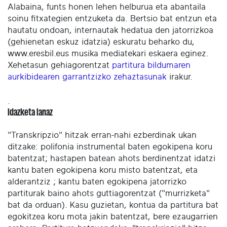
Alabaina, funts honen lehen helburua eta abantaila
soinu fitxategien entzuketa da. Bertsio bat entzun eta
hautatu ondoan, internautak hedatua den jatorrizkoa
(gehienetan eskuz idatzia) eskuratu beharko du,
www.eresbil.eus musika mediatekari eskaera eginez.
Xehetasun gehiagorentzat
partitura bildumaren
aurkibidearen garrantzizko zehaztasunak
irakur.
.
Idazketa lanaz
"Transkripzio" hitzak erran-nahi ezberdinak ukan
ditzake: polifonia instrumental baten egokipena koru
batentzat; hastapen batean ahots berdinentzat idatzi
kantu baten egokipena koru misto batentzat, eta
alderantziz ; kantu baten egokipena jatorrizko
partiturak baino ahots guttiagorentzat ("murrizketa"
bat da orduan). Kasu guzietan, kontua da partitura bat
egokitzea koru mota jakin batentzat, bere ezaugarrien