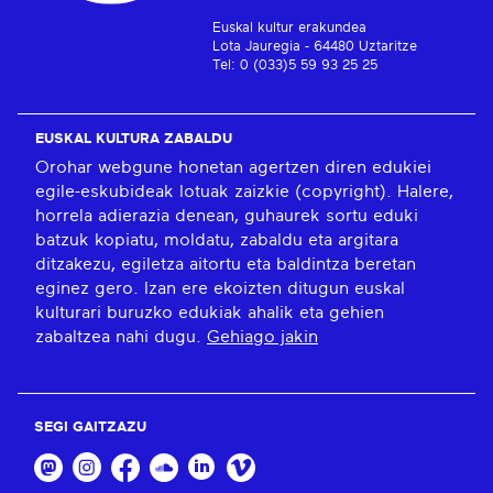
Euskal kultur erakundea
Lota Jauregia - 64480 Uztaritze
Tel: 0 (033)5 59 93 25 25
EUSKAL KULTURA ZABALDU
Orohar webgune honetan agertzen diren edukiei
egile-eskubideak lotuak zaizkie (copyright). Halere,
horrela adierazia denean, guhaurek sortu eduki
batzuk kopiatu, moldatu, zabaldu eta argitara
ditzakezu, egiletza aitortu eta baldintza beretan
eginez gero. Izan ere ekoizten ditugun euskal
kulturari buruzko edukiak ahalik eta gehien
zabaltzea nahi dugu.
Gehiago jakin
SEGI GAITZAZU