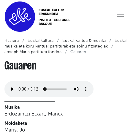
Hasiera
Euskal kultura
Euskal kantua & musika
Euskal
musika eta koru kantua: partiturak eta soinu fitxategiak
Joseph Maris partitura fondoa
Gauaren
Gauaren
Musika
Erdozaintzi-Etxart, Manex
Moldaketa
Maris, Jo