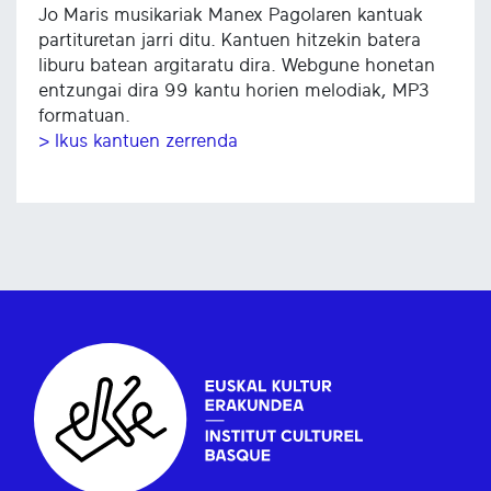
Jo Maris musikariak Manex Pagolaren kantuak
partituretan jarri ditu. Kantuen hitzekin batera
liburu batean argitaratu dira. Webgune honetan
entzungai dira 99 kantu horien melodiak, MP3
formatuan.
> Ikus kantuen zerrenda