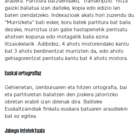
arabera. Partitura batzuendako, "transkripzio" hitza
gaizki baliatua izan daiteke, kopia edo edizio lan
baten izendatzeko. Indexazioak akats hori zuzendu du.
"Murrizketa" bati esker, koru batek partitura bat balia
dezake, murriztua izan gabe hastapenetik pentsatu
ahotsen kopurua edo motagatik balia ezina
litzaiokelarik. Adibidez, 4 ahots mistorendako kantu
bat 3 ahots berdinentzat murrizten da, edo ahots
gehiagorentzat pentsatu kantu bat 4 ahots mistora.
Euskal ortografiaz
Gehienetan, izenburuaren eta hitzen ortografia, bai
eta partituretan baliatzen den joskera jatorrizko
obretan erabili izan direnak dira. Baliteke
Euskaltzaindiak finkatu euskara batuaren araudiekin
bat ez egitea.
Jabego intelektuala