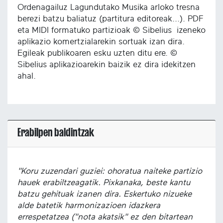
Ordenagailuz Lagundutako Musika arloko tresna
berezi batzu baliatuz (partitura editoreak...). PDF
eta MIDI formatuko partizioak © Sibelius izeneko
aplikazio komertzialarekin sortuak izan dira.
Egileak publikoaren esku uzten ditu ere. ©
Sibelius aplikazioarekin baizik ez dira idekitzen
ahal.
Erabilpen baldintzak
"Koru zuzendari guziei: ohoratua naiteke partizio
hauek erabiltzeagatik. Pixkanaka, beste kantu
batzu gehituak izanen dira. Eskertuko nizueke
alde batetik harmonizazioen idazkera
errespetatzea ("nota akatsik" ez den bitartean