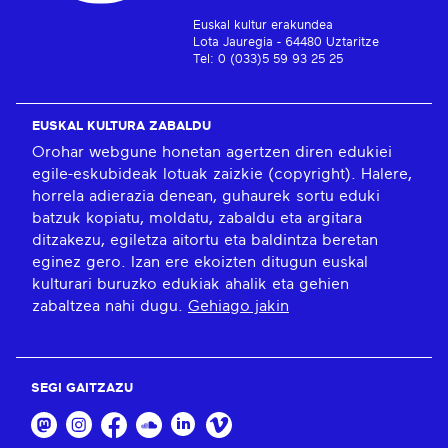
Euskal kultur erakundea
Lota Jauregia - 64480 Uztaritze
Tel: 0 (033)5 59 93 25 25
EUSKAL KULTURA ZABALDU
Orohar webgune honetan agertzen diren edukiei
egile-eskubideak lotuak zaizkie (copyright). Halere,
horrela adierazia denean, guhaurek sortu eduki
batzuk kopiatu, moldatu, zabaldu eta argitara
ditzakezu, egiletza aitortu eta baldintza beretan
eginez gero. Izan ere ekoizten ditugun euskal
kulturari buruzko edukiak ahalik eta gehien
zabaltzea nahi dugu.
Gehiago jakin
SEGI GAITZAZU