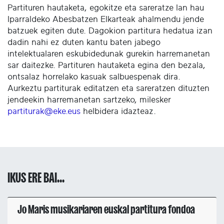
Partituren hautaketa, egokitze eta sareratze lan hau
Iparraldeko Abesbatzen Elkarteak ahalmendu jende
batzuek egiten dute. Dagokion partitura hedatua izan
dadin nahi ez duten kantu baten jabego
intelektualaren eskubidedunak gurekin harremanetan
sar daitezke. Partituren hautaketa egina den bezala,
ontsalaz horrelako kasuak salbuespenak dira.
Aurkeztu partiturak editatzen eta sareratzen dituzten
jendeekin harremanetan sartzeko, milesker
partiturak@eke.eus
helbidera idazteaz.
IKUS ERE BAI...
Jo Maris musikariaren euskal partitura fondoa