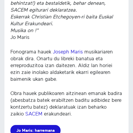
behintzat!) eta bestaldetik, behar denean,
SACEM egiturari deklaratzea.
Eskerrak Christian Etchegoyen-ri baita Euskal
Kultur Erakundeari.
Musika on !"
Jo Maris
Fonograma hauek
Joseph Maris
musikariaren
obrak dira. Onartu du libreki banatua eta
erreproduzitoa izan daitezen. Aldiz lan horiei
ezin zaie inolako aldaketarik ekarri egilearen
baimenik ukan gabe.
Obra hauek publikoaren aitzinean emanak badira
(abesbatza batek erabiltzen baditu adibidez bere
kontzertu batez) deklaratuak izan beharko
zaikio
SACEM
erakundeari.
Jo Maris: harremana