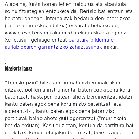
Alabaina, funts honen lehen helburua eta abantaila
soinu fitxategien entzuketa da. Bertsio bat entzun eta
hautatu ondoan, internautak hedatua den jatorrizkoa
(gehienetan eskuz idatzia) eskuratu beharko du,
www.eresbil.eus musika mediatekari eskaera eginez.
Xehetasun gehiagorentzat
partitura bildumaren
aurkibidearen garrantzizko zehaztasunak
irakur.
.
Idazketa lanaz
"Transkripzio" hitzak erran-nahi ezberdinak ukan
ditzake: polifonia instrumental baten egokipena koru
batentzat; hastapen batean ahots berdinentzat idatzi
kantu baten egokipena koru misto batentzat, eta
alderantziz ; kantu baten egokipena jatorrizko
partiturak baino ahots guttiagorentzat ("murrizketa"
bat da orduan). Kasu guzietan, kontua da partitura bat
egokitzea koru mota jakin batentzat, bere ezaugarrien