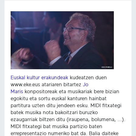
Euskal kultur erakundeak
kudeatzen duen
www.eke.eus atariaren bitartez
Jo
Maris
konpositoreak eta musikariak bere bizian
egokitu eta sortu euskal kanturen hainbat
partitura uzten ditu jendeen esku. MIDI fitxategi
batek musika nota bakoitzari buruzko
ezaugarriak biltzen ditu (iraupena, bolumena, ...).
MIDI fitxategi bat musika partizio baten
errepresentazio numeriko bat da. Balia daiteke