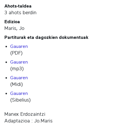
Ahots-taldea
3 ahots berdin
Edizioa
Maris, Jo
Partiturak eta dagozkien dokumentuak
Gauaren
(PDF)
Gauaren
(mp3)
Gauaren
(Midi)
Gauaren
(Sibelius)
Manex Erdozaintzi
Adaptazioa : Jo.Maris