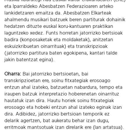
eta Iparraldeko Abesbatzen Federazioaren arteko
lankidetzaren emaitza da. Abesbatzen Elkarteak
ahalmendu musikari batzuek beren partiturak dohainik
hedatzen dituzte euskal koru-kantuaren praktikan
laguntzeko xedez. Funts horretan jatorrizko bertsioak
badira (konposaketak eta moldaketak), anitzetan
eskuizkribuetan oinarrituak) eta transkripzioak
(jatorrizko partitura baten egokipena, kantari talde
jakin batentzat egina).
Oharra:
Bai jatorrizko bertsioetan, bai
transkripzioetan ere, soinu fitxategiak erosoago
entzun ahal izateko, batzuetan nabardura, tempo eta
iraupen batzuk interpretazio hoberenetan oinarrituz
hautatuk izan dira. Hautu horiek soinu fitxategiak
erosoago eta hobeki entzun ahal izateko eginak izan
dira. Adibidez, jatorrizko bertsioan temporik ez
delarik agertzen, bat aukeratu behar izan dugu,
erritmoak mantsotuak izan direlarik ere (lan artatsua).