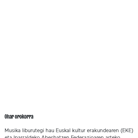
Ohar orokorra
Musika liburutegi hau Euskal kultur erakundearen (EKE)
eta Iparraldeko Abesbatzen Federazioaren arteko