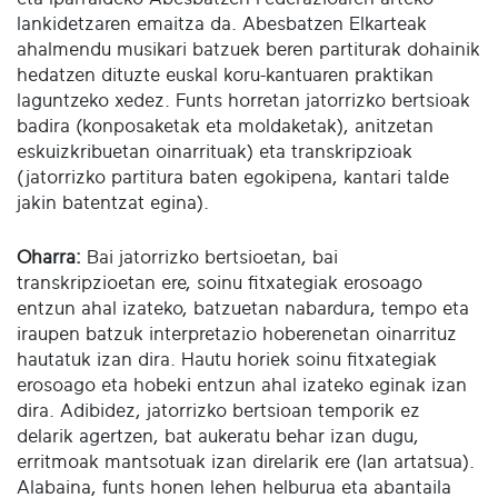
lankidetzaren emaitza da. Abesbatzen Elkarteak
ahalmendu musikari batzuek beren partiturak dohainik
hedatzen dituzte euskal koru-kantuaren praktikan
laguntzeko xedez. Funts horretan jatorrizko bertsioak
badira (konposaketak eta moldaketak), anitzetan
eskuizkribuetan oinarrituak) eta transkripzioak
(jatorrizko partitura baten egokipena, kantari talde
jakin batentzat egina).
Oharra:
Bai jatorrizko bertsioetan, bai
transkripzioetan ere, soinu fitxategiak erosoago
entzun ahal izateko, batzuetan nabardura, tempo eta
iraupen batzuk interpretazio hoberenetan oinarrituz
hautatuk izan dira. Hautu horiek soinu fitxategiak
erosoago eta hobeki entzun ahal izateko eginak izan
dira. Adibidez, jatorrizko bertsioan temporik ez
delarik agertzen, bat aukeratu behar izan dugu,
erritmoak mantsotuak izan direlarik ere (lan artatsua).
Alabaina, funts honen lehen helburua eta abantaila