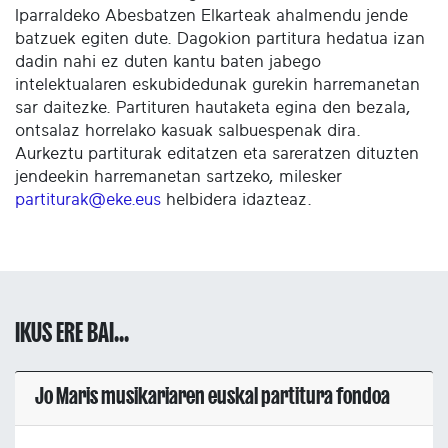
Iparraldeko Abesbatzen Elkarteak ahalmendu jende
batzuek egiten dute. Dagokion partitura hedatua izan
dadin nahi ez duten kantu baten jabego
intelektualaren eskubidedunak gurekin harremanetan
sar daitezke. Partituren hautaketa egina den bezala,
ontsalaz horrelako kasuak salbuespenak dira.
Aurkeztu partiturak editatzen eta sareratzen dituzten
jendeekin harremanetan sartzeko, milesker
partiturak@eke.eus
helbidera idazteaz.
IKUS ERE BAI...
Jo Maris musikariaren euskal partitura fondoa