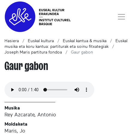
Hasiera
Euskal kultura
Euskal kantua & musika
Euskal
musika eta koru kantua: partiturak eta soinu fitxategiak
Joseph Maris partitura fondoa
Gaur gabon
Gaur gabon
Musika
Rey Azcarate, Antonio
Moldaketa
Maris, Jo