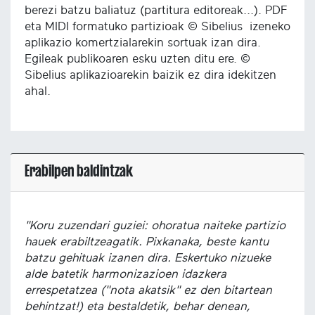
berezi batzu baliatuz (partitura editoreak...). PDF
eta MIDI formatuko partizioak © Sibelius izeneko
aplikazio komertzialarekin sortuak izan dira.
Egileak publikoaren esku uzten ditu ere. ©
Sibelius aplikazioarekin baizik ez dira idekitzen
ahal.
Erabilpen baldintzak
"Koru zuzendari guziei: ohoratua naiteke partizio
hauek erabiltzeagatik. Pixkanaka, beste kantu
batzu gehituak izanen dira. Eskertuko nizueke
alde batetik harmonizazioen idazkera
errespetatzea ("nota akatsik" ez den bitartean
behintzat!) eta bestaldetik, behar denean,