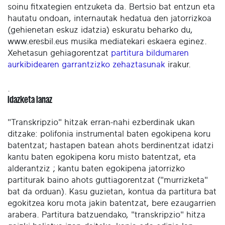
soinu fitxategien entzuketa da. Bertsio bat entzun eta
hautatu ondoan, internautak hedatua den jatorrizkoa
(gehienetan eskuz idatzia) eskuratu beharko du,
www.eresbil.eus musika mediatekari eskaera eginez.
Xehetasun gehiagorentzat
partitura bildumaren
aurkibidearen garrantzizko zehaztasunak
irakur.
.
Idazketa lanaz
"Transkripzio" hitzak erran-nahi ezberdinak ukan
ditzake: polifonia instrumental baten egokipena koru
batentzat; hastapen batean ahots berdinentzat idatzi
kantu baten egokipena koru misto batentzat, eta
alderantziz ; kantu baten egokipena jatorrizko
partiturak baino ahots guttiagorentzat ("murrizketa"
bat da orduan). Kasu guzietan, kontua da partitura bat
egokitzea koru mota jakin batentzat, bere ezaugarrien
arabera. Partitura batzuendako, "transkripzio" hitza