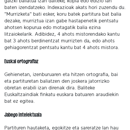
gaizki baliatua izan daiteke, kopia edo edizio lan
baten izendatzeko. Indexazioak akats hori zuzendu du.
"Murrizketa" bati esker, koru batek partitura bat balia
dezake, murriztua izan gabe hastapenetik pentsatu
ahotsen kopurua edo motagatik balia ezina
litzaiokelarik. Adibidez, 4 ahots mistorendako kantu
bat 3 ahots berdinentzat murrizten da, edo ahots
gehiagorentzat pentsatu kantu bat 4 ahots mistora.
Euskal ortografiaz
Gehienetan, izenburuaren eta hitzen ortografia, bai
eta partituretan baliatzen den joskera jatorrizko
obretan erabili izan direnak dira. Baliteke
Euskaltzaindiak finkatu euskara batuaren araudiekin
bat ez egitea.
Jabego intelektuala
Partituren hautaketa, egokitze eta sareratze lan hau