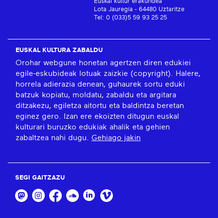
Euskal kultur erakundea
Lota Jauregia - 64480 Uztaritze
Tel: 0 (033)5 59 93 25 25
EUSKAL KULTURA ZABALDU
Orohar webgune honetan agertzen diren edukiei
egile-eskubideak lotuak zaizkie (copyright). Halere,
horrela adierazia denean, guhaurek sortu eduki
batzuk kopiatu, moldatu, zabaldu eta argitara
ditzakezu, egiletza aitortu eta baldintza beretan
eginez gero. Izan ere ekoizten ditugun euskal
kulturari buruzko edukiak ahalik eta gehien
zabaltzea nahi dugu.
Gehiago jakin
SEGI GAITZAZU