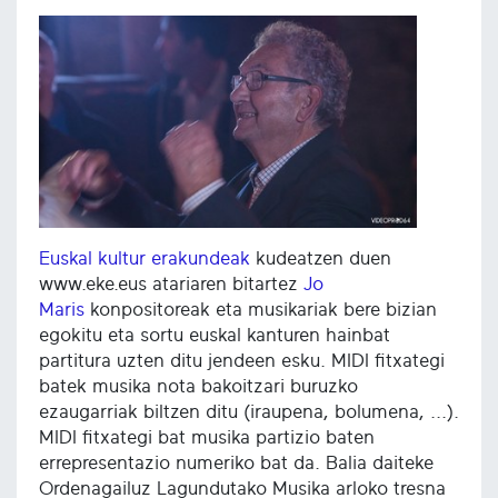
Euskal kultur erakundeak
kudeatzen duen
www.eke.eus atariaren bitartez
Jo
Maris
konpositoreak eta musikariak bere bizian
egokitu eta sortu euskal kanturen hainbat
partitura uzten ditu jendeen esku. MIDI fitxategi
batek musika nota bakoitzari buruzko
ezaugarriak biltzen ditu (iraupena, bolumena, ...).
MIDI fitxategi bat musika partizio baten
errepresentazio numeriko bat da. Balia daiteke
Ordenagailuz Lagundutako Musika arloko tresna