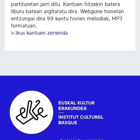
partituretan jarri ditu. Kantuen hitzekin batera
liburu batean argitaratu dira. Webgune honetan
entzungai dira 99 kantu horien melodiak, MP3
formatuan.
> Ikus kantuen zerrenda