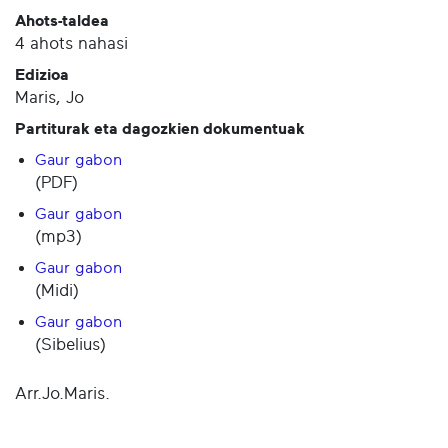
Ahots-taldea
4 ahots nahasi
Edizioa
Maris, Jo
Partiturak eta dagozkien dokumentuak
Gaur gabon
(PDF)
Gaur gabon
(mp3)
Gaur gabon
(Midi)
Gaur gabon
(Sibelius)
Arr.Jo.Maris.