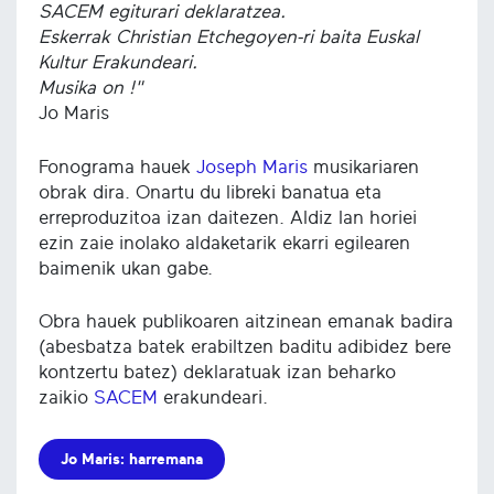
SACEM egiturari deklaratzea.
Eskerrak Christian Etchegoyen-ri baita Euskal
Kultur Erakundeari.
Musika on !"
Jo Maris
Fonograma hauek
Joseph Maris
musikariaren
obrak dira. Onartu du libreki banatua eta
erreproduzitoa izan daitezen. Aldiz lan horiei
ezin zaie inolako aldaketarik ekarri egilearen
baimenik ukan gabe.
Obra hauek publikoaren aitzinean emanak badira
(abesbatza batek erabiltzen baditu adibidez bere
kontzertu batez) deklaratuak izan beharko
zaikio
SACEM
erakundeari.
Jo Maris: harremana