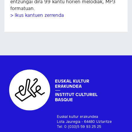
entzungai dira 99 kantu horien melodiak, MP3
formatuan.
> Ikus kantuen zerrenda
Euskal kultur erakundea
Lota Jauregia - 64480 Uztaritze
Tel: 0 (033)5 59 93 25 25