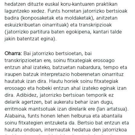
hedatzen dituzte euskal koru-kantuaren praktikan
laguntzeko xedez. Funts horretan jatorrizko bertsioak
badira (konposaketak eta moldaketak), anitzetan
eskuizkribuetan oinarrituak) eta transkripzioak
(jatorrizko partitura baten egokipena, kantari talde
jakin batentzat egina).
Oharra:
Bai jatorrizko bertsioetan, bai
transkripzioetan ere, soinu fitxategiak erosoago
entzun ahal izateko, batzuetan nabardura, tempo eta
iraupen batzuk interpretazio hoberenetan oinarrituz
hautatuk izan dira. Hautu horiek soinu fitxategiak
erosoago eta hobeki entzun ahal izateko eginak izan
dira. Adibidez, jatorrizko bertsioan temporik ez
delarik agertzen, bat aukeratu behar izan dugu,
erritmoak mantsotuak izan direlarik ere (lan artatsua).
Alabaina, funts honen lehen helburua eta abantaila
soinu fitxategien entzuketa da. Bertsio bat entzun eta
hautatu ondoan, internautak hedatua den jatorrizkoa