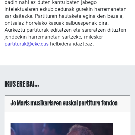
dadin nahi ez duten kantu baten jabego
intelektualaren eskubidedunak gurekin harremanetan
sar daitezke. Partituren hautaketa egina den bezala,
ontsalaz horrelako kasuak salbuespenak dira.
Aurkeztu partiturak editatzen eta sareratzen dituzten
jendeekin harremanetan sartzeko, milesker
partiturak@eke.eus
helbidera idazteaz.
IKUS ERE BAI...
Jo Maris musikariaren euskal partitura fondoa