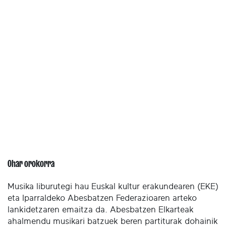
Ohar orokorra
Musika liburutegi hau Euskal kultur erakundearen (EKE)
eta Iparraldeko Abesbatzen Federazioaren arteko
lankidetzaren emaitza da. Abesbatzen Elkarteak
ahalmendu musikari batzuek beren partiturak dohainik