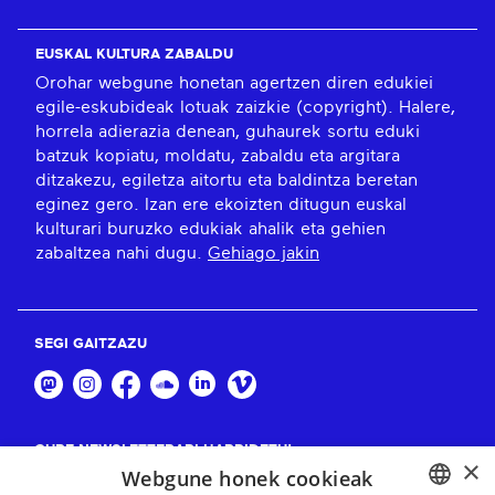
EUSKAL KULTURA ZABALDU
Orohar webgune honetan agertzen diren edukiei
egile-eskubideak lotuak zaizkie (copyright). Halere,
horrela adierazia denean, guhaurek sortu eduki
batzuk kopiatu, moldatu, zabaldu eta argitara
ditzakezu, egiletza aitortu eta baldintza beretan
eginez gero. Izan ere ekoizten ditugun euskal
kulturari buruzko edukiak ahalik eta gehien
zabaltzea nahi dugu.
Gehiago jakin
SEGI GAITZAZU
GURE NEWSLETTERARI HARPIDETU!
×
Webgune honek cookieak