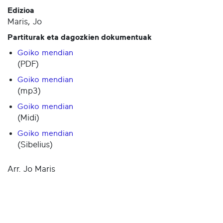
Edizioa
Maris, Jo
Partiturak eta dagozkien dokumentuak
Goiko mendian
(PDF)
Goiko mendian
(mp3)
Goiko mendian
(Midi)
Goiko mendian
(Sibelius)
Arr. Jo Maris