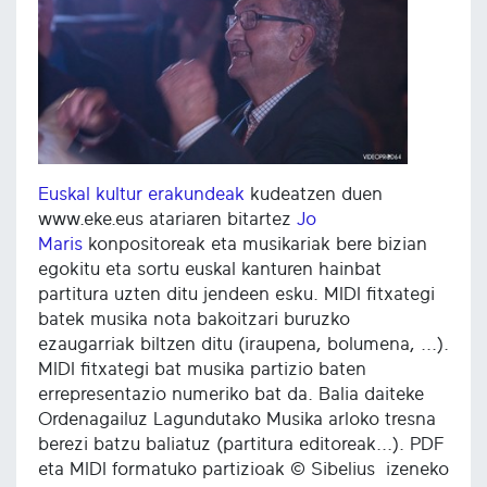
Euskal kultur erakundeak
kudeatzen duen
www.eke.eus atariaren bitartez
Jo
Maris
konpositoreak eta musikariak bere bizian
egokitu eta sortu euskal kanturen hainbat
partitura uzten ditu jendeen esku. MIDI fitxategi
batek musika nota bakoitzari buruzko
ezaugarriak biltzen ditu (iraupena, bolumena, ...).
MIDI fitxategi bat musika partizio baten
errepresentazio numeriko bat da. Balia daiteke
Ordenagailuz Lagundutako Musika arloko tresna
berezi batzu baliatuz (partitura editoreak...). PDF
eta MIDI formatuko partizioak © Sibelius izeneko