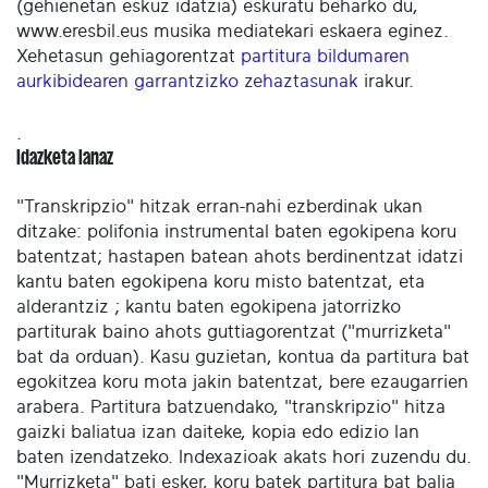
(gehienetan eskuz idatzia) eskuratu beharko du,
www.eresbil.eus musika mediatekari eskaera eginez.
Xehetasun gehiagorentzat
partitura bildumaren
aurkibidearen garrantzizko zehaztasunak
irakur.
.
Idazketa lanaz
"Transkripzio" hitzak erran-nahi ezberdinak ukan
ditzake: polifonia instrumental baten egokipena koru
batentzat; hastapen batean ahots berdinentzat idatzi
kantu baten egokipena koru misto batentzat, eta
alderantziz ; kantu baten egokipena jatorrizko
partiturak baino ahots guttiagorentzat ("murrizketa"
bat da orduan). Kasu guzietan, kontua da partitura bat
egokitzea koru mota jakin batentzat, bere ezaugarrien
arabera. Partitura batzuendako, "transkripzio" hitza
gaizki baliatua izan daiteke, kopia edo edizio lan
baten izendatzeko. Indexazioak akats hori zuzendu du.
"Murrizketa" bati esker, koru batek partitura bat balia