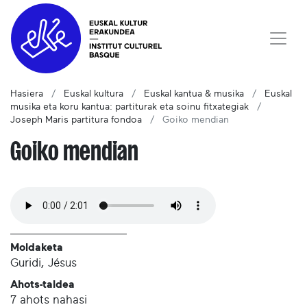
Hasiera
Euskal kultura
Euskal kantua & musika
Euskal
musika eta koru kantua: partiturak eta soinu fitxategiak
Joseph Maris partitura fondoa
Goiko mendian
Goiko mendian
Moldaketa
Guridi, Jésus
Ahots-taldea
7 ahots nahasi