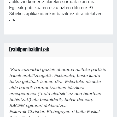
aplikazio komertzialarekin sortuak izan dira.
Egileak publikoaren esku uzten ditu ere. ©
Sibelius aplikazioarekin baizik ez dira idekitzen
ahal.
Erabilpen baldintzak
"Koru zuzendari guziei: ohoratua naiteke partizio
hauek erabiltzeagatik. Pixkanaka, beste kantu
batzu gehituak izanen dira. Eskertuko nizueke
alde batetik harmonizazioen idazkera
errespetatzea ("nota akatsik" ez den bitartean
behintzat!) eta bestaldetik, behar denean,
SACEM egiturari deklaratzea.
Eskerrak Christian Etchegoyen-ri baita Euskal