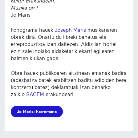
Kultur Erakundeari.
Musika on !"
Jo Maris
Fonograma hauek
Joseph Maris
musikariaren
obrak dira. Onartu du libreki banatua eta
erreproduzitoa izan daitezen. Aldiz lan horiei
ezin zaie inolako aldaketarik ekarri egilearen
baimenik ukan gabe.
Obra hauek publikoaren aitzinean emanak badira
(abesbatza batek erabiltzen baditu adibidez bere
kontzertu batez) deklaratuak izan beharko
zaikio
SACEM
erakundeari.
Jo Maris: harremana