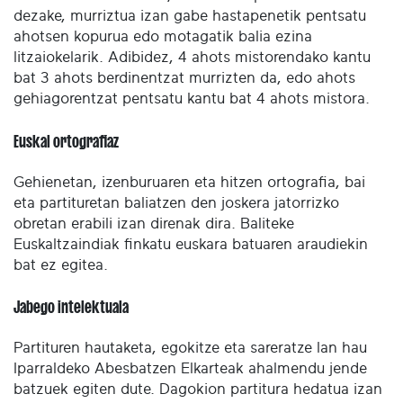
dezake, murriztua izan gabe hastapenetik pentsatu
ahotsen kopurua edo motagatik balia ezina
litzaiokelarik. Adibidez, 4 ahots mistorendako kantu
bat 3 ahots berdinentzat murrizten da, edo ahots
gehiagorentzat pentsatu kantu bat 4 ahots mistora.
Euskal ortografiaz
Gehienetan, izenburuaren eta hitzen ortografia, bai
eta partituretan baliatzen den joskera jatorrizko
obretan erabili izan direnak dira. Baliteke
Euskaltzaindiak finkatu euskara batuaren araudiekin
bat ez egitea.
Jabego intelektuala
Partituren hautaketa, egokitze eta sareratze lan hau
Iparraldeko Abesbatzen Elkarteak ahalmendu jende
batzuek egiten dute. Dagokion partitura hedatua izan