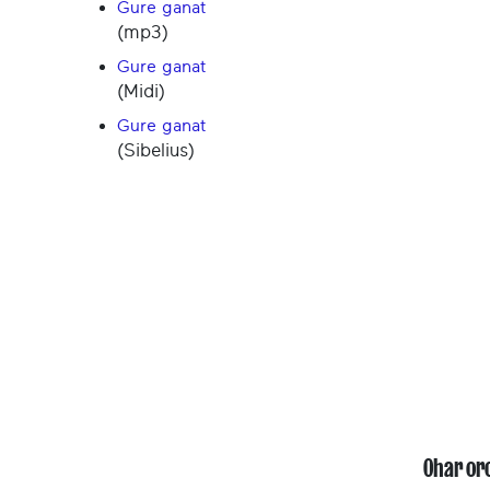
Gure ganat
(mp3)
Gure ganat
(Midi)
Gure ganat
(Sibelius)
Ohar or