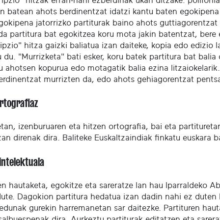
ripzio" hitzak erran-nahi ezberdinak ukan ditzake: polifon
n batean ahots berdinentzat idatzi kantu baten egokipena k
gokipena jatorrizko partiturak baino ahots guttiagorentzat
da partitura bat egokitzea koru mota jakin batentzat, bere
ipzio" hitza gaizki baliatua izan daiteke, kopia edo edizio
 du. "Murrizketa" bati esker, koru batek partitura bat bali
u ahotsen kopurua edo motagatik balia ezina litzaiokelarik
erdinentzat murrizten da, edo ahots gehiagorentzat pentsa
ortografiaz
an, izenburuaren eta hitzen ortografia, bai eta partitureta
izan direnak dira. Baliteke Euskaltzaindiak finkatu euskara 
intelektuala
ren hautaketa, egokitze eta sareratze lan hau Iparraldeko
dute. Dagokion partitura hedatua izan dadin nahi ez duten 
edunak gurekin harremanetan sar daitezke. Partituren haut
salbuespenak dira. Aurkeztu partiturak editatzen eta sare