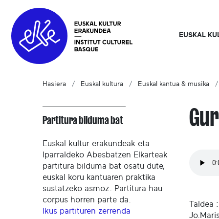
EUSKAL KU
Hasiera
Euskal kultura
Euskal kantua & musika
Gur
Partitura bilduma bat
Euskal kultur erakundeak eta
Iparraldeko Abesbatzen Elkarteak
partitura bilduma bat osatu dute,
euskal koru kantuaren praktika
sustatzeko asmoz. Partitura hau
corpus horren parte da.
Taldea :
Ikus partituren zerrenda
Jo.Mari