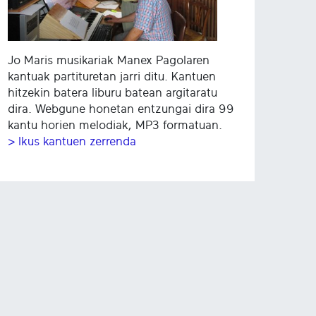
Jo Maris musikariak Manex Pagolaren
kantuak partituretan jarri ditu. Kantuen
hitzekin batera liburu batean argitaratu
dira. Webgune honetan entzungai dira 99
kantu horien melodiak, MP3 formatuan.
> Ikus kantuen zerrenda