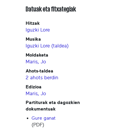
Datuak eta fitxategiak
Hitzak
Iguzki Lore
Musika
Iguzki Lore (taldea)
Moldaketa
Maris, Jo
Ahots-taldea
2 ahots berdin
Edizioa
Maris, Jo
Partiturak eta dagozkien
dokumentuak
Gure ganat
(PDF)