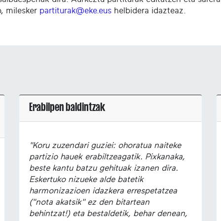
o, milesker
partiturak@eke.eus
helbidera idazteaz.
Erabilpen baldintzak
"Koru zuzendari guziei: ohoratua naiteke
partizio hauek erabiltzeagatik. Pixkanaka,
beste kantu batzu gehituak izanen dira.
Eskertuko nizueke alde batetik
harmonizazioen idazkera errespetatzea
("nota akatsik" ez den bitartean
behintzat!) eta bestaldetik, behar denean,