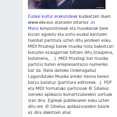
Euskal kultur erakundeak
kudeatzen duen
www.eke.eus atariaren bitartez
Jo
Maris
konpositoreak eta musikariak bere
bizian egokitu eta sortu euskal kanturen
hainbat partitura uzten ditu jendeen esku.
MIDI fitxategi batek musika nota bakoitzari
buruzko ezaugarriak biltzen ditu (iraupena,
bolumena, ...). MIDI fitxategi bat musika
partizio baten errepresentazio numeriko
bat da. Balia daiteke Ordenagailuz
Lagundutako Musika arloko tresna berezi
batzu baliatuz (partitura editoreak...). PDF
eta MIDI formatuko partizioak © Sibelius
izeneko aplikazio komertzialarekin sortuak
izan dira. Egileak publikoaren esku uzten
ditu ere. © Sibelius aplikazioarekin baizik
ez dira idekitzen ahal.