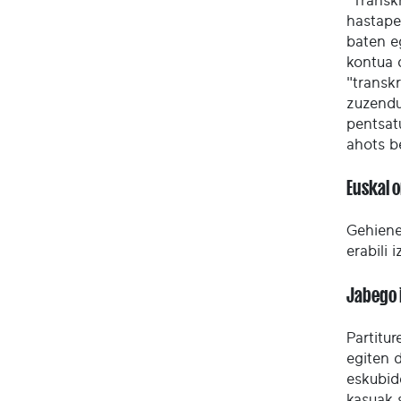
"Transk
hastape
baten e
kontua 
"transkr
zuzendu
pentsat
ahots b
Euskal 
Gehienet
erabili 
Jabego 
Partitu
egiten 
eskubid
kasuak 