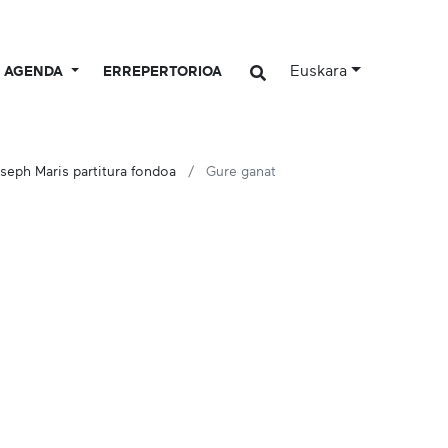
Euskara
AGENDA
ERREPERTORIOA
seph Maris partitura fondoa
Gure ganat