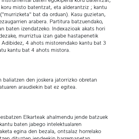
ia instrumental baten egokipena koru batentzat;
oru misto batentzat, eta alderantziz ; kantu
 ("murrizketa" bat da orduan). Kasu guzietan,
 ezaugarrien arabera. Partitura batzuendako,
 lan baten izendatzeko. Indexazioak akats hori
a dezake, murriztua izan gabe hastapenetik
. Adibidez, 4 ahots mistorendako kantu bat 3
tu kantu bat 4 ahots mistora.
n baliatzen den joskera jatorrizko obretan
batuaren araudiekin bat ez egitea.
 Abesbatzen Elkarteak ahalmendu jende batzuek
kantu baten jabego intelektualaren
aketa egina den bezala, ontsalaz horrelako
ratzen dituzten jendeekin harremanetan