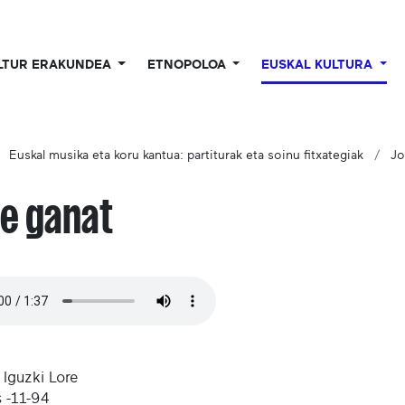
LTUR ERAKUNDEA
ETNOPOLOA
EUSKAL KULTURA
Euskal musika eta koru kantua: partiturak eta soinu fitxategiak
Jo
e ganat
 Iguzki Lore
s -11-94