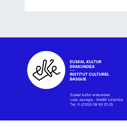
Euskal kultur erakundea
Lota Jauregia - 64480 Uztaritze
Tel: 0 (033)5 59 93 25 25