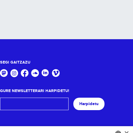
SEGI GAITZAZU
GURE NEWSLETTERARI HARPIDETU!
Harpidetu
×