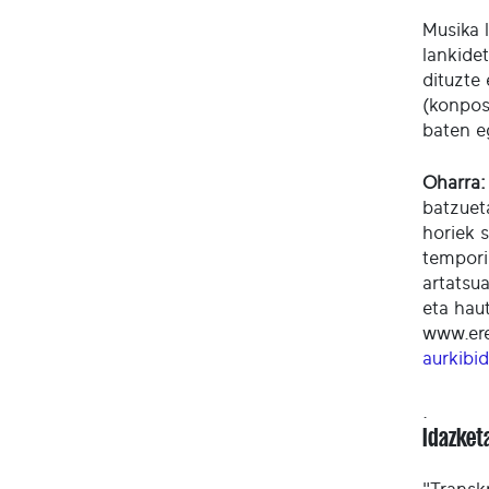
Musika 
lankide
dituzte
(konposa
baten e
Oharra:
batzuet
horiek s
tempori
artatsu
eta hau
www.ere
aurkibi
.
Idazket