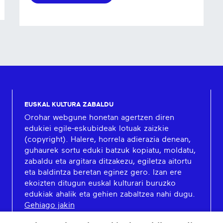
EUSKAL KULTURA ZABALDU
Orohar webgune honetan agertzen diren
edukiei egile-eskubideak lotuak zaizkie
(copyright). Halere, horrela adierazia denean,
guhaurek sortu eduki batzuk kopiatu, moldatu,
zabaldu eta argitara ditzakezu, egiletza aitortu
eta baldintza beretan eginez gero. Izan ere
ekoizten ditugun euskal kulturari buruzko
edukiak ahalik eta gehien zabaltzea nahi dugu.
Gehiago jakin