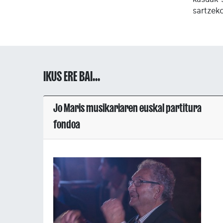
sartzek
IKUS ERE BAI...
Jo Maris musikariaren euskal partitura
fondoa