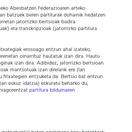
ldeko Abesbatzen Federazioaren arteko
ri batzuek beren partiturak dohainik hedatzen
rretan jatorrizko bertsioak badira
ak) eta transkripzioak (jatorrizko partitura
 fitxategiak erosoago entzun ahal izateko,
renetan oinarrituz hautatuk izan dira. Hautu
ginak izan dira. Adibidez, jatorrizko bertsioan
oak mantsotuak izan direlarik ere (lan
u fitxategien entzuketa da. Bertsio bat entzun
tan eskuz idatzia) eskuratu beharko du,
ehiagorentzat
partitura bildumaren