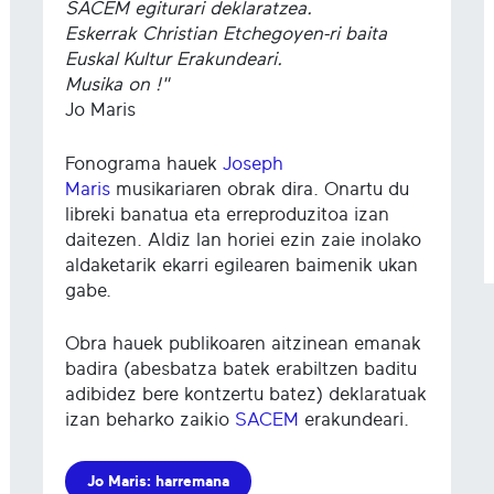
SACEM egiturari deklaratzea.
Eskerrak Christian Etchegoyen-ri baita
Euskal Kultur Erakundeari.
Musika on !"
Jo Maris
Fonograma hauek
Joseph
Maris
musikariaren obrak dira. Onartu du
libreki banatua eta erreproduzitoa izan
daitezen. Aldiz lan horiei ezin zaie inolako
aldaketarik ekarri egilearen baimenik ukan
gabe.
Obra hauek publikoaren aitzinean emanak
badira (abesbatza batek erabiltzen baditu
adibidez bere kontzertu batez) deklaratuak
izan beharko zaikio
SACEM
erakundeari.
Jo Maris: harremana