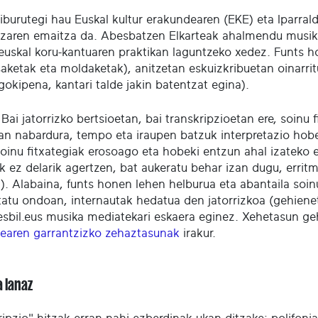
liburutegi hau Euskal kultur erakundearen (EKE) eta Iparra
tzaren emaitza da. Abesbatzen Elkarteak ahalmendu musika
 euskal koru-kantuaren praktikan laguntzeko xedez. Funts ho
ketak eta moldaketak), anitzetan eskuizkribuetan oinarritu
gokipena, kantari talde jakin batentzat egina).
Bai jatorrizko bertsioetan, bai transkripzioetan ere, soinu
an nabardura, tempo eta iraupen batzuk interpretazio hobe
oinu fitxategiak erosoago eta hobeki entzun ahal izateko e
k ez delarik agertzen, bat aukeratu behar izan dugu, erritm
a). Alabaina, funts honen lehen helburua eta abantaila soin
tatu ondoan, internautak hedatua den jatorrizkoa (gehiene
sbil.eus musika mediatekari eskaera eginez. Xehetasun g
dearen garrantzizko zehaztasunak
irakur.
a lanaz