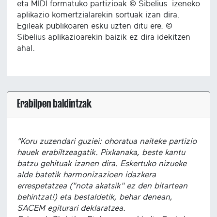
eta MIDI formatuko partizioak © Sibelius izeneko
aplikazio komertzialarekin sortuak izan dira.
Egileak publikoaren esku uzten ditu ere. ©
Sibelius aplikazioarekin baizik ez dira idekitzen
ahal.
Erabilpen baldintzak
"Koru zuzendari guziei: ohoratua naiteke partizio
hauek erabiltzeagatik. Pixkanaka, beste kantu
batzu gehituak izanen dira. Eskertuko nizueke
alde batetik harmonizazioen idazkera
errespetatzea ("nota akatsik" ez den bitartean
behintzat!) eta bestaldetik, behar denean,
SACEM egiturari deklaratzea.