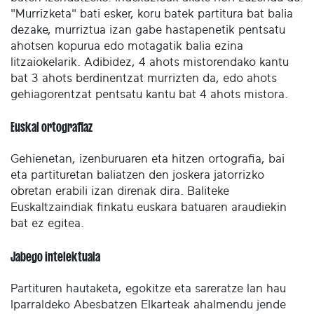
"Murrizketa" bati esker, koru batek partitura bat balia
dezake, murriztua izan gabe hastapenetik pentsatu
ahotsen kopurua edo motagatik balia ezina
litzaiokelarik. Adibidez, 4 ahots mistorendako kantu
bat 3 ahots berdinentzat murrizten da, edo ahots
gehiagorentzat pentsatu kantu bat 4 ahots mistora.
Euskal ortografiaz
Gehienetan, izenburuaren eta hitzen ortografia, bai
eta partituretan baliatzen den joskera jatorrizko
obretan erabili izan direnak dira. Baliteke
Euskaltzaindiak finkatu euskara batuaren araudiekin
bat ez egitea.
Jabego intelektuala
Partituren hautaketa, egokitze eta sareratze lan hau
Iparraldeko Abesbatzen Elkarteak ahalmendu jende