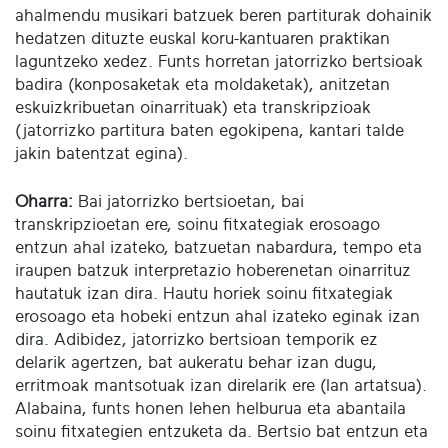
ahalmendu musikari batzuek beren partiturak dohainik
hedatzen dituzte euskal koru-kantuaren praktikan
laguntzeko xedez. Funts horretan jatorrizko bertsioak
badira (konposaketak eta moldaketak), anitzetan
eskuizkribuetan oinarrituak) eta transkripzioak
(jatorrizko partitura baten egokipena, kantari talde
jakin batentzat egina).
Oharra:
Bai jatorrizko bertsioetan, bai
transkripzioetan ere, soinu fitxategiak erosoago
entzun ahal izateko, batzuetan nabardura, tempo eta
iraupen batzuk interpretazio hoberenetan oinarrituz
hautatuk izan dira. Hautu horiek soinu fitxategiak
erosoago eta hobeki entzun ahal izateko eginak izan
dira. Adibidez, jatorrizko bertsioan temporik ez
delarik agertzen, bat aukeratu behar izan dugu,
erritmoak mantsotuak izan direlarik ere (lan artatsua).
Alabaina, funts honen lehen helburua eta abantaila
soinu fitxategien entzuketa da. Bertsio bat entzun eta