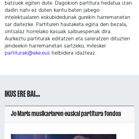
batzuek egiten dute. Dagokion partitura hedatua izan
dadin nahi ez duten kantu baten jabego
intelektualaren eskubidedunak gurekin harremanetan
sar daitezke. Partituren hautaketa egina den bezala,
ontsalaz horrelako kasuak salbuespenak dira.
Aurkeztu partiturak editatzen eta sareratzen dituzten
jendeekin harremanetan sartzeko, milesker
partiturak@eke.eus
helbidera idazteaz.
IKUS ERE BAI...
Jo Maris musikariaren euskal partitura fondoa