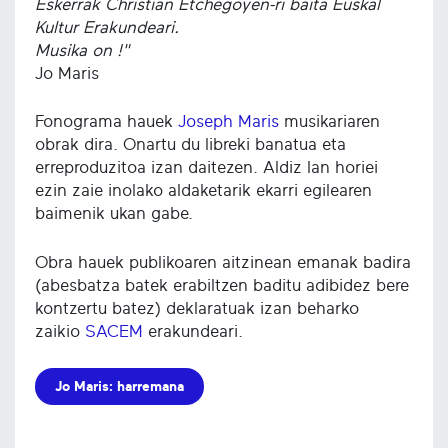
Eskerrak Christian Etchegoyen-ri baita Euskal
Kultur Erakundeari.
Musika on !"
Jo Maris
Fonograma hauek
Joseph Maris
musikariaren
obrak dira. Onartu du libreki banatua eta
erreproduzitoa izan daitezen. Aldiz lan horiei
ezin zaie inolako aldaketarik ekarri egilearen
baimenik ukan gabe.
Obra hauek publikoaren aitzinean emanak badira
(abesbatza batek erabiltzen baditu adibidez bere
kontzertu batez) deklaratuak izan beharko
zaikio
SACEM
erakundeari.
Jo Maris: harremana