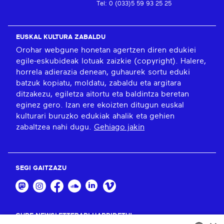
Tel: 0 (033)5 59 93 25 25
EUSKAL KULTURA ZABALDU
Orohar webgune honetan agertzen diren edukiei
egile-eskubideak lotuak zaizkie (copyright). Halere,
horrela adierazia denean, guhaurek sortu eduki
batzuk kopiatu, moldatu, zabaldu eta argitara
ditzakezu, egiletza aitortu eta baldintza beretan
eginez gero. Izan ere ekoizten ditugun euskal
kulturari buruzko edukiak ahalik eta gehien
zabaltzea nahi dugu.
Gehiago jakin
SEGI GAITZAZU
GURE NEWSLETTERARI HARPIDETU!