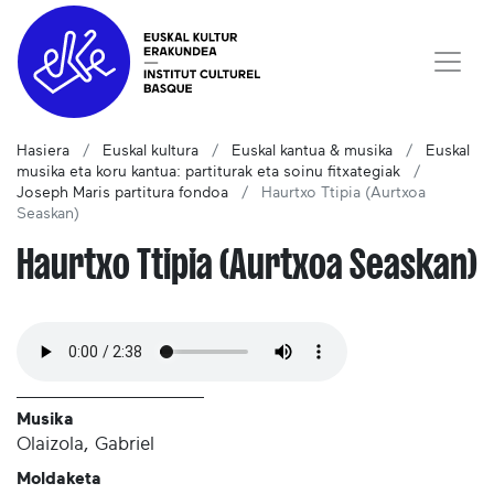
Hasiera
Euskal kultura
Euskal kantua & musika
Euskal
musika eta koru kantua: partiturak eta soinu fitxategiak
Joseph Maris partitura fondoa
Haurtxo Ttipia (Aurtxoa
Seaskan)
Haurtxo Ttipia (Aurtxoa Seaskan)
Musika
Olaizola, Gabriel
Moldaketa