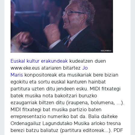
Euskal kultur erakundeak
kudeatzen duen
www.eke.eus atariaren bitartez
Jo
Maris
konpositoreak eta musikariak bere bizian
egokitu eta sortu euskal kanturen hainbat
partitura uzten ditu jendeen esku. MIDI fitxategi
batek musika nota bakoitzari buruzko
ezaugarriak biltzen ditu (iraupena, bolumena, ...).
MIDI fitxategi bat musika partizio baten
errepresentazio numeriko bat da. Balia daiteke
Ordenagailuz Lagundutako Musika arloko tresna
berezi batzu baliatuz (partitura editoreak...). PDF