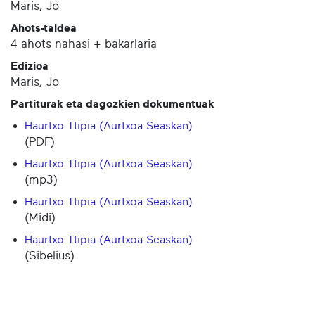
Maris, Jo
Ahots-taldea
4 ahots nahasi + bakarlaria
Edizioa
Maris, Jo
Partiturak eta dagozkien dokumentuak
Haurtxo Ttipia (Aurtxoa Seaskan)
(PDF)
Haurtxo Ttipia (Aurtxoa Seaskan)
(mp3)
Haurtxo Ttipia (Aurtxoa Seaskan)
(Midi)
Haurtxo Ttipia (Aurtxoa Seaskan)
(Sibelius)