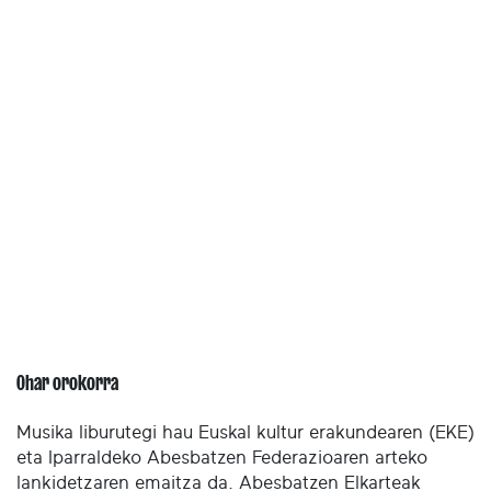
Ohar orokorra
Musika liburutegi hau Euskal kultur erakundearen (EKE)
eta Iparraldeko Abesbatzen Federazioaren arteko
lankidetzaren emaitza da. Abesbatzen Elkarteak