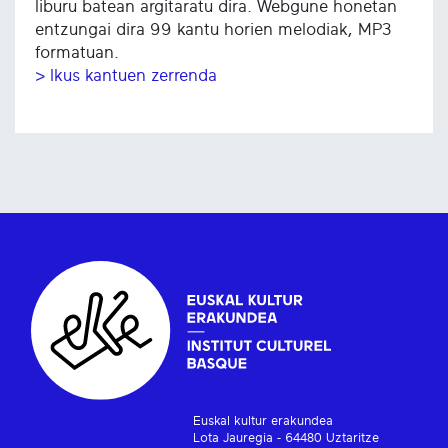
liburu batean argitaratu dira. Webgune honetan
entzungai dira 99 kantu horien melodiak, MP3
formatuan.
> Ikus kantuen zerrenda
Euskal kultur erakundea
Lota Jauregia - 64480 Uztaritze