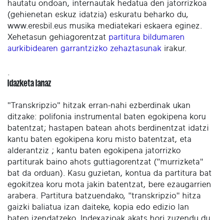
hautatu ondoan, internautak hedatua den jatorrizkoa
(gehienetan eskuz idatzia) eskuratu beharko du,
www.eresbil.eus musika mediatekari eskaera eginez.
Xehetasun gehiagorentzat
partitura bildumaren
aurkibidearen garrantzizko zehaztasunak
irakur.
.
Idazketa lanaz
"Transkripzio" hitzak erran-nahi ezberdinak ukan
ditzake: polifonia instrumental baten egokipena koru
batentzat; hastapen batean ahots berdinentzat idatzi
kantu baten egokipena koru misto batentzat, eta
alderantziz ; kantu baten egokipena jatorrizko
partiturak baino ahots guttiagorentzat ("murrizketa"
bat da orduan). Kasu guzietan, kontua da partitura bat
egokitzea koru mota jakin batentzat, bere ezaugarrien
arabera. Partitura batzuendako, "transkripzio" hitza
gaizki baliatua izan daiteke, kopia edo edizio lan
baten izendatzeko. Indexazioak akats hori zuzendu du.